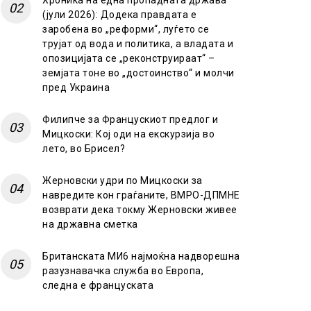
Хроника на една пропадната држава
(јули 2026): Додека правдата е
заробена во „реформи“, луѓето се
трујат од вода и политика, а владата и
опозицијата се „реконструираат“ –
земјата тоне во „достоинство“ и молчи
пред Украина
Филипче за Францускиот предлог и
Мицкоски: Кој оди на екскурзија во
лето, во Брисел?
Жерновски удри по Мицкоски за
навредите кон граѓаните, ВМРО-ДПМНЕ
возврати дека токму Жерновски живее
на државна сметка
Британската МИ6 најмоќна надворешна
разузнавачка служба во Европа,
следна е француската