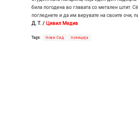
била погодена во главата со метален штит.
Сè
погледнете и да им верувате на своите очи, 
Д. Т. /
Цивил Медиа
Tags:
Нови Сад
полиција