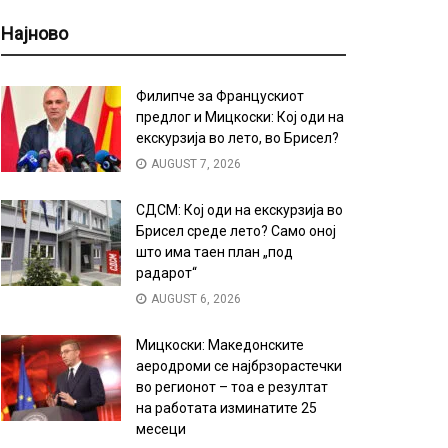
Најново
Филипче за Францускиот
предлог и Мицкоски: Кој оди на
екскурзија во лето, во Брисел?
AUGUST 7, 2026
СДСМ: Кој оди на екскурзија во
Брисел среде лето? Само оној
што има таен план „под
радарот“
AUGUST 6, 2026
Мицкоски: Македонските
аеродроми се најбрзорастечки
во регионот – тоа е резултат
на работата изминатите 25
месеци