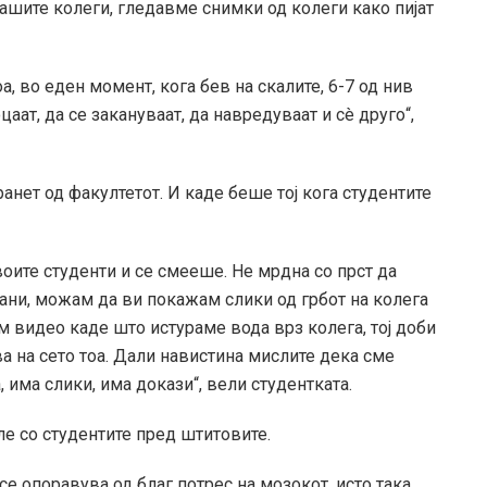
ашите колеги, гледавме снимки од колеги како пијат
оа, во еден момент, кога бев на скалите, 6-7 од нив
цаат, да се закануваат, да навредуваат и сè друго“,
ранет од факултетот. И каде беше тој кога студентите
воите студенти и се смееше. Не мрдна со прст да
ани, можам да ви покажам слики од грбот на колега
м видео каде што истураме вода врз колега, тој доби
ва на сето тоа. Дали навистина мислите дека сме
 има слики, има докази“, вели студентката.
ле со студентите пред штитовите.
се опоравува од благ потрес на мозокот, исто така