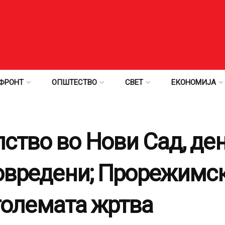
ФРОНТ
ОПШТЕСТВО
СВЕТ
ЕКОНОМИЈА
ство во Нови Сад, ден
повредени; Прорежимс
јголемата жртва