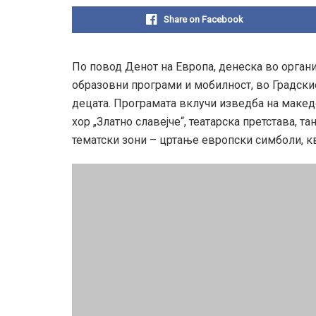
Share on Facebook
По повод Денот на Европа, денеска во органи
образовни програми и мобилност, во Градскио
децата. Програмата вклучи изведба на македо
хор „Златно славејче“, театарска претстава, т
тематски зони – цртање европски симболи, кв