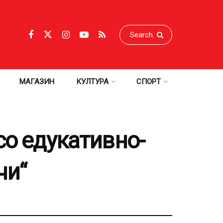
МАГАЗИН
КУЛТУРА
СПОРТ
со едукативно-
чи“