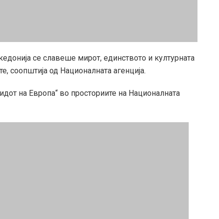
акедонија се славеше мирот, единството и културната
е, соопштија од Националната агенција.
идот на Европа“ во просториите на Националната