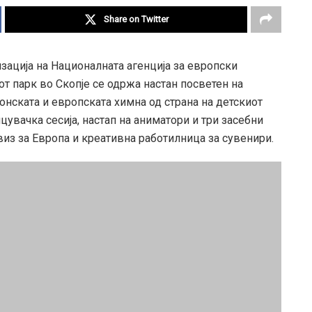
Share on Twitter
зација на Националната агенција за европски
т парк во Скопје се одржа настан посветен на
нската и европската химна од страна на детскиот
анцувачка сесија, настап на аниматори и три засебни
из за Европа и креативна работилница за сувенири.