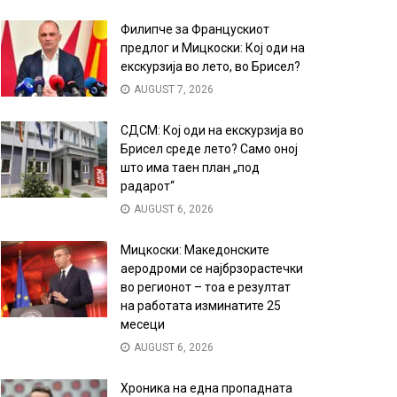
Филипче за Францускиот
предлог и Мицкоски: Кој оди на
екскурзија во лето, во Брисел?
AUGUST 7, 2026
СДСМ: Кој оди на екскурзија во
Брисел среде лето? Само оној
што има таен план „под
радарот“
AUGUST 6, 2026
Мицкоски: Македонските
аеродроми се најбрзорастечки
во регионот – тоа е резултат
на работата изминатите 25
месеци
AUGUST 6, 2026
Хроника на една пропадната