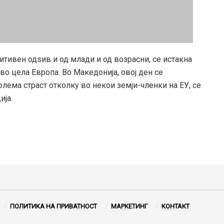
итивен одѕив и од млади и од возрасни, се истакна
во цела Европа. Во Македонија, овој ден се
олема страст отколку во некои земји-членки на ЕУ, се
ија.
ПОЛИТИКА НА ПРИВАТНОСТ
МАРКЕТИНГ
КОНТАКТ