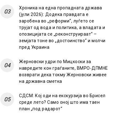
Хроника на една пропадната држава
(јули 2026): Додека правдата е
заробена во „реформи“, луѓето се
трујат од вода и политика, а владата и
опозицијата се „реконструираат“ –
земјата тоне во „достоинство“ и молчи
пред Украина
Жерновски удри по Мицкоски за
навредите кон граѓаните, ВМРО-ДПМНЕ
возврати дека токму Жерновски живее
на државна сметка
СДСМ: Кој оди на екскурзија во Брисел
среде лето? Само оној што има таен
план „под радарот“