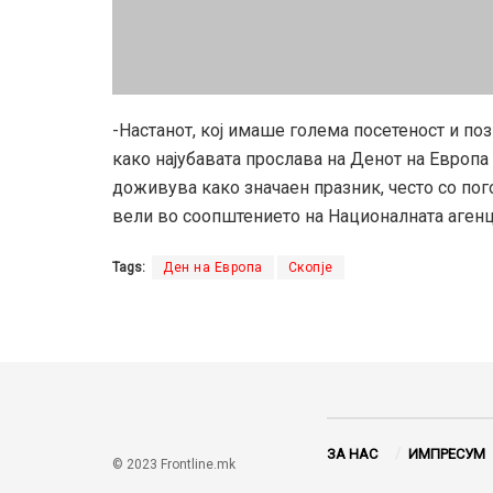
-Настанот, кој имаше голема посетеност и поз
како најубавата прослава на Денот на Европа 
доживува како значаен празник, често со пог
вели во соопштението на Националната агенц
Tags:
Ден на Европа
Скопје
ЗА НАС
ИМПРЕСУМ
© 2023 Frontline.mk