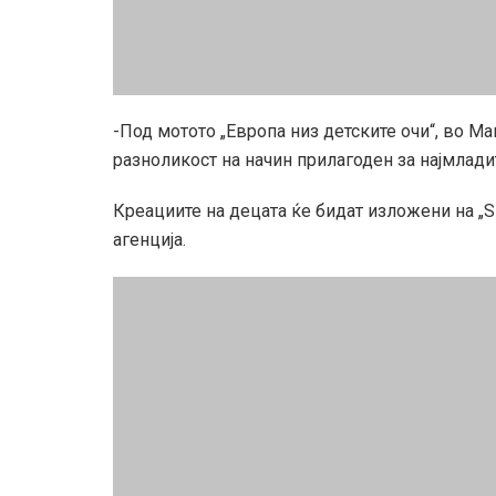
-Под мотото „Европа низ детските очи“, во М
разноликост на начин прилагоден за најмладит
Креациите на децата ќе бидат изложени на „Ѕ
агенција.