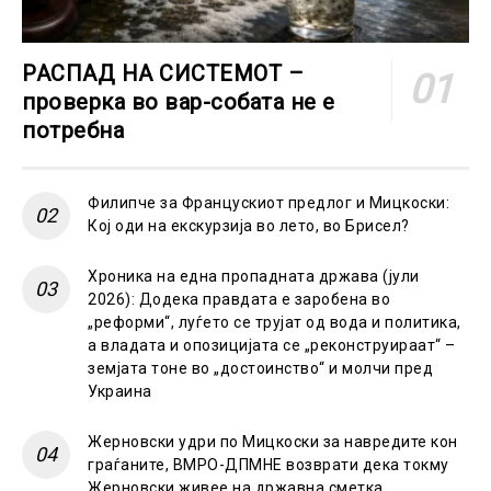
РАСПАД НА СИСТЕМОТ –
проверка во вар-собата не е
потребна
Филипче за Францускиот предлог и Мицкоски:
Кој оди на екскурзија во лето, во Брисел?
Хроника на една пропадната држава (јули
2026): Додека правдата е заробена во
„реформи“, луѓето се трујат од вода и политика,
а владата и опозицијата се „реконструираат“ –
земјата тоне во „достоинство“ и молчи пред
Украина
Жерновски удри по Мицкоски за навредите кон
граѓаните, ВМРО-ДПМНЕ возврати дека токму
Жерновски живее на државна сметка