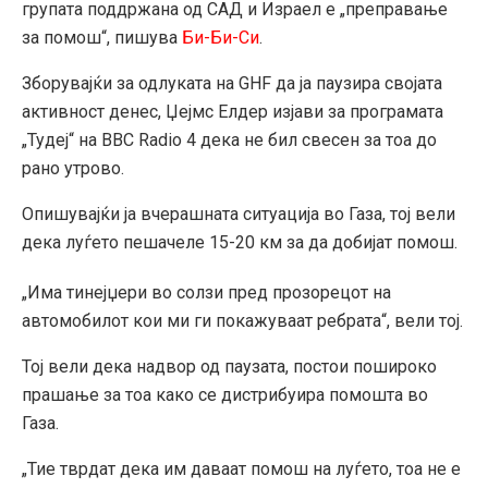
групата поддржана од САД и Израел е „преправање
за помош“, пишува
Би-Би-Си
.
Зборувајќи за одлуката на GHF да ја паузира својата
активност денес, Џејмс Елдер изјави за програмата
„Тудеј“ на BBC Radio 4 дека не бил свесен за тоа до
рано утрово.
Опишувајќи ја вчерашната ситуација во Газа, тој вели
дека луѓето пешачеле 15-20 км за да добијат помош.
„Има тинејџери во солзи пред прозорецот на
автомобилот кои ми ги покажуваат ребрата“, вели тој.
Тој вели дека надвор од паузата, постои пошироко
прашање за тоа како се дистрибуира помошта во
Газа.
„Тие тврдат дека им даваат помош на луѓето, тоа не е