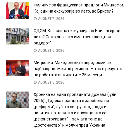
Филипче за Францускиот предлог и Мицкоски:
Кој оди на екскурзија во лето, во Брисел?
AUGUST 7, 2026
СДСМ: Кој оди на екскурзија во Брисел среде
лето? Само оној што има таен план „под
радарот“
AUGUST 6, 2026
Мицкоски: Македонските аеродроми се
најбрзорастечки во регионот – тоа е резултат
на работата изминатите 25 месеци
AUGUST 6, 2026
Хроника на една пропадната држава (јули
2026): Додека правдата е заробена во
„реформи“, луѓето се трујат од вода и
политика, а владата и опозицијата се
„реконструираат“ – земјата тоне во
„достоинство“ и молчи пред Украина