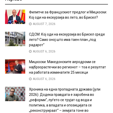
Филипче за Францускиот предлог и Мицкоски:
Кој оди на екскурзија во лето, во Брисел?
AUGUST 7, 2026
СДСМ: Кој оди на екскурзија во Брисел среде
лето? Само оној што има таен план „под
радарот“
AUGUST 6, 2026
Мицкоски: Македонските аеродроми се
најбрзорастечки во регионот – тоа е резултат
на работата изминатите 25 месеци
AUGUST 6, 2026
Хроника на една пропадната држава (јули
2026): Додека правдата е заробена во
„реформи“, луѓето се трујат од вода и
политика, а владата и опозицијата се
„реконструираат“ – земјата тоне во