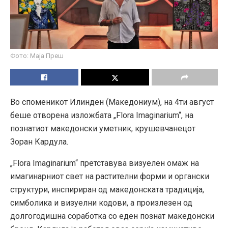
Фото: Маја Преш
Во споменикот Илинден (Македониум), на 4ти август
беше отворена изложбата „Flora Imaginarium“, на
познатиот македонски уметник, крушевчанецот
Зоран Кардула.
„Flora Imaginarium“ претставува визуелен омаж на
имагинарниот свет на растителни форми и органски
структури, инспириран од македонската традиција,
симболика и визуелни кодови, а произлезен од
долгогодишна соработка со еден познат македонски