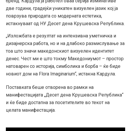
бренд. Кардула ја работел оваа серија изминативе
две години, градејќи уникатен визуелен јазик кој ја
поврзува природата со модерната естетика,
истакнуваат од НУ Десет дена Крушевска Република.
„Изложбата е резултат на интензивна уметничка и
дизајнерска работа, но и на длабоко размислување за
тоа што значи македонскиот визуелен идентитет
денес. Чест ми е што токму Македониумот – простор
натоварен со историја, симболика и борба – ќе биде
новиот дом на Flora Imaginarium“, истакна Кардула.
Поставката беше отворена во рамки на
манифестацијата „Десет дена Крушевска Република“
и ќе биде достапна за посетителите во текот на
целата манифестација.