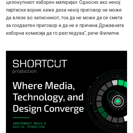
целокупниот изборен материјал. Односно ако некој
партиски војник каже дека некој приговор не може
да влезе во записникот, тоа да не може да се смета
за соодветен приговор и да не е причина Државната
изборна комисија да го разгледува“, рече Филипче.