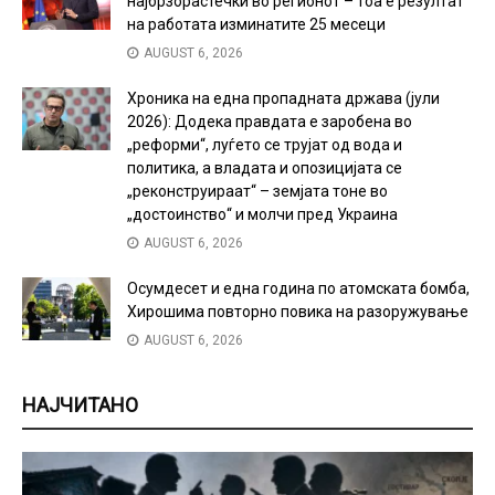
најбрзорастечки во регионот – тоа е резултат
на работата изминатите 25 месеци
AUGUST 6, 2026
Хроника на една пропадната држава (јули
2026): Додека правдата е заробена во
„реформи“, луѓето се трујат од вода и
политика, а владата и опозицијата се
„реконструираат“ – земјата тоне во
„достоинство“ и молчи пред Украина
AUGUST 6, 2026
Осумдесет и една година по атомската бомба,
Хирошима повторно повика на разоружување
AUGUST 6, 2026
НАЈЧИТАНО