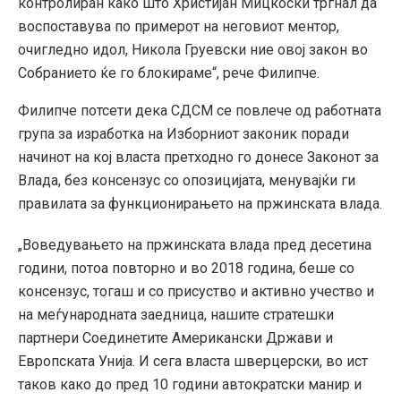
контролиран како што Христијан Мицкоски тргнал да
воспоставува по примерот на неговиот ментор,
очигледно идол, Никола Груевски ние овој закон во
Собранието ќе го блокираме“, рече Филипче.
Филипче потсети дека СДСМ се повлече од работната
група за изработка на Изборниот законик поради
начинот на кој власта претходно го донесе Законот за
Влада, без консензус со опозицијата, менувајќи ги
правилата за функционирањето на пржинската влада.
„Воведувањето на пржинската влада пред десетина
години, потоа повторно и во 2018 година, беше со
консензус, тогаш и со присуство и активно учество и
на меѓународната заедница, нашите стратешки
партнери Соединетите Американски Држави и
Европската Унија. И сега власта шверцерски, во ист
таков како до пред 10 години автократски манир и