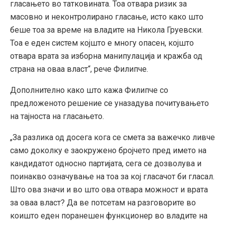
гласањето во татковината. Тоа отвара ризик за
масовно и неконтролирано гласање, исто како што
беше тоа за време на владите на Никола Груевски.
Тоа е еден систем којшто е многу опасен, којшто
отвара врата за изборна манипулација и кражба од
страна на оваа власт“, рече Филипче.
Дополнително како што кажа Филипче со
предложеното решение се уназадува почитувањето
на тајноста на гласањето.
„За разлика од досега кога се смета за важечко ливче
само доколку е заокружено бројчето пред името на
кандидатот односно партијата, сега се дозволува и
поинакво означување на тоа за кој гласачот би гласал.
Што ова значи и во што ова отвара можност и врата
за оваа власт? Да ве потсетам на разговорите во
коишто еден поранешен функционер во владите на