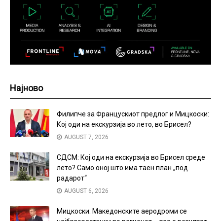
Најново
Филипче за Францускиот предлог и Мицкоски:
Кој оди на екскурзија во лето, во Брисел?
AUGUST 7, 2026
СДСМ: Кој оди на екскурзија во Брисел среде
лето? Само оној што има таен план „под
радарот“
AUGUST 6, 2026
Мицкоски: Македонските аеродроми се