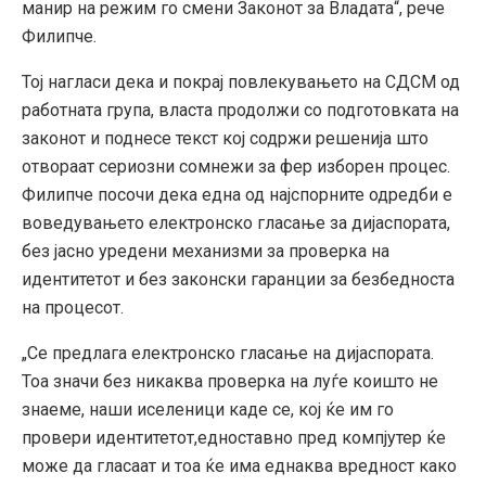
манир на режим го смени Законот за Владата“, рече
Филипче.
Тој нагласи дека и покрај повлекувањето на СДСМ од
работната група, власта продолжи со подготовката на
законот и поднесе текст кој содржи решенија што
отвораат сериозни сомнежи за фер изборен процес.
Филипче посочи дека една од најспорните одредби е
воведувањето електронско гласање за дијаспората,
без јасно уредени механизми за проверка на
идентитетот и без законски гаранции за безбедноста
на процесот.
„Се предлага електронско гласање на дијаспората.
Тоа значи без никаква проверка на луѓе коишто не
знаеме, наши иселеници каде се, кој ќе им го
провери идентитетот,едноставно пред компјутер ќе
може да гласаат и тоа ќе има еднаква вредност како