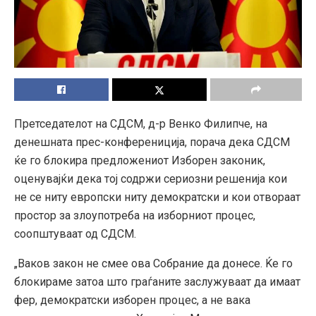
Претседателот на СДСМ, д-р Венко Филипче, на
денешната прес-конферениција, порача дека СДСМ
ќе го блокира предложениот Изборен законик,
оценувајќи дека тој содржи сериозни решенија кои
не се ниту европски ниту демократски и кои отвораат
простор за злоупотреба на изборниот процес,
соопштуваат од СДСМ.
„Ваков закон не смее ова Собрание да донесе. Ќе го
блокираме затоа што граѓаните заслужуваат да имаат
фер, демократски изборен процес, а не вака