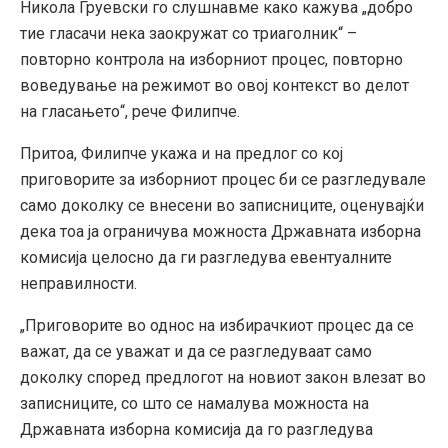
Никола Груевски го слушнавме како кажува „добро
тие гласачи нека заокружат со триаголник“ –
повторно контрола на изборниот процес, повторно
воведување на режимот во овој контекст во делот
на гласањето“, рече Филипче.
Притоа, Филипче укажа и на предлог со кој
приговорите за изборниот процес би се разгледувале
само доколку се внесени во записниците, оценувајќи
дека тоа ја ограничува можноста Државната изборна
комисија целосно да ги разгледува евентуалните
неправилности.
„Приговорите во однос на избирачкиот процес да се
важат, да се уважат и да се разгледуваат само
доколку според предлогот на новиот закон влезат во
записниците, со што се намалува можноста на
Државната изборна комисија да го разгледува