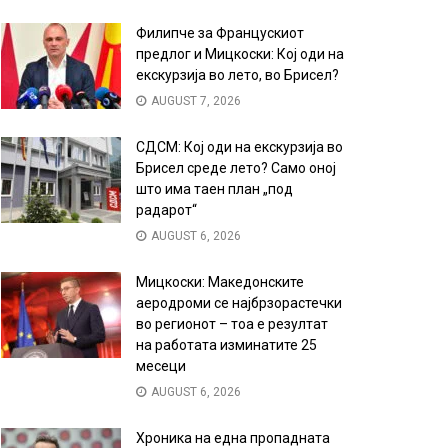
Филипче за Францускиот
предлог и Мицкоски: Кој оди на
екскурзија во лето, во Брисел?
AUGUST 7, 2026
СДСМ: Кој оди на екскурзија во
Брисел среде лето? Само оној
што има таен план „под
радарот“
AUGUST 6, 2026
Мицкоски: Македонските
аеродроми се најбрзорастечки
во регионот – тоа е резултат
на работата изминатите 25
месеци
AUGUST 6, 2026
Хроника на една пропадната