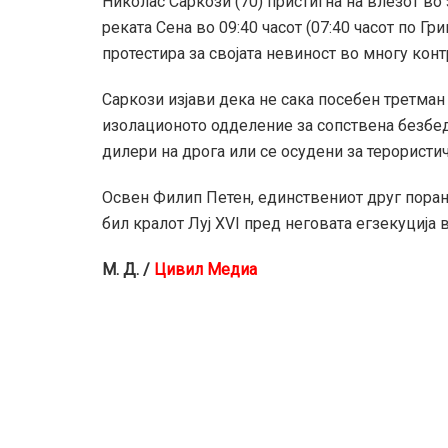
Николас Саркози (70) пристигна на влезот во
реката Сена во 09:40 часот (07:40 часот по Г
протестира за својата невиност во многу кон
Саркози изјави дека не сака посебен третман 
изолационото одделение за сопствена безбед
дилери на дрога или се осудени за терористи
Освен Филип Петен, единствениот друг пора
бил кралот Луј XVI пред неговата егзекуција в
М. Д. /
Цивил Медиа