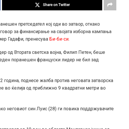
Share on Twitter
анешен претседател кој оди во затвор, откако
аговор за финансирање на својата изборна кампања
мер Гадафи, пренесува
Би-би-си
.
ер од Втората светска војна, Филип Петен, беше
у еден поранешен француски лидер не бил зад
12 година, поднесе жалба против неговата затворска
ее во ќелија од приближно 9 квадратни метри во
како неговиот син Луис (28) ги повика поддржувачите