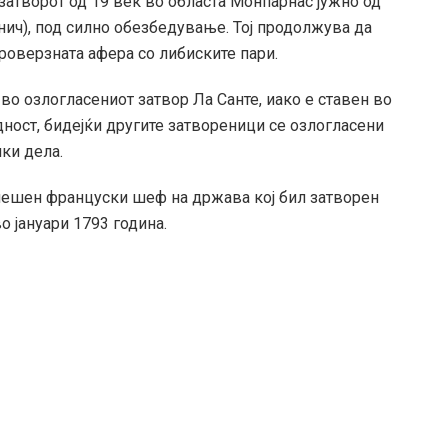
 затворот од 19 век во областа Монпарнас јужно од
ринич), под силно обезбедување. Тој продолжува да
троверзната афера со либиските пари.
во озлогласениот затвор Ла Санте, иако е ставен во
ност, бидејќи другите затвореници се озлогласени
чки дела.
нешен француски шеф на држава кој бил затворен
о јануари 1793 година.