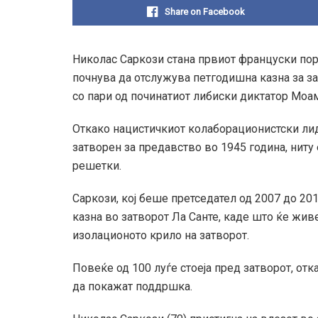
Share on Facebook
Николас Саркози стана првиот француски пор
почнува да отслужува петгодишна казна за з
со пари од починатиот либиски диктатор Моа
Откако нацистичкиот колаборационистски лид
затворен за предавство во 1945 година, нит
решетки.
Саркози, кој беше претседател од 2007 до 20
казна во затворот Ла Санте, каде што ќе жив
изолационото крило на затворот.
Повеќе од 100 луѓе стоеја пред затворот, от
да покажат поддршка.