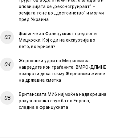
трујат од вода и политика, а владата и
опозицијата се „реконструираат“ –
земјата тоне во „достоинство“ и молчи
пред Украина
Филипче за Францускиот предлог и
Мицкоски: Кој оди на екскурзија во
лето, во Брисел?
Жерновски удри по Мицкоски за
навредите кон граѓаните, ВМРО-ДПМНЕ
возврати дека токму Жерновски живее
на државна сметка
Британската МИ6 најмоќна надворешна
разузнавачка служба во Европа,
следна е француската