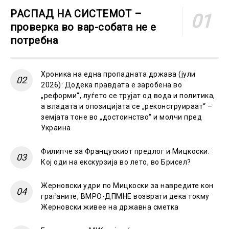
РАСПАД НА СИСТЕМОТ –
проверка во вар-собата не е
потребна
Хроника на една пропадната држава (јули
2026): Додека правдата е заробена во
„реформи“, луѓето се трујат од вода и политика,
а владата и опозицијата се „реконструираат“ –
земјата тоне во „достоинство“ и молчи пред
Украина
Филипче за Францускиот предлог и Мицкоски:
Кој оди на екскурзија во лето, во Брисел?
Жерновски удри по Мицкоски за навредите кон
граѓаните, ВМРО-ДПМНЕ возврати дека токму
Жерновски живее на државна сметка