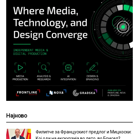
Најново
Филипче за Францускиот предлог и Мицкоски:
Кој оди на екскурзија во лето, во Брисел?