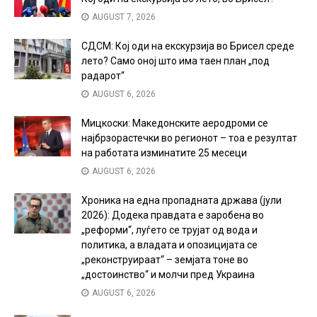
AUGUST 7, 2026
СДСМ: Кој оди на екскурзија во Брисел среде
лето? Само оној што има таен план „под
радарот“
AUGUST 6, 2026
Мицкоски: Македонските аеродроми се
најбрзорастечки во регионот – тоа е резултат
на работата изминатите 25 месеци
AUGUST 6, 2026
Хроника на една пропадната држава (јули
2026): Додека правдата е заробена во
„реформи“, луѓето се трујат од вода и
политика, а владата и опозицијата се
„реконструираат“ – земјата тоне во
„достоинство“ и молчи пред Украина
AUGUST 6, 2026