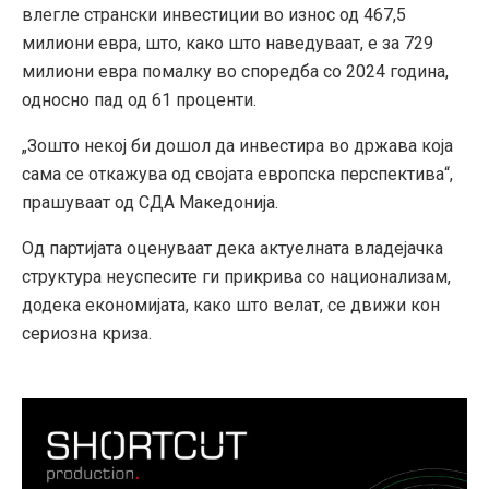
влегле странски инвестиции во износ од 467,5
милиони евра, што, како што наведуваат, е за 729
милиони евра помалку во споредба со 2024 година,
односно пад од 61 проценти.
„Зошто некој би дошол да инвестира во држава која
сама се откажува од својата европска перспектива“,
прашуваат од СДА Македонија.
Од партијата оценуваат дека актуелната владејачка
структура неуспесите ги прикрива со национализам,
додека економијата, како што велат, се движи кон
сериозна криза.