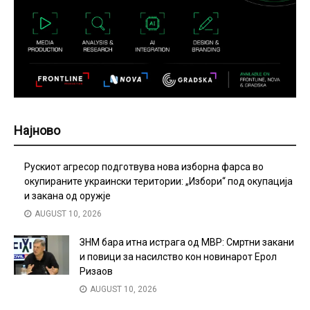
Најново
Рускиот агресор подготвува нова изборна фарса во
окупираните украински територии: „Избори“ под окупација
и закана од оружје
AUGUST 10, 2026
ЗНМ бара итна истрага од МВР: Смртни закани
и повици за насилство кон новинарот Ерол
Ризаов
AUGUST 10, 2026