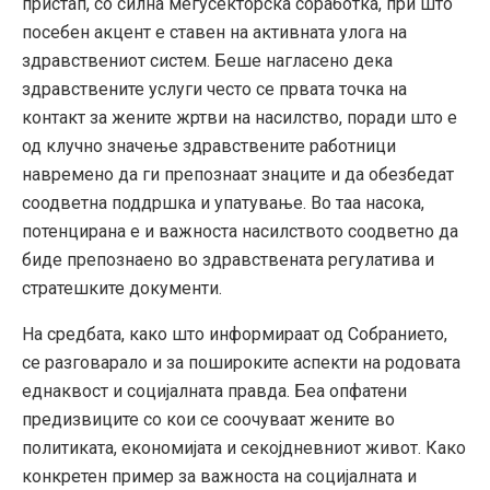
пристап, со силна меѓусекторска соработка, при што
посебен акцент е ставен на активната улога на
здравствениот систем
.
Беше нагласено дека
здравствените услуги често се првата точка на
контакт за жените жртви на насилство, поради што е
од клучно значење здравствените работници
навремено да ги препознаат знаците и да обезбедат
соодветна поддршка и упатување
.
Во таа насока,
потенцирана е и важноста насилството соодветно да
биде препознаено во здравствената регулатива и
стратешките документи
.
На средбата, како што информираат од Собранието,
се разговарало и за пошироките аспекти на родовата
еднаквост и социјалната правда
.
Беа опфатени
предизвиците со кои се соочуваат жените во
политиката, економијата и секојдневниот живот
.
Како
конкретен пример за важноста на социјалната и