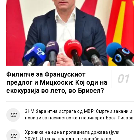
Филипче за Францускиот
предлог и Мицкоски: Кој оди на
екскурзија во лето, во Брисел?
ЗНМ бара итна истрага од МВР: Смртни закани и
повици за насилство кон новинарот Ерол Ризаов
Хроника на една пропадната држава (јули
2026): Додека правдата е заробена во