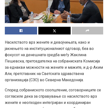
Насилството врз жените и девојчињата, како и
јакнењето на институционалниот одговор, беа во
фокусот на денешната средба меѓу Жаклина
Пешевска, претседателка на собраниската Комисија
за еднакви можности на жените и мажите, и д-р Аким
Али, претставник на Светската здравствена
организација (СЗО) во Северна Македонија
.
Според собраниското соопштение, соговорниците се
согласиле дека за справување со насилството врз
жените е неопходен интегриран и координиран