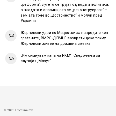
„реформи“, луѓето се трујат од вода и политика,
а владата и опозицијата се „реконструираат“ –
земјата тоне во „достоинство“ и молчи пред
Украина
Жерновски удри по Мицкоски за навредите кон
граѓаните, ВМРО-ДПМНЕ возврати дека токму
Жерновски живее на државна сметка
„Им симнувам капа на РКМ“: Сведочења за
случајот „Мазут“
© 2023 Frontline.mk