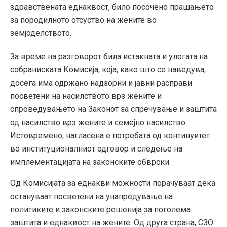
здравствената еднаквост, било посочено прашањето
за породилното отсуство на жените во
земјоделството
.
За време на разговорот била истакната и улогата на
собраниската Комисија, која, како што се наведува,
досега има одржано надзорни и јавни расправи
посветени на насилството врз жените и
спроведувањето на Законот за спречување и заштита
од насилство врз жените и семејно насилство
.
Истовремено, нагласена е потребата од континуитет
во институционалниот одговор и следење на
имплементацијата на законските обврски
.
Од Комисијата за еднакви можности порачуваат дека
остануваат посветени на унапредување на
политиките и законските решенија за поголема
заштита и еднаквост на жените
.
Од друга страна, СЗО