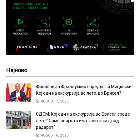
Најново
Филипче за Францускиот предлог и Мицкоски:
Кој оди на екскурзија во лето, во Брисел?
AUGUST 7, 2026
СДСМ: Кој оди на екскурзија во Брисел среде
лето? Само оној што има таен план „под
радарот“
AUGUST 6, 2026