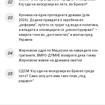
Кој оди на екскурзија во лето, во Брисел?
Хроника на една пропадната држава (јули
2026): Додека правдата е заробена во
„реформи“, луѓето се трујат од вода и политика,
а владата и опозицијата се „реконструираат“ –
земјата тоне во „достоинство“ и молчи пред
Украина
Жерновски удри по Мицкоски за навредите кон
граѓаните, ВМРО-ДПМНЕ возврати дека токму
Жерновски живее на државна сметка
СДСМ: Кој оди на екскурзија во Брисел среде
лето? Само оној што има таен план „под
радарот“