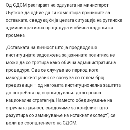
Од СДСМ реагираат на одлуката на министерот
Љутков да одбие да ги коментира причините за
оставката, сведувајќи ја целата ситуација на рутинска
административна процедура и обична кадровска
промена.
„Оставката на личност што ја предводеше
институцијата задолжена за јазичната политика не
може да се третира како обична административна
процедура. Ова се случува во период кога
македонскиот јазик се соочува со голем број
предизвици – од неговата институционална заштита
до потребата од спроведување долгорочна
национална стратегија. Наместо обединување на
стручната јавност, сведочиме за конфликт што
резултира со заминување на истакнат експерт“, се
вели во соопштението на СДСМ.