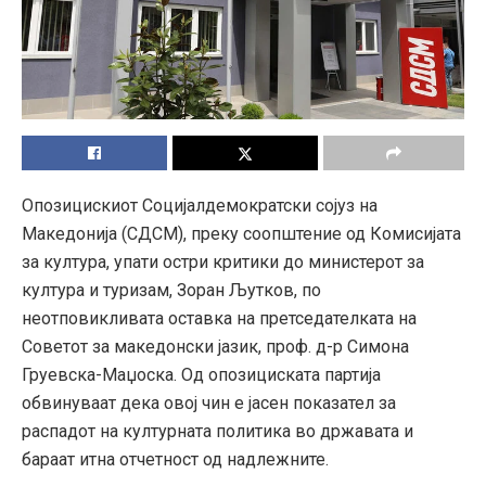
Опозицискиот Социјалдемократски сојуз на
Македонија (СДСМ), преку соопштение од Комисијата
за култура, упати остри критики до министерот за
култура и туризам, Зоран Љутков, по
неотповикливата оставка на претседателката на
Советот за македонски јазик, проф. д-р Симона
Груевска-Маџоска. Од опозициската партија
обвинуваат дека овој чин е јасен показател за
распадот на културната политика во државата и
бараат итна отчетност од надлежните.