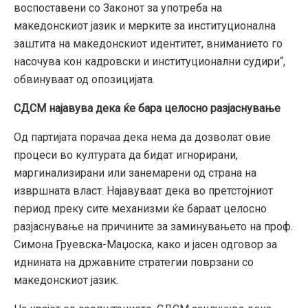
воспоставени со Законот за употреба на
македонскиот јазик и мерките за институционална
заштита на македонскиот идентитет, вниманието го
насочува кон кадровски и институционални судири“,
обвинуваат од опозицијата.
СДСМ најавува дека ќе бара целосно разјаснување
Од партијата порачаа дека нема да дозволат овие
процеси во културата да бидат игнорирани,
маргинализирани или занемарени од страна на
извршната власт. Најавуваат дека во претстојниот
период преку сите механизми ќе бараат целосно
разјаснување на причините за заминувањето на проф.
Симона Груевска-Маџоска, како и јасен одговор за
иднината на државните стратегии поврзани со
македонскиот јазик.