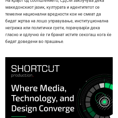
На крајот од соопштението, СДСМ заклучува дека
македонскиот јазик, културата и идентитетот се
темелни национални вредности кои не смеат да
бидат жртва на лошо управување, институционална
негрижа или политички суети, порачувајќи дека
гласно и одлучно ќе ги бранат истите секогаш кога ќе
бидат доведени во прашање.