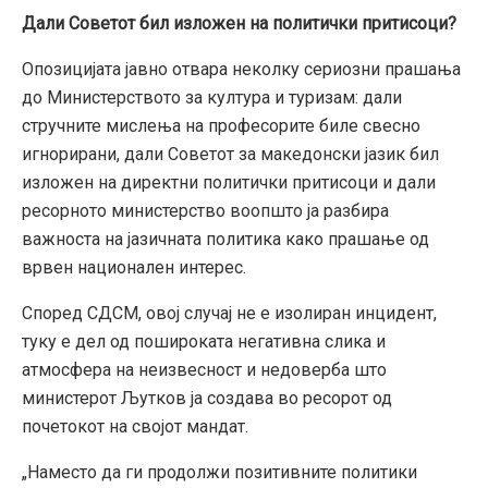
Дали Советот бил изложен на политички притисоци?
Опозицијата јавно отвара неколку сериозни прашања
до Министерството за култура и туризам: дали
стручните мислења на професорите биле свесно
игнорирани, дали Советот за македонски јазик бил
изложен на директни политички притисоци и дали
ресорното министерство воопшто ја разбира
важноста на јазичната политика како прашање од
врвен национален интерес.
Според СДСМ, овој случај не е изолиран инцидент,
туку е дел од пошироката негативна слика и
атмосфера на неизвесност и недоверба што
министерот Љутков ја создава во ресорот од
почетокот на својот мандат.
„Наместо да ги продолжи позитивните политики