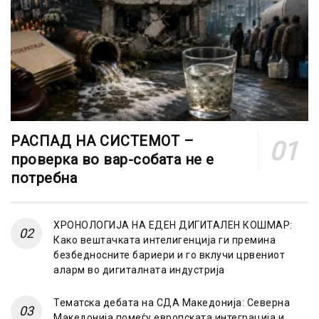
РАСПАД НА СИСТЕМОТ –
проверка во вар-собата не е
потребна
ХРОНОЛОГИЈА НА ЕДЕН ДИГИТАЛЕН КОШМАР:
Како вештачката интелигенција ги премина
безбедносните бариери и го вклучи црвениот
аларм во дигиталната индустрија
Тематска дебата на СДА Македонија: Северна
Македонија помеѓу европската интеграција и