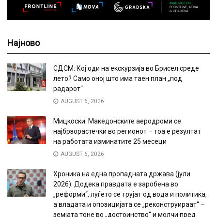
Најново
СДСМ: Кој оди на екскурзија во Брисел среде
лето? Само оној што има таен план „под
радарот“
AUGUST 6, 2026
Мицкоски: Македонските аеродроми се
најбрзорастечки во регионот – тоа е резултат
на работата изминатите 25 месеци
AUGUST 6, 2026
Хроника на една пропадната држава (јули
2026): Додека правдата е заробена во
„реформи“, луѓето се трујат од вода и политика,
а владата и опозицијата се „реконструираат“ –
земјата тоне во „достоинство“ и молчи пред