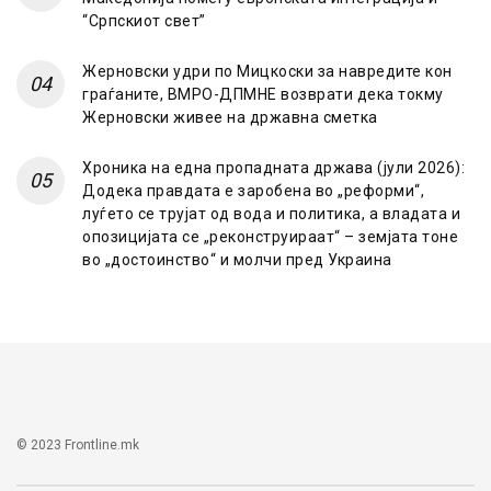
“Српскиот свет”
Жерновски удри по Мицкоски за навредите кон
граѓаните, ВМРО-ДПМНЕ возврати дека токму
Жерновски живее на државна сметка
Хроника на една пропадната држава (јули 2026):
Додека правдата е заробена во „реформи“,
луѓето се трујат од вода и политика, а владата и
опозицијата се „реконструираат“ – земјата тоне
во „достоинство“ и молчи пред Украина
© 2023 Frontline.mk