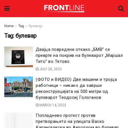
Home
Tag
булевар
Tag:
булевар
Двајца повредени откако „БМВ“ се
преврте на покрив на булеварот „Маршал
Тито“ во Тетово
JULY 28, 2023
(ФОТО и ВИДЕО) Две машини и тројца
работници – никако да заврши
реконструкцијата на 500 метри од
булеварот Теодосиј Гологанов
MARCH 14, 2023
Попладнево протест против
претворањето на улицата Васко
Карангелески во Аеродром во булевар