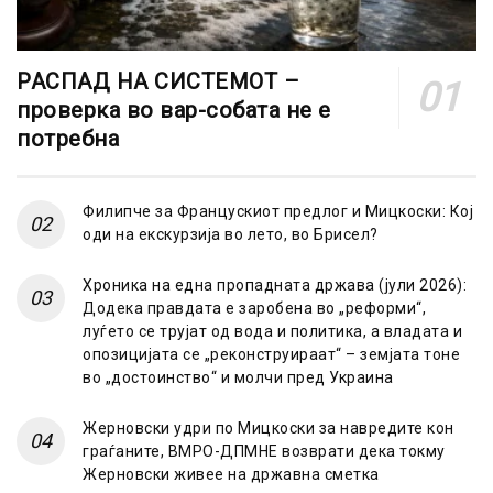
РАСПАД НА СИСТЕМОТ –
проверка во вар-собата не е
потребна
Филипче за Францускиот предлог и Мицкоски: Кој
оди на екскурзија во лето, во Брисел?
Хроника на една пропадната држава (јули 2026):
Додека правдата е заробена во „реформи“,
луѓето се трујат од вода и политика, а владата и
опозицијата се „реконструираат“ – земјата тоне
во „достоинство“ и молчи пред Украина
Жерновски удри по Мицкоски за навредите кон
граѓаните, ВМРО-ДПМНЕ возврати дека токму
Жерновски живее на државна сметка