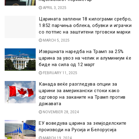
APRIL 3, 2025
Царината заплени 18 килограми сребро,
1.852 парчиња облека, обувки и играчки
со потпис на заштитени трговски марки
MARCH 5, 2025
Извршната наредба на Трамп за 25%
царина за увоз на челик и алуминиум ќе
биде на сила од 12 март
FEBRUARY 11, 2025
Канада веќе разгледува опции за
царини за американски стоки како
одговор на заканите на Трамп против
државата
NOVEMBER 28, 2024
ЕУ воведува царина за земјоделските
производи на Русија и Белорусија
MARCH 19, 2024