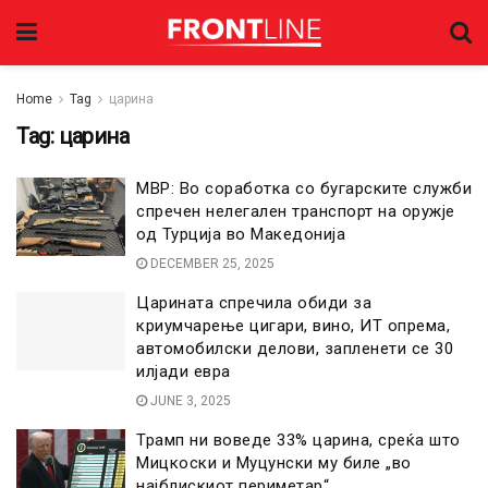
Home
Tag
царина
Tag:
царина
МВР: Во соработка со бугарските служби
спречен нелегален транспорт на оружје
од Турција во Македонија
DECEMBER 25, 2025
Царината спречила обиди за
криумчарење цигари, вино, ИТ опрема,
автомобилски делови, запленети се 30
илјади евра
JUNE 3, 2025
Трамп ни воведе 33% царина, среќа што
Мицкоски и Муцунски му биле „во
најблискиот периметар“