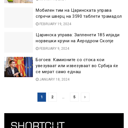
Мобилен тим на Царинската управа
спречи шверц на 3590 таблети трамадол
FEBRUARY 19, 2024
Царинска управа: Запленети 185 илјади
норвешки круни на Аеродром Скопје
FEBRUARY 9, 2024
Богоев: Камионите со стока кои
увезуваат или извезуваат во Србија ќе
се мерат само еднаш
JANUARY 18, 2024
1
2
…
5