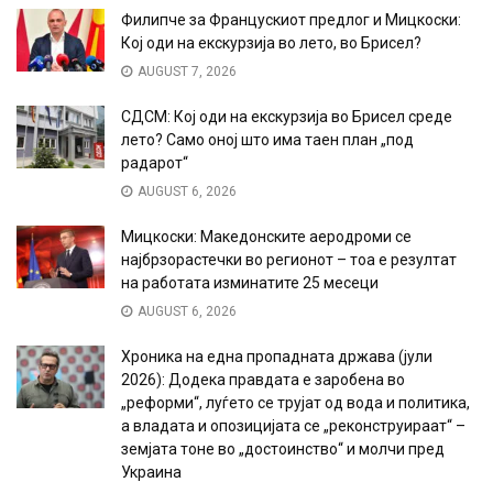
Филипче за Францускиот предлог и Мицкоски:
Кој оди на екскурзија во лето, во Брисел?
AUGUST 7, 2026
СДСМ: Кој оди на екскурзија во Брисел среде
лето? Само оној што има таен план „под
радарот“
AUGUST 6, 2026
Мицкоски: Македонските аеродроми се
најбрзорастечки во регионот – тоа е резултат
на работата изминатите 25 месеци
AUGUST 6, 2026
Хроника на една пропадната држава (јули
2026): Додека правдата е заробена во
„реформи“, луѓето се трујат од вода и политика,
а владата и опозицијата се „реконструираат“ –
земјата тоне во „достоинство“ и молчи пред
Украина