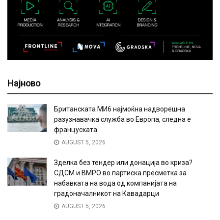
Најново
Британската МИ6 најмоќна надворешна
разузнавачка служба во Европа, следна е
француската
AUGUST 5, 2026
Зделка без тендер или донација во криза?
СДСМ и ВМРО во партиска пресметка за
набавката на вода од компанијата на
градоначалникот на Кавадарци
AUGUST 5, 2026