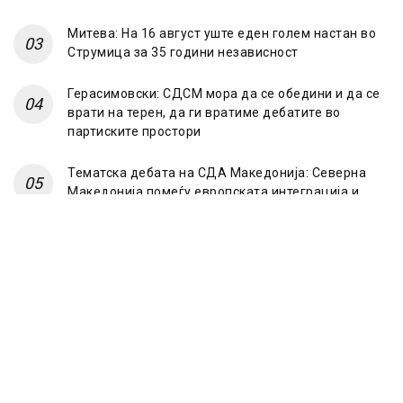
Митева: На 16 август уште еден голем настан во
Струмица за 35 години независност
Герасимовски: СДСМ мора да се обедини и да се
врати на терен, да ги вратиме дебатите во
партиските простори
Тематска дебата на СДА Македонија: Северна
Македонија помеѓу европската интеграција и
“Српскиот свет”
© 2023 Frontline.mk