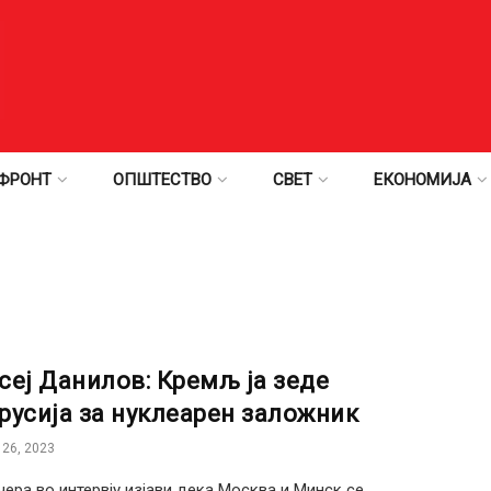
ФРОНТ
ОПШТЕСТВО
СВЕТ
ЕКОНОМИЈА
сеј Данилов: Кремљ ја зеде
русија за нуклеарен заложник
26, 2023
чера во интервју изјави дека Москва и Минск се