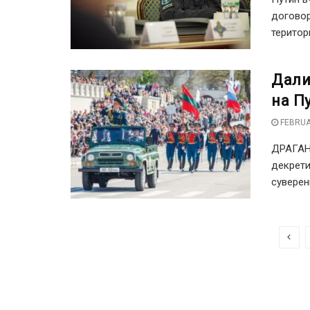
договор
територи
Дали
на Пу
FEBRUA
ДРАГАН 
декрети
суверени