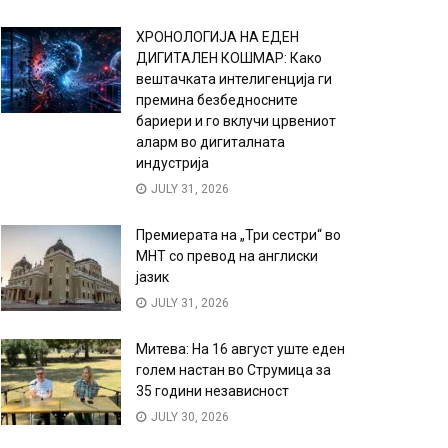
ХРОНОЛОГИЈА НА ЕДЕН
ДИГИТАЛЕН КОШМАР: Како
вештачката интелигенција ги
премина безбедносните
бариери и го вклучи црвениот
аларм во дигиталната
индустрија
JULY 31, 2026
Премиерата на „Три сестри“ во
МНТ со превод на англиски
јазик
JULY 31, 2026
Митева: На 16 август уште еден
голем настан во Струмица за
35 години независност
JULY 30, 2026