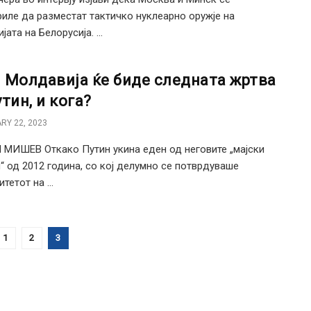
иле да разместат тактичко нуклеарно оружје на
јата на Белорусија. ...
 Молдавија ќе биде следната жртва
тин, и кога?
RY 22, 2023
МИШЕВ Откако Путин укина еден од неговите „мајски
“ од 2012 година, со кој делумно се потврдуваше
тетот на ...
1
2
3