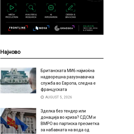
Најново
Британската МИ6 најмоќна
надворешна разузнавачка
служба во Европа, следна е
француската
AUGUST 5, 2026
Зделка без тендер или
донација во криза? СДСМ и
ВМРО во партиска пресметка
за набавката на вода од