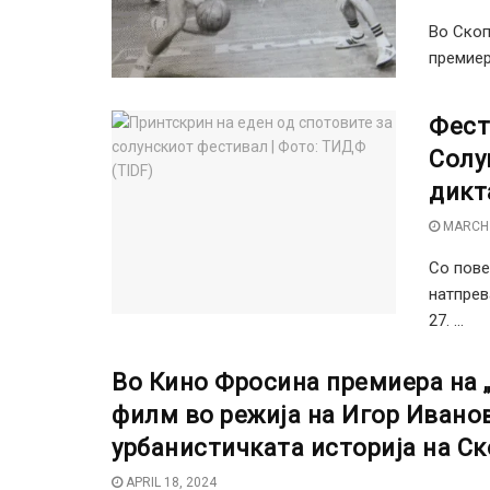
Во Скоп
премиер
Фест
Солу
дикт
MARCH 
Со пове
натпрев
27. ...
Во Кино Фросина премиера на 
филм во режија на Игор Ивано
урбанистичката историја на Ск
APRIL 18, 2024