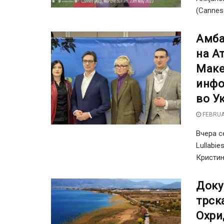
(Cannes 
Амба
на А
Маке
инфо
во У
FEBRUA
Вчера с
Lullabi
Кристина
Доку
трск
Охри