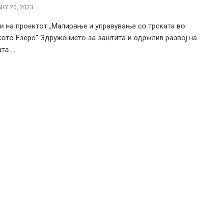
RY 20, 2023
и на проектот „Мапирање и управување со трската во
ото Езеро“ Здружението за заштита и одржлив развој на
а ...