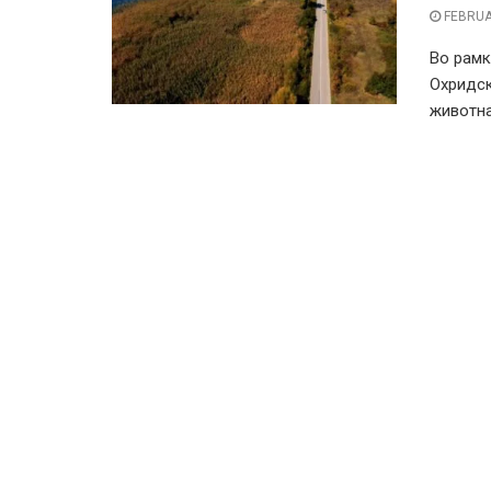
FEBRUA
Во рамк
Охридск
животнат