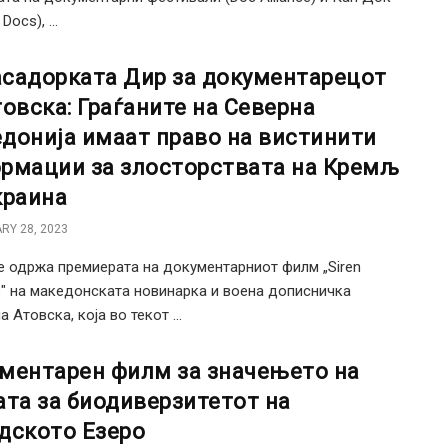
Docs), ...
садорката Дир за документарецот
товска: Граѓаните на Северна
донија имаат право на вистинити
рмации за злосторствата на Кремљ
краина
RY 28, 2023
е одржа премиерата на документарниот филм „Siren
es" на македонската новинарка и воена дописничка
 Атовска, која во текот ...
ментарен филм за значењето на
ата за биодиверзитетот на
дското Езеро