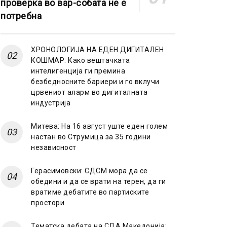
проверка во вар-собата не е
потребна
ХРОНОЛОГИЈА НА ЕДЕН ДИГИТАЛЕН
КОШМАР: Како вештачката
интелигенција ги премина
безбедносните бариери и го вклучи
црвениот аларм во дигиталната
индустрија
Митева: На 16 август уште еден голем
настан во Струмица за 35 години
независност
Герасимовски: СДСМ мора да се
обедини и да се врати на терен, да ги
вратиме дебатите во партиските
простори
Тематска дебата на СДА Македонија: