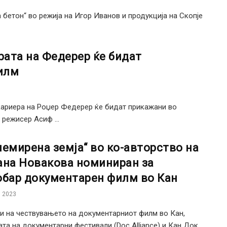
етон“ во режија на Игор Иванов и продукција на Скопје
ата на Федерер ќе бидат
илм
кариера на Роџер Федерер ќе бидат прикажани во
режисер Асиф ...
немирена земја“ во ко-авторство на
ана Новакова номиниран за
обар документарен филм во Кан
 2023
и на чествувањето на документарниот филм во Кан,
ата на документарни фестивали (Doc Alliance) и Кан Док