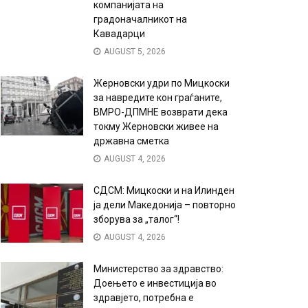
компанијата на
градоначалникот на
Кавадарци
AUGUST 5, 2026
Жерновски удри по Мицкоски
за навредите кон граѓаните,
ВМРО-ДПМНЕ возврати дека
токму Жерновски живее на
државна сметка
AUGUST 4, 2026
СДСМ: Мицкоски и на Илинден
ја дели Македонија – повторно
зборува за „талог“!
AUGUST 4, 2026
Министерство за здравство:
Доењето е инвестиција во
здравјето, потребна е