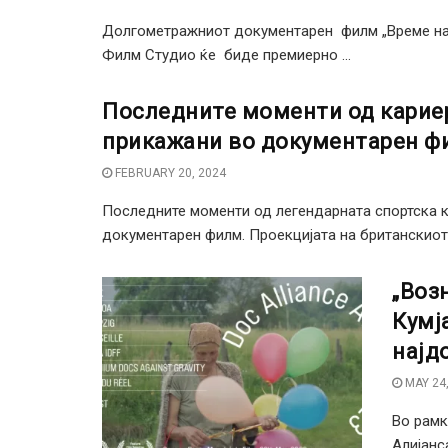
Долгометражниот документарен филм „Време на б
Филм Студио ќе биде премиерно ...
Последните моменти од кариер
прикажани во документарен ф
FEBRUARY 20, 2024
Последните моменти од легендарната спортска 
документарен филм. Проекцијата на британскиот 
„Воз
Кумј
најд
MAY 24,
Во рамк
Алијанс