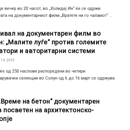
је вечер во 20 часот, во „Холидеј Ин“ ќе се одржи
ата на документарниот филм „Вратете ни го чаламот“ ...
ивал на документарен филм во
н: „Малите луѓе“ против големите
атори и авторитарни системи
14, 2025
ќе од 250 наслови распоредени во четири
арувачки селекции во Солун од 6 до 16 март се одржува
„Време на бетон“ документарен
в посветен на архитектонско-
опје