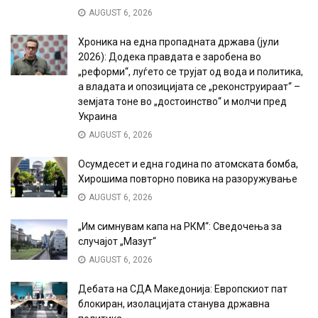
AUGUST 6, 2026
Хроника на една пропадната држава (јули
2026): Додека правдата е заробена во
„реформи“, луѓето се трујат од вода и политика,
а владата и опозицијата се „реконструираат“ –
земјата тоне во „достоинство“ и молчи пред
Украина
AUGUST 6, 2026
Осумдесет и една година по атомската бомба,
Хирошима повторно повика на разоружување
AUGUST 6, 2026
„Им симнувам капа на РКМ“: Сведочења за
случајот „Мазут“
AUGUST 6, 2026
Дебата на СДА Македонија: Европскиот пат
блокиран, изолацијата станува државна