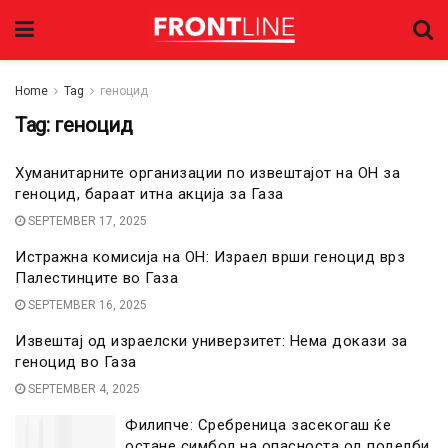
Home
Tag
геноцид
Tag:
геноцид
Хуманитарните организации по извештајот на ОН за
геноцид, бараат итна акција за Газа
SEPTEMBER 17, 2025
Истражна комисија на ОН: Израел врши геноцид врз
Палестинците во Газа
SEPTEMBER 16, 2025
Извештај од израелски универзитет: Нема докази за
геноцид во Газа
SEPTEMBER 4, 2025
Филипче: Сребреница засекогаш ќе
остане симбол на опасноста од поделби