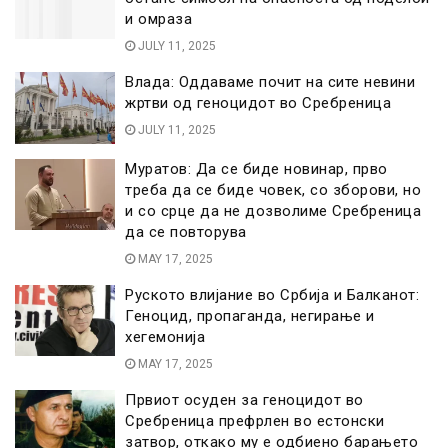
и омраза
JULY 11, 2025
Влада: Оддаваме почит на сите невини
жртви од геноцидот во Сребреница
JULY 11, 2025
Муратов: Да се биде новинар, прво
треба да се биде човек, со зборови, но
и со срце да не дозволиме Сребреница
да се повторува
MAY 17, 2025
Руското влијание во Србија и Балканот:
Геноцид, пропаганда, негирање и
хегемонија
MAY 17, 2025
Првиот осуден за геноцидот во
Сребреница префрлен во естонски
затвор, откако му е одбиено барањето