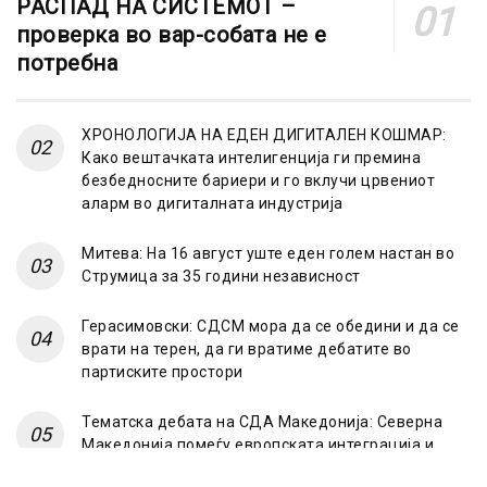
РАСПАД НА СИСТЕМОТ –
проверка во вар-собата не е
потребна
ХРОНОЛОГИЈА НА ЕДЕН ДИГИТАЛЕН КОШМАР:
Како вештачката интелигенција ги премина
безбедносните бариери и го вклучи црвениот
аларм во дигиталната индустрија
Митева: На 16 август уште еден голем настан во
Струмица за 35 години независност
Герасимовски: СДСМ мора да се обедини и да се
врати на терен, да ги вратиме дебатите во
партиските простори
Тематска дебата на СДА Македонија: Северна
Македонија помеѓу европската интеграција и
“Српскиот свет”