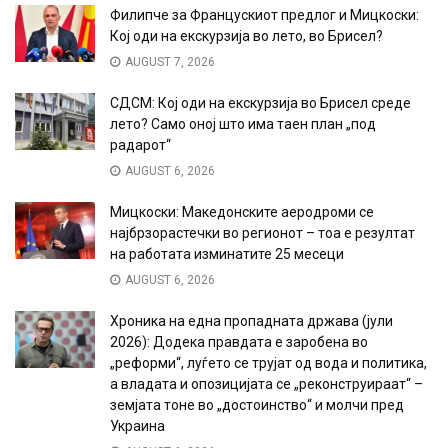
Филипче за Францускиот предлог и Мицкоски:
Кој оди на екскурзија во лето, во Брисел?
AUGUST 7, 2026
СДСМ: Кој оди на екскурзија во Брисел среде
лето? Само оној што има таен план „под
радарот“
AUGUST 6, 2026
Мицкоски: Македонските аеродроми се
најбрзорастечки во регионот – тоа е резултат
на работата изминатите 25 месеци
AUGUST 6, 2026
Хроника на една пропадната држава (јули
2026): Додека правдата е заробена во
„реформи“, луѓето се трујат од вода и политика,
а владата и опозицијата се „реконструираат“ –
земјата тоне во „достоинство“ и молчи пред
Украина