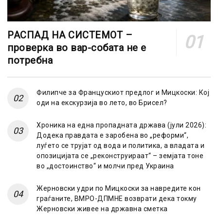
РАСПАД НА СИСТЕМОТ –
проверка во вар-собата не е
потребна
Филипче за Францускиот предлог и Мицкоски: Кој
оди на екскурзија во лето, во Брисел?
Хроника на една пропадната држава (јули 2026):
Додека правдата е заробена во „реформи“,
луѓето се трујат од вода и политика, а владата и
опозицијата се „реконструираат“ – земјата тоне
во „достоинство“ и молчи пред Украина
Жерновски удри по Мицкоски за навредите кон
граѓаните, ВМРО-ДПМНЕ возврати дека токму
Жерновски живее на државна сметка