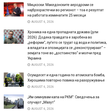
Мицкоски: Македонските аеродроми се
најбрзорастечки во регионот – тоа е резултат
на работата изминатите 25 месеци
AUGUST 6, 2026
Хроника на една пропадната држава (јули
2026): Додека правдата е заробена во
„реформи“, луѓето се трујат од вода и политика,
а владата и опозицијата се „реконструираат“ –
земјата тоне во „достоинство“ и молчи пред
Украина
AUGUST 6, 2026
Осумдесет и една година по атомската бомба,
Хирошима повторно повика на разоружување
AUGUST 6, 2026
„Им симнувам капа на РКМ“: Сведочења за
случајот „Мазут“
AUGUST 6, 2026