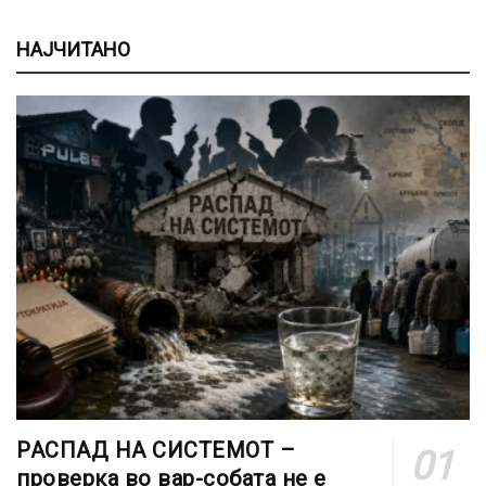
НАЈЧИТАНО
РАСПАД НА СИСТЕМОТ –
проверка во вар-собата не е