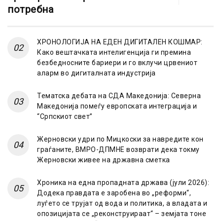
потребна
ХРОНОЛОГИЈА НА ЕДЕН ДИГИТАЛЕН КОШМАР:
Како вештачката интелигенција ги премина
безбедносните бариери и го вклучи црвениот
аларм во дигиталната индустрија
Тематска дебата на СДА Македонија: Северна
Македонија помеѓу европската интеграција и
“Српскиот свет”
Жерновски удри по Мицкоски за навредите кон
граѓаните, ВМРО-ДПМНЕ возврати дека токму
Жерновски живее на државна сметка
Хроника на една пропадната држава (јули 2026):
Додека правдата е заробена во „реформи“,
луѓето се трујат од вода и политика, а владата и
опозицијата се „реконструираат“ – земјата тоне