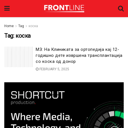
Home
Tag
коска
Tag:
коска
МЗ: На Клиниката за ортопедија кај 12-
годишно дете извршена трансплантација
со коска од донор
FEBRUARY 5, 2025