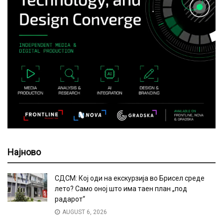
Најново
СДСМ: Кој оди на екскурзија во Брисел среде
лето? Само оној што има таен план „под
радарот“
AUGUST 6, 2026