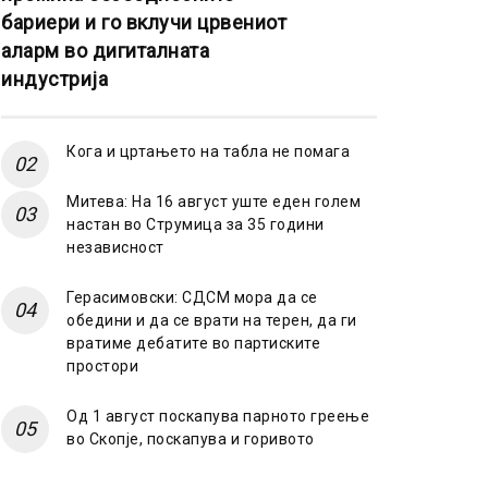
бариери и го вклучи црвениот
аларм во дигиталната
индустрија
Кога и цртањето на табла не помага
Митева: На 16 август уште еден голем
настан во Струмица за 35 години
независност
Герасимовски: СДСМ мора да се
обедини и да се врати на терен, да ги
вратиме дебатите во партиските
простори
Од 1 август поскапува парното греење
во Скопје, поскапува и горивото