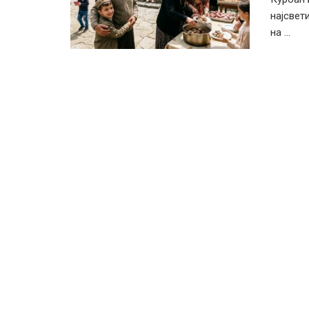
најсвет
на ...