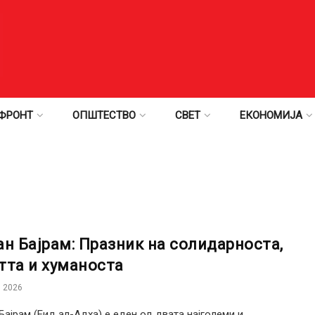
ФРОНТ
ОПШТЕСТВО
СВЕТ
ЕКОНОМИЈА
ан Бајрам: Празник на солидарноста,
тта и хуманоста
 2026
Бајрам (Еид ал-Адха) е еден од двата најголеми и