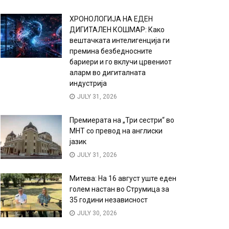
ХРОНОЛОГИЈА НА ЕДЕН
ДИГИТАЛЕН КОШМАР: Како
вештачката интелигенција ги
премина безбедносните
бариери и го вклучи црвениот
аларм во дигиталната
индустрија
JULY 31, 2026
Премиерата на „Три сестри“ во
МНТ со превод на англиски
јазик
JULY 31, 2026
Митева: На 16 август уште еден
голем настан во Струмица за
35 години независност
JULY 30, 2026