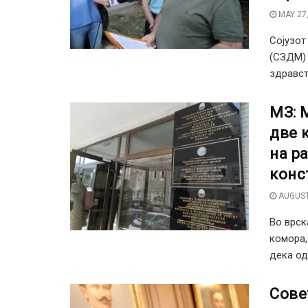
MAY 27,
Сојузот
(СЗДМ) 
здравств
МЗ: 
две 
на р
конс
AUGUST
Во врск
комора,
дека од
Сове