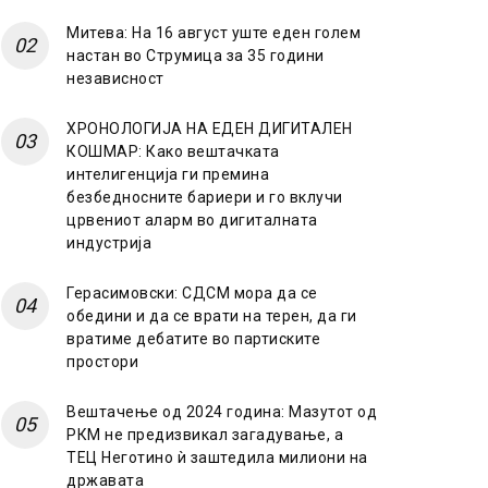
Митева: На 16 август уште еден голем
настан во Струмица за 35 години
независност
ХРОНОЛОГИЈА НА ЕДЕН ДИГИТАЛЕН
КОШМАР: Како вештачката
интелигенција ги премина
безбедносните бариери и го вклучи
црвениот аларм во дигиталната
индустрија
Герасимовски: СДСМ мора да се
обедини и да се врати на терен, да ги
вратиме дебатите во партиските
простори
Вештачење од 2024 година: Мазутот од
РКМ не предизвикал загадување, а
ТЕЦ Неготино ѝ заштедила милиони на
државата