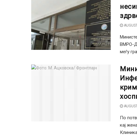
неси
здрв
AUGUST
Министе
ВМРО-ДП
меѓу гра
Мини
Инфе
крим
хосп
AUGUST
По потв
кај жен
Клиникат