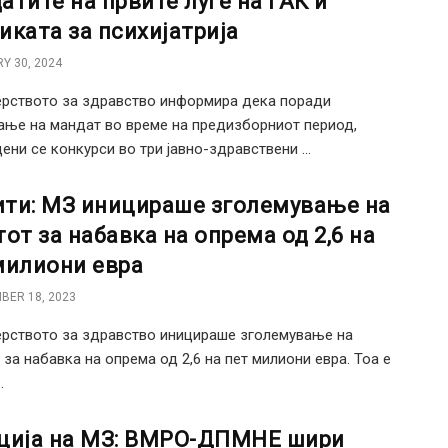
атите на првите луѓе на ГАК и
иката за психијатрија
Y 30, 2024
рството за здравство информира дека поради
ање на мандат во време на предизборниот период,
ени се конкурси во три јавно-здравствени ...
ти: МЗ иницираше зголемување на
тот за набавка на опрема од 2,6 на
милиони евра
BER 18, 2023
рството за здравство иницираше зголемување на
 за набавка на опрема од 2,6 на пет милиони евра. Тоа е
.
ција на МЗ: ВМРО-ДПМНЕ шири