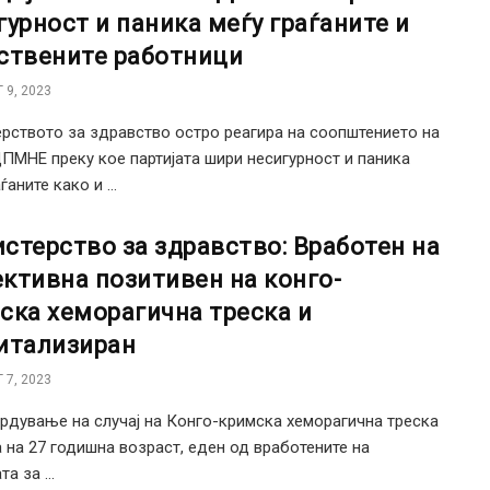
гурност и паника меѓу граѓаните и
ствените работници
 9, 2023
рството за здравство остро реагира на соопштението на
МНЕ преку кое партијата шири несигурност и паника
ѓаните како и ...
стерство за здравство: Вработен на
ктивна позитивен на конго-
ска хеморагична треска и
итализиран
 7, 2023
рдување на случај на Конго-кримска хеморагична треска
а на 27 годишна возраст, еден од вработените на
а за ...