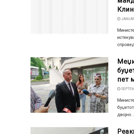
манд
Клин
JANUAR
Министе
истекув
спровед
Меџи
буџе
пет 
SEPTEM
Министе
буџетот
двојно ..
Реак