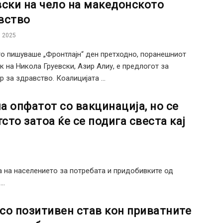
вски на чело на македонското
вство
 2025
о пишуваше „Фронтлајн“ ден претходно, поранешниот
к на Никола Груевски, Азир Алиу, е предлогот за
р за здравство. Коалицијата ...
а опфатот со вакцинација, но се
сто затоа ќе се подига свеста кај
а на населението за потребата и придобивките од
..
со позитивен став кон приватните