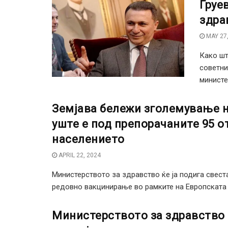
Груе
здра
MAY 27,
Како шт
советни
министе
Земјава бележи зголемување н
уште е под препорачаните 95 от
населението
APRIL 22, 2024
Министерството за здравство ќе ја подига свест
редовно вакцинирање во рамките на Европската .
Министерството за здравство 