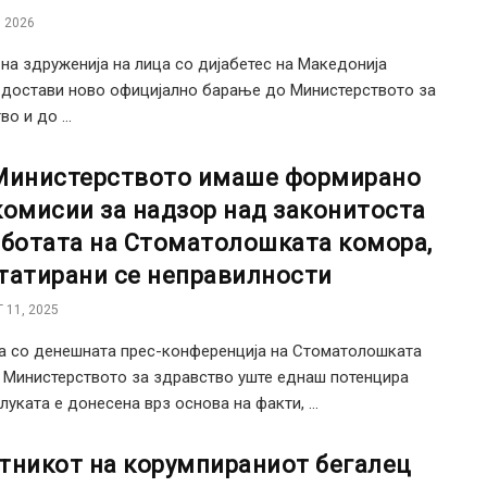
 2026
 на здруженија на лица со дијабетес на Македонија
достави ново официјално барање до Министерството за
о и до ...
Министерството имаше формирано
комисии за надзор над законитоста
аботата на Стоматолошката комора,
татирани се неправилности
 11, 2025
а со денешната прес-конференција на Стоматолошката
 Министерството за здравство уште еднаш потенцира
луката е донесена врз основа на факти, ...
тникот на корумпираниот бегалец