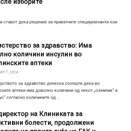
осле изборите
и ставот дека решение за приватните специјализанти кои
стерство за здравство: Има
лно количини инсулин во
линските аптеки
RY 7, 2024
рството за здравство денеска соопшти дека во
ските аптеки има доволно количини од лекот „оземпик“ и
ус“ согласно количините од ...
директор на Клиниката за
ктивни болести, продолжени