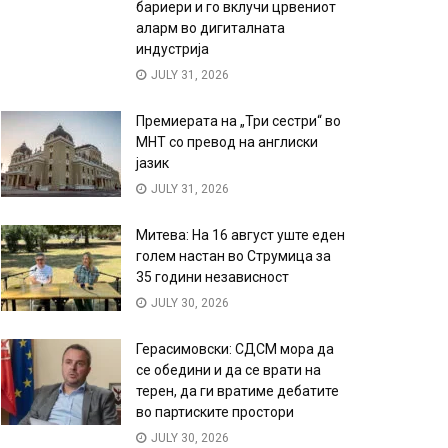
бариери и го вклучи црвениот
аларм во дигиталната
индустрија
JULY 31, 2026
Премиерата на „Три сестри“ во
МНТ со превод на англиски
јазик
JULY 31, 2026
Митева: На 16 август уште еден
голем настан во Струмица за
35 години независност
JULY 30, 2026
Герасимовски: СДСМ мора да
се обедини и да се врати на
терен, да ги вратиме дебатите
во партиските простори
JULY 30, 2026