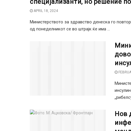
специјализанти, но решение п
APRIL 18, 2024
Министерството за здравство денеска го повтор
од понеделникот се во штрајк ќе има ...
Мини
дово
инсу
FEBRUA
Министе
инсулин
„рибелс
Нов 
инфе