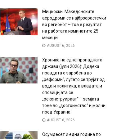
Мицкоски: Македонските
аеродроми се најбрзорастечки
во регионот – тоа е резултат
на работата изминатите 25
месеци
AUGUST 6, 2026
Хроника на една пропадната
држава (јули 2026): Додека
правдата е заробена во
„реформи“, луѓето се трујат од
вода и политика, а владата и
опозицијата се
„реконструираат“ – земјата
тоне во „достоинство“ и молчи
пред Украина
AUGUST 6, 2026
Осумдесет и една година по