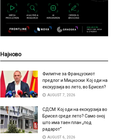
Најново
Филипче за Францускиот
предлог и Мицкоски: Кој оди на
екскурзија во лето, во Брисел?
AUGUST 7, 2026
СДСМ: Кој оди на екскурзија во
Брисел среде лето? Само оној
што има таен план „под
радарот“
AUGUST 6, 2026