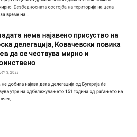
мирно. Безбедносната состојба на територија на цела
а време на ...
ладата нема најавено присуство на
рска делегација, Ковачевски повика
ев да се чествува мирно и
оинствено
RY 3, 2023
 не добила најава дека делегација од Бугарија ќе
вува утре на одбележувањето 151 година од раѓањето на
чев, ...