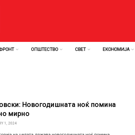
ФРОНТ
ОПШТЕСТВО
СВЕТ
ЕКОНОМИЈА
овски: Новогодишната ноќ помина
но мирно
Y 1, 2024
торија на целата држава новогодишната ноќ помина