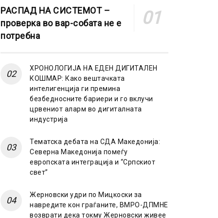
РАСПАД НА СИСТЕМОТ –
проверка во вар-собата не е
потребна
ХРОНОЛОГИЈА НА ЕДЕН ДИГИТАЛЕН
КОШМАР: Како вештачката
интелигенција ги премина
безбедносните бариери и го вклучи
црвениот аларм во дигиталната
индустрија
Тематска дебата на СДА Македонија:
Северна Македонија помеѓу
европската интеграција и “Српскиот
свет”
Жерновски удри по Мицкоски за
навредите кон граѓаните, ВМРО-ДПМНЕ
возврати дека токму Жерновски живее