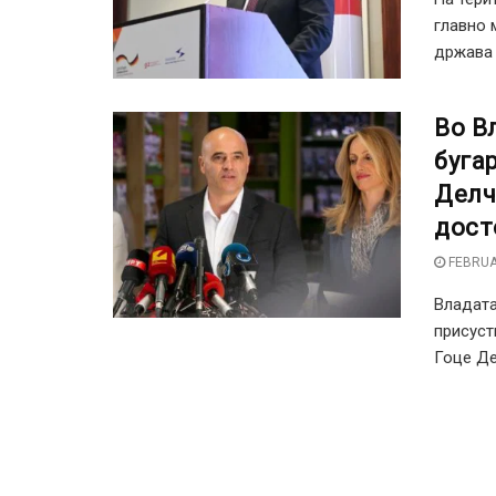
главно 
држава з
Во В
буга
Делч
дост
FEBRUA
Владата
присуст
Гоце Дел