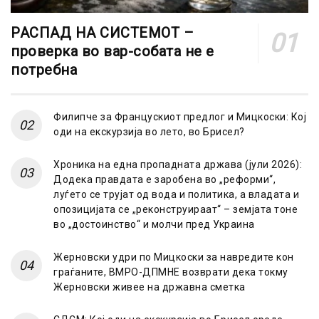
РАСПАД НА СИСТЕМОТ –
проверка во вар-собата не е
потребна
Филипче за Францускиот предлог и Мицкоски: Кој
оди на екскурзија во лето, во Брисел?
Хроника на една пропадната држава (јули 2026):
Додека правдата е заробена во „реформи“,
луѓето се трујат од вода и политика, а владата и
опозицијата се „реконструираат“ – земјата тоне
во „достоинство“ и молчи пред Украина
Жерновски удри по Мицкоски за навредите кон
граѓаните, ВМРО-ДПМНЕ возврати дека токму
Жерновски живее на државна сметка