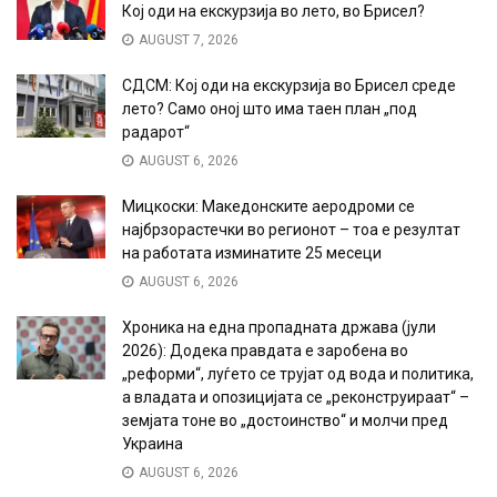
Кој оди на екскурзија во лето, во Брисел?
AUGUST 7, 2026
СДСМ: Кој оди на екскурзија во Брисел среде
лето? Само оној што има таен план „под
радарот“
AUGUST 6, 2026
Мицкоски: Македонските аеродроми се
најбрзорастечки во регионот – тоа е резултат
на работата изминатите 25 месеци
AUGUST 6, 2026
Хроника на една пропадната држава (јули
2026): Додека правдата е заробена во
„реформи“, луѓето се трујат од вода и политика,
а владата и опозицијата се „реконструираат“ –
земјата тоне во „достоинство“ и молчи пред
Украина
AUGUST 6, 2026