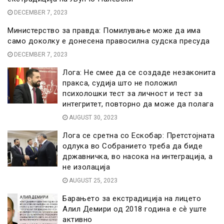
DECEMBER 7, 2023
Министерство за правда: Помилување може да има
само доколку е донесена правосилна судска пресуда
DECEMBER 7, 2023
Лога: Не смее да се создаде незаконита
пракса, судија што не положил
психолошки тест за личност и тест за
интегритет, повторно да може да полага
AUGUST 30, 2023
Лога се сретна со Ескобар: Претстојната
одлука во Собранието треба да биде
државничка, во насока на интеграција, а
не изолација
AUGUST 25, 2023
Барањето за екстрадиција на лицето
Алил Демири од 2018 година е сѐ уште
активно