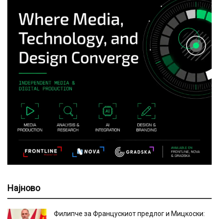
Најново
Филипче за Францускиот предлог и Мицкоски: