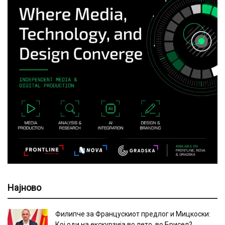
Најново
Филипче за Францускиот предлог и Мицкоски:
Кој оди на екскурзија во лето, во Брисел?