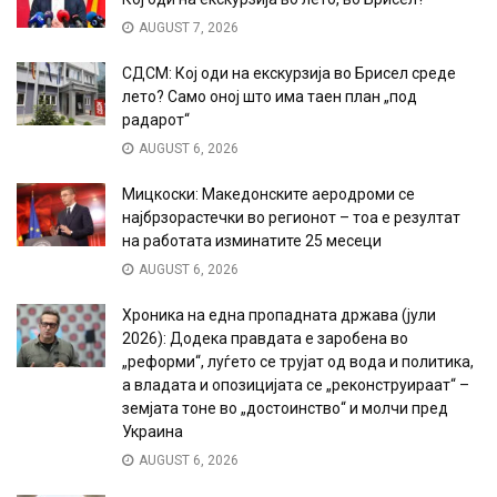
AUGUST 7, 2026
СДСМ: Кој оди на екскурзија во Брисел среде
лето? Само оној што има таен план „под
радарот“
AUGUST 6, 2026
Мицкоски: Македонските аеродроми се
најбрзорастечки во регионот – тоа е резултат
на работата изминатите 25 месеци
AUGUST 6, 2026
Хроника на една пропадната држава (јули
2026): Додека правдата е заробена во
„реформи“, луѓето се трујат од вода и политика,
а владата и опозицијата се „реконструираат“ –
земјата тоне во „достоинство“ и молчи пред
Украина
AUGUST 6, 2026