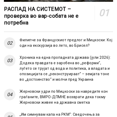
РАСПАД НА СИСТЕМОТ –
проверка во вар-собата не е
потребна
Филипче за Францускиот предлог и Мицкоски: Кој
оди на екскурзија во лето, во Брисел?
Хроника на една пропадната држава (јули 2026):
Додека правдата е заробена во „реформи“,
луѓето се трујат од вода и политика, а владата и
опозицијата се „реконструираат“ – земјата тоне
во „достоинство“ и молчи пред Украина
Жерновски удри по Мицкоски за навредите кон
граѓаните, ВМРО-ДПМНЕ возврати дека токму
Жерновски живее на државна сметка
„Им симнувам капа на РКМ“: Сведочења за