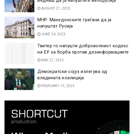
Веднаш да ја напуштите Белорусија
AUGUST 21, 2023
МНР: Македонските граѓани да ја
напуштат Русија
JUNE 24, 2023
Твитер го напушти доброволниот кодекс
на ЕУ за борба против дезинформациите
MAY 27, 2023
Демократски сојуз излегува од
владината коалиција
FEBRUARY 13, 2023