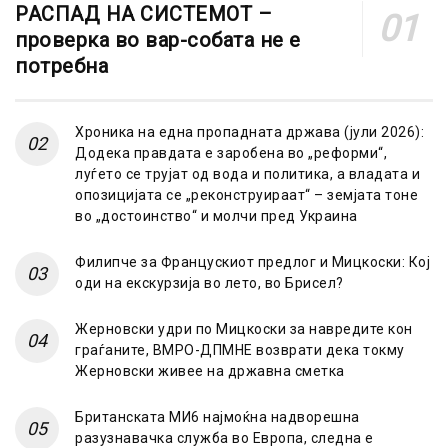
РАСПАД НА СИСТЕМОТ –
проверка во вар-собата не е
потребна
Хроника на една пропадната држава (јули 2026):
Додека правдата е заробена во „реформи“,
луѓето се трујат од вода и политика, а владата и
опозицијата се „реконструираат“ – земјата тоне
во „достоинство“ и молчи пред Украина
Филипче за Францускиот предлог и Мицкоски: Кој
оди на екскурзија во лето, во Брисел?
Жерновски удри по Мицкоски за навредите кон
граѓаните, ВМРО-ДПМНЕ возврати дека токму
Жерновски живее на државна сметка
Британската МИ6 најмоќна надворешна
разузнавачка служба во Европа, следна е