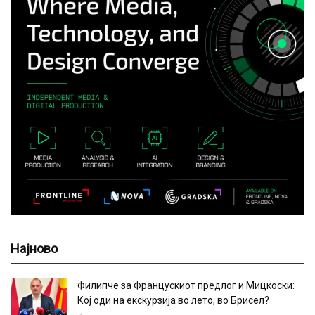
Најново
Филипче за Францускиот предлог и Мицкоски:
Кој оди на екскурзија во лето, во Брисел?