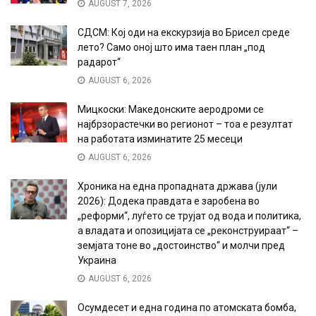
AUGUST 7, 2026
СДСМ: Кој оди на екскурзија во Брисел среде
лето? Само оној што има таен план „под
радарот“
AUGUST 6, 2026
Мицкоски: Македонските аеродроми се
најбрзорастечки во регионот – тоа е резултат
на работата изминатите 25 месеци
AUGUST 6, 2026
Хроника на една пропадната држава (јули
2026): Додека правдата е заробена во
„реформи“, луѓето се трујат од вода и политика,
а владата и опозицијата се „реконструираат“ –
земјата тоне во „достоинство“ и молчи пред
Украина
AUGUST 6, 2026
Осумдесет и една година по атомската бомба,