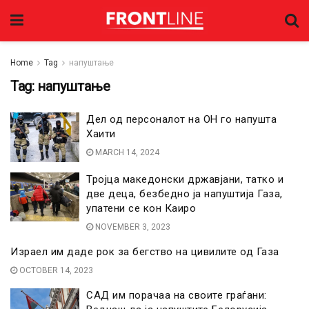
Home
Tag
напуштање
Tag:
напуштање
Дел од персоналот на ОН го напушта
Хаити
MARCH 14, 2024
Тројца македонски државјани, татко и
две деца, безбедно ја напуштија Газа,
упатени се кон Каиро
NOVEMBER 3, 2023
Израел им даде рок за бегство на цивилите од Газа
OCTOBER 14, 2023
САД им порачаа на своите граѓани: