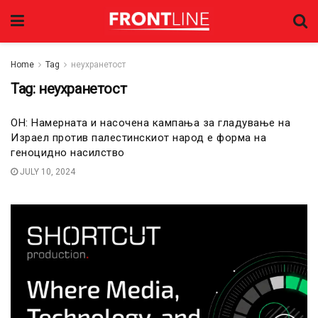
Home
Tag
неухранетост
Tag:
неухранетост
ОН: Намерната и насочена кампања за гладување на
Израел против палестинскиот народ е форма на
геноцидно насилство
JULY 10, 2024