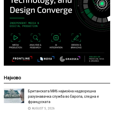
Најново
Британската МИ6 најмоќна надворешна
разузнавачка служба во Европа, следна е
француската
AUGUST 5, 2026