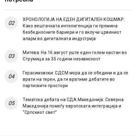
ХРОНОЛОГИЈА НА ЕДЕН ДИГИТАЛЕН КОШМАР:
Како вештачката интелигенција ги премина
безбедносните бариери и го вклучи црвениот
аларм во дигиталната индустрија
Митева: На 16 август уште еден голем настан во
Струмица за 35 години независност
Герасимовски: СДСМ мора да се обедини и да се
врати на терен, да ги вратиме дебатите во
партиските простори
Тематска дебата на СДА Македонија: Северна
Македонија помеѓу европската интеграција и
“Српскиот свет”