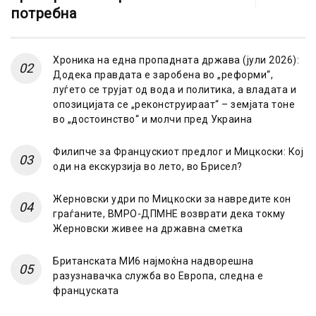
потребна
Хроника на една пропадната држава (јули 2026):
Додека правдата е заробена во „реформи“,
луѓето се трујат од вода и политика, а владата и
опозицијата се „реконструираат“ – земјата тоне
во „достоинство“ и молчи пред Украина
Филипче за Францускиот предлог и Мицкоски: Кој
оди на екскурзија во лето, во Брисел?
Жерновски удри по Мицкоски за навредите кон
граѓаните, ВМРО-ДПМНЕ возврати дека токму
Жерновски живее на државна сметка
Британската МИ6 најмоќна надворешна
разузнавачка служба во Европа, следна е
француската