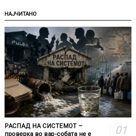
НАЈЧИТАНО
РАСПАД НА СИСТЕМОТ –
проверка во вар-собата не е