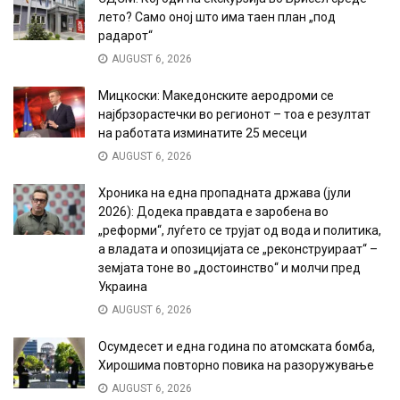
лето? Само оној што има таен план „под
радарот“
AUGUST 6, 2026
Мицкоски: Македонските аеродроми се
најбрзорастечки во регионот – тоа е резултат
на работата изминатите 25 месеци
AUGUST 6, 2026
Хроника на една пропадната држава (јули
2026): Додека правдата е заробена во
„реформи“, луѓето се трујат од вода и политика,
а владата и опозицијата се „реконструираат“ –
земјата тоне во „достоинство“ и молчи пред
Украина
AUGUST 6, 2026
Осумдесет и една година по атомската бомба,
Хирошима повторно повика на разоружување
AUGUST 6, 2026