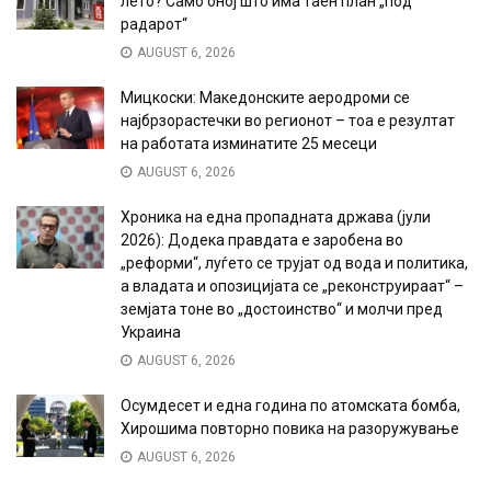
лето? Само оној што има таен план „под
радарот“
AUGUST 6, 2026
Мицкоски: Македонските аеродроми се
најбрзорастечки во регионот – тоа е резултат
на работата изминатите 25 месеци
AUGUST 6, 2026
Хроника на една пропадната држава (јули
2026): Додека правдата е заробена во
„реформи“, луѓето се трујат од вода и политика,
а владата и опозицијата се „реконструираат“ –
земјата тоне во „достоинство“ и молчи пред
Украина
AUGUST 6, 2026
Осумдесет и една година по атомската бомба,
Хирошима повторно повика на разоружување
AUGUST 6, 2026