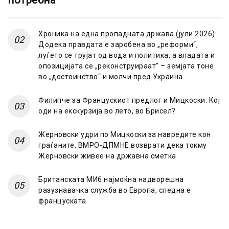
потребна
Хроника на една пропадната држава (јули 2026):
Додека правдата е заробена во „реформи“,
луѓето се трујат од вода и политика, а владата и
опозицијата се „реконструираат“ – земјата тоне
во „достоинство“ и молчи пред Украина
Филипче за Францускиот предлог и Мицкоски: Кој
оди на екскурзија во лето, во Брисел?
Жерновски удри по Мицкоски за навредите кон
граѓаните, ВМРО-ДПМНЕ возврати дека токму
Жерновски живее на државна сметка
Британската МИ6 најмоќна надворешна
разузнавачка служба во Европа, следна е
француската