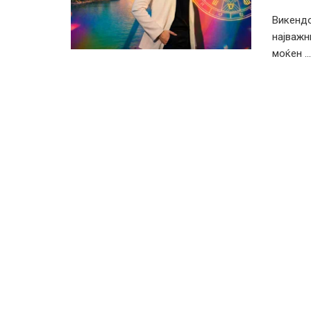
Викендо
најважн
моќен ...