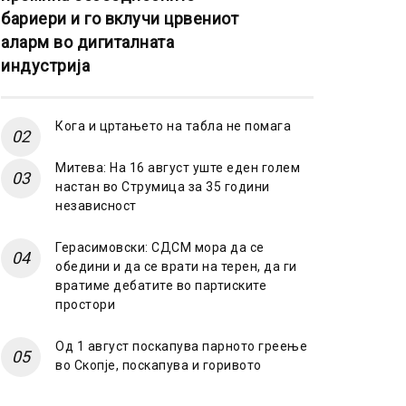
бариери и го вклучи црвениот
аларм во дигиталната
индустрија
Кога и цртањето на табла не помага
Митева: На 16 август уште еден голем
настан во Струмица за 35 години
независност
Герасимовски: СДСМ мора да се
обедини и да се врати на терен, да ги
вратиме дебатите во партиските
простори
Од 1 август поскапува парното греење
во Скопје, поскапува и горивото