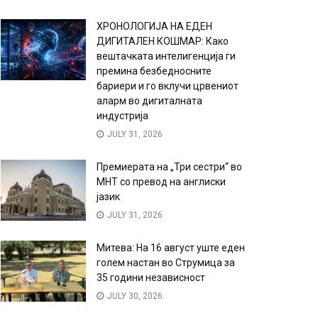
ХРОНОЛОГИЈА НА ЕДЕН
ДИГИТАЛЕН КОШМАР: Како
вештачката интелигенција ги
премина безбедносните
бариери и го вклучи црвениот
аларм во дигиталната
индустрија
JULY 31, 2026
Премиерата на „Три сестри“ во
МНТ со превод на англиски
јазик
JULY 31, 2026
Митева: На 16 август уште еден
голем настан во Струмица за
35 години независност
JULY 30, 2026