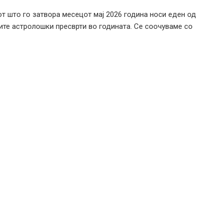
т што го затвора месецот мај 2026 година носи еден од
ите астролошки пресврти во годината. Се соочуваме со