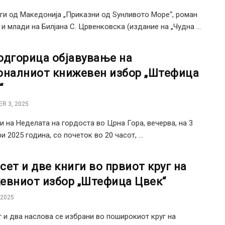
ги од Македонија „Приказни од Sунливото Море“, роман
 и млади на Билјана С. Црвенковска (издание на „Чудна ...
одгорица објавување на
оналниот книжевен избор „Штефица
“
R 3, 2025
и на Неделата на гордоста во Црна Гора, вечерва, на 3
 2025 година, со почеток во 20 часот, ...
сет и две книги во првиот круг на
евниот избор „Штефица Цвек“
 2025
 и два наслова се избрани во поширокиот круг на