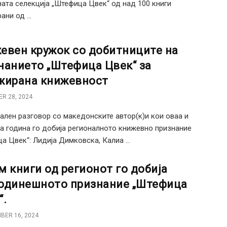
ата селекција „Штефица Цвек“ од над 100 книги
ни од ...
евен кружок со добитниците на
нанието „Штефица Цвек“ за
жирана книжевност
R 28, 2024
лен разговор со македонските автор(к)и кои оваа и
а година го добија регионалното книжевно признание
а Цвек“: Лидија Димковска, Калиа ...
м книги од регионот го добија
одинешното признание „Штефица
“.
BER 16, 2024