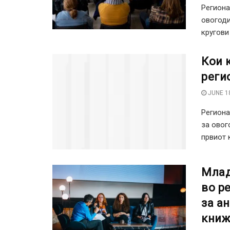
Региона
овогоди
кругови
Кои 
реги
JUNE 18
Региона
за овог
првиот к
Млад
во р
за а
книж