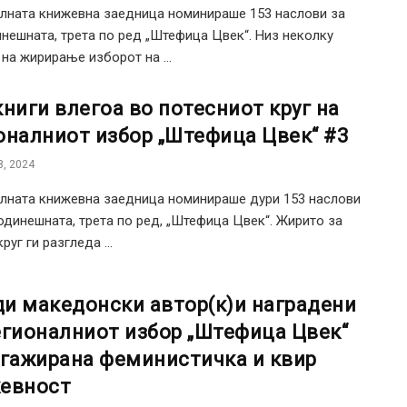
лната книжевна заедница номинираше 153 наслови за
нешната, трета по ред „Штефица Цвек“. Низ неколку
 на жирирање изборот на ...
книги влегоа во потесниот круг на
оналниот избор „Штефица Цвек“ #3
, 2024
лната книжевна заедница номинираше дури 153 наслови
одинешната, трета по ред, „Штефица Цвек“. Жирито за
руг ги разгледа ...
и македонски автор(к)и наградени
егионалниот избор „Штефица Цвек“
нгажирана феминистичка и квир
евност