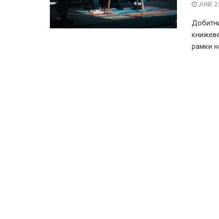
JUNE 23
Добитни
книжеве
рамки н