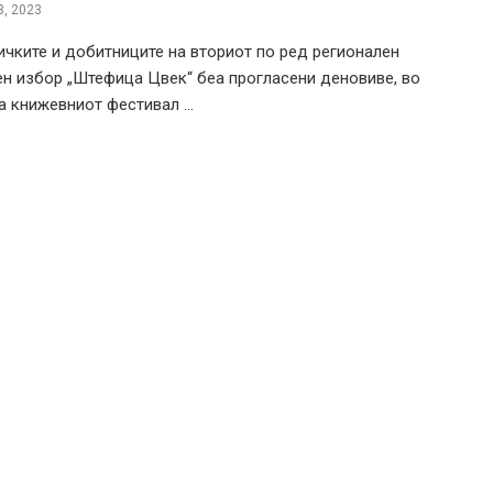
, 2023
чките и добитниците на вториот по ред регионален
н избор „Штефица Цвек“ беа прогласени деновиве, во
а книжевниот фестивал ...