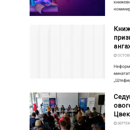
книжевн
номинира
Книж
приз
анга
OCTOBE
Неформа
минатат
„Штефиц
Седу
овог
Цвек
SEPTEM