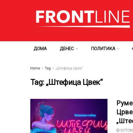
ДОМА
ДЕНЕС
ПОЛИТИКА
Home
Tag
„Штефица Цвек“
Tag:
„Штефица Цвек“
Руме
Црве
„Ште
OCTOBE