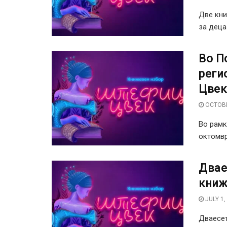
Две кни
за деца
Во П
реги
Цвек
OCTOBE
Во рамк
октомври
Двае
книж
JULY 1,
Дваесет