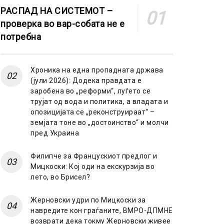
РАСПАД НА СИСТЕМОТ –
проверка во вар-собата не е
потребна
Хроника на една пропадната држава
(јули 2026): Додека правдата е
заробена во „реформи“, луѓето се
трујат од вода и политика, а владата и
опозицијата се „реконструираат“ –
земјата тоне во „достоинство“ и молчи
пред Украина
Филипче за Францускиот предлог и
Мицкоски: Кој оди на екскурзија во
лето, во Брисел?
Жерновски удри по Мицкоски за
навредите кон граѓаните, ВМРО-ДПМНЕ
возврати дека токму Жерновски живее