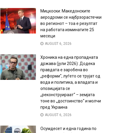
Мицкоски: Македонските
аеродроми се најбрзорастечки
во регионот – тоа е резултат
на работата изминатите 25
месеци
AUGUST 6, 2026
Хроника на една пропадната
држава (јули 2026): Додека
правдата е заробена во
„реформи“, луѓето се трујат од
вода и политика, а владата и
опозицијата се
„реконструираат“ – земјата
тоне во „достоинство“ и молчи
пред Украина
AUGUST 6, 2026
Осумдесет и една година по