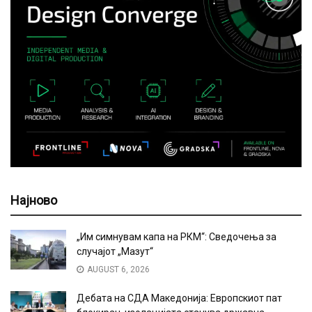
Најново
„Им симнувам капа на РКМ“: Сведочења за
случајот „Мазут“
AUGUST 6, 2026
Дебата на СДА Македонија: Европскиот пат