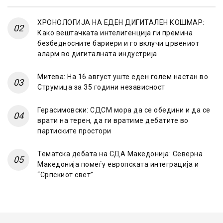
ХРОНОЛОГИЈА НА ЕДЕН ДИГИТАЛЕН КОШМАР:
Како вештачката интелигенција ги премина
безбедносните бариери и го вклучи црвениот
аларм во дигиталната индустрија
Митева: На 16 август уште еден голем настан во
Струмица за 35 години независност
Герасимовски: СДСМ мора да се обедини и да се
врати на терен, да ги вратиме дебатите во
партиските простори
Тематска дебата на СДА Македонија: Северна
Македонија помеѓу европската интеграција и
“Српскиот свет”