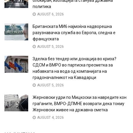
блокиран, изолацијата станува државна
политика
AUGUST 6, 2026
Британската МИ6 најмоќна надворешна
разузнавачка служба во Европа, следна е
француската
AUGUST 5, 2026
Зделка без тендер или донација во криза?
СДСМ и ВМРО во партиска пресметка за
набавката на вода од компанијата на
градоначалникот на Кавадарци
AUGUST 5, 2026
Жерновски удри по Мицкоски за навредите кон
граѓаните, ВМРО-ДПМНЕ возврати дека токму
Жерновски живее на државна сметка
AUGUST 4, 2026