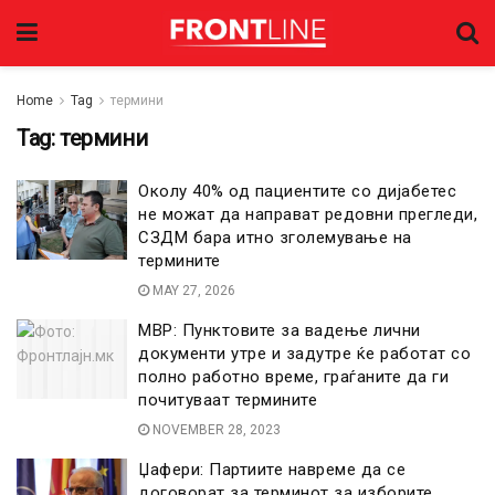
Home
Tag
термини
Tag:
термини
Околу 40% од пациентите со дијабетес
не можат да направат редовни прегледи,
СЗДМ бара итно зголемување на
термините
MAY 27, 2026
МВР: Пунктовите за вадење лични
документи утре и задутре ќе работат со
полно работно време, граѓаните да ги
почитуваат термините
NOVEMBER 28, 2023
Џафери: Партиите навреме да се
договорат за терминот за изборите