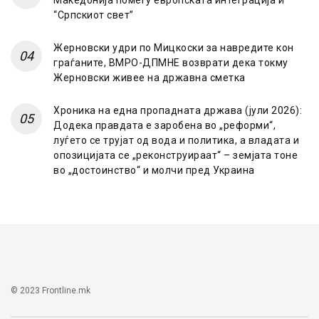
Македонија помеѓу европската интеграција и
“Српскиот свет”
Жерновски удри по Мицкоски за навредите кон
граѓаните, ВМРО-ДПМНЕ возврати дека токму
Жерновски живее на државна сметка
Хроника на една пропадната држава (јули 2026):
Додека правдата е заробена во „реформи“,
луѓето се трујат од вода и политика, а владата и
опозицијата се „реконструираат“ – земјата тоне
во „достоинство“ и молчи пред Украина
© 2023 Frontline.mk