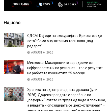
Најново
СДСМ: Кој оди на екскурзија во Брисел среде
лето? Само оној што има таен план „под
радарот“
AUGUST 6, 2026
Мицкоски: Македонските аеродроми се
најбрзорастечки во регионот – тоа е резултат
на работата изминатите 25 месеци
AUGUST 6, 2026
Хроника на една пропадната држава (јули
2026): Додека правдата е заробена во
„реформи“, луѓето се трујат од вода и политика,
а владата и опозицијата се „реконструираат“ –
земјата тоне во „достоинство“ и молчи пред