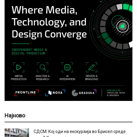
Најново
СДСМ: Кој оди на екскурзија во Брисел среде