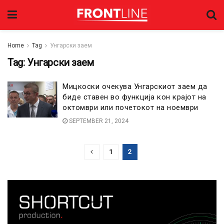
Home
Tag
Унгарски заем
Tag:
Унгарски заем
Мицкоски очекува Унгарскиот заем да
биде ставен во функција кон крајот на
октомври или почетокот на ноември
SEPTEMBER 21, 2024
1
2