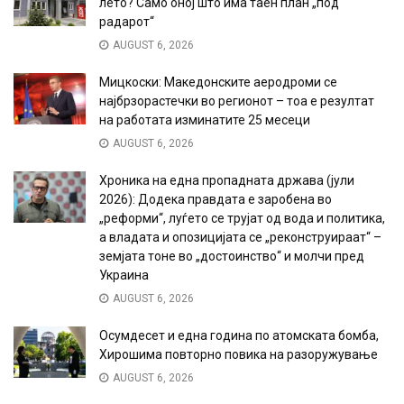
лето? Само оној што има таен план „под
радарот“
AUGUST 6, 2026
Мицкоски: Македонските аеродроми се
најбрзорастечки во регионот – тоа е резултат
на работата изминатите 25 месеци
AUGUST 6, 2026
Хроника на една пропадната држава (јули
2026): Додека правдата е заробена во
„реформи“, луѓето се трујат од вода и политика,
а владата и опозицијата се „реконструираат“ –
земјата тоне во „достоинство“ и молчи пред
Украина
AUGUST 6, 2026
Осумдесет и една година по атомската бомба,
Хирошима повторно повика на разоружување
AUGUST 6, 2026