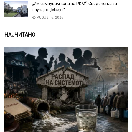
„Им симнувам капа на РКМ“: Сведочења за
случајот „Мазут“
AUGUST 6, 2026
НАЈЧИТАНО