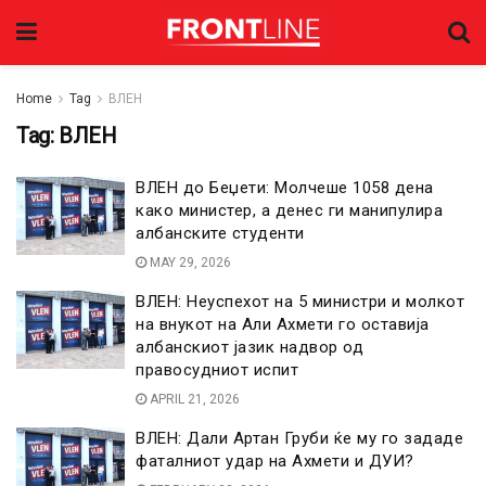
Home
Tag
ВЛЕН
Tag:
ВЛЕН
ВЛЕН до Беџети: Молчеше 1058 дена
како министер, а денес ги манипулира
албанските студенти
MAY 29, 2026
ВЛЕН: Неуспехот на 5 министри и молкот
на внукот на Али Ахмети го оставија
албанскиот јазик надвор од
правосудниот испит
APRIL 21, 2026
ВЛЕН: Дали Артан Груби ќе му го зададе
фаталниот удар на Ахмети и ДУИ?