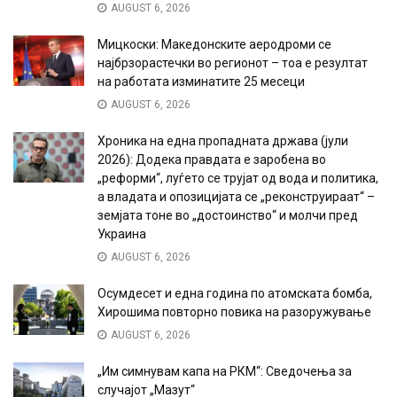
AUGUST 6, 2026
Мицкоски: Македонските аеродроми се
најбрзорастечки во регионот – тоа е резултат
на работата изминатите 25 месеци
AUGUST 6, 2026
Хроника на една пропадната држава (јули
2026): Додека правдата е заробена во
„реформи“, луѓето се трујат од вода и политика,
а владата и опозицијата се „реконструираат“ –
земјата тоне во „достоинство“ и молчи пред
Украина
AUGUST 6, 2026
Осумдесет и една година по атомската бомба,
Хирошима повторно повика на разоружување
AUGUST 6, 2026
„Им симнувам капа на РКМ“: Сведочења за
случајот „Мазут“