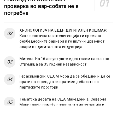
проверка во вар-собата не е
потребна
ХРОНОЛОГИЈА НА ЕДЕН ДИГИТАЛЕН КОШМАР:
Како вештачката интелигенција ги премина
безбедносните бариери и го вклучи црвениот
аларм во дигиталната индустрија
Митева: На 16 август уште еден голем настан во
Струмица за 35 години независност
Герасимовски: СДСМ мора да се обедини и да се
врати на терен, да ги вратиме дебатите во
партиските простори
Тематска дебата на СДА Македонија: Северна
Македонија помеѓу европската интеграција и
“Српскиот свет”