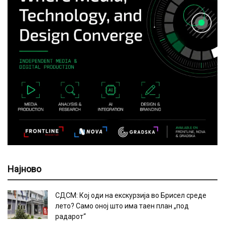
Најново
СДСМ: Кој оди на екскурзија во Брисел среде
лето? Само оној што има таен план „под
радарот“