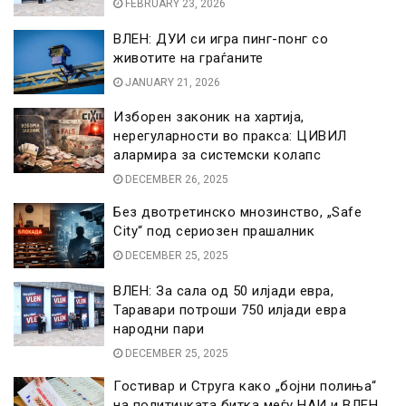
FEBRUARY 23, 2026
ВЛЕН: ДУИ си игра пинг-понг со
животите на граѓаните
JANUARY 21, 2026
Изборен законик на хартија,
нерегуларности во пракса: ЦИВИЛ
алармира за системски колапс
DECEMBER 26, 2025
Без двотретинско мнозинство, „Safe
City“ под сериозен прашалник
DECEMBER 25, 2025
ВЛЕН: За сала од 50 илјади евра,
Таравари потроши 750 илјади евра
народни пари
DECEMBER 25, 2025
Гостивар и Струга како „бојни полиња“
на политичката битка меѓу НАИ и ВЛЕН