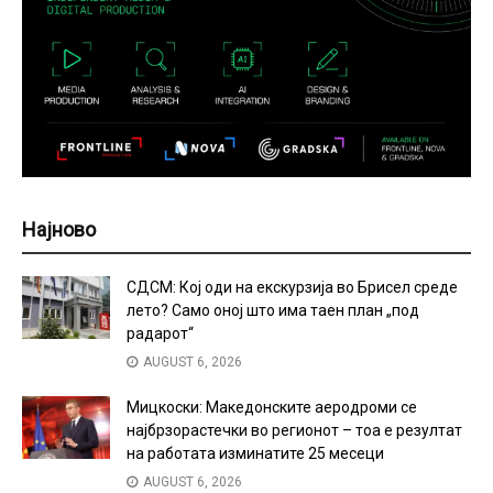
Најново
СДСМ: Кој оди на екскурзија во Брисел среде
лето? Само оној што има таен план „под
радарот“
AUGUST 6, 2026
Мицкоски: Македонските аеродроми се
најбрзорастечки во регионот – тоа е резултат
на работата изминатите 25 месеци
AUGUST 6, 2026