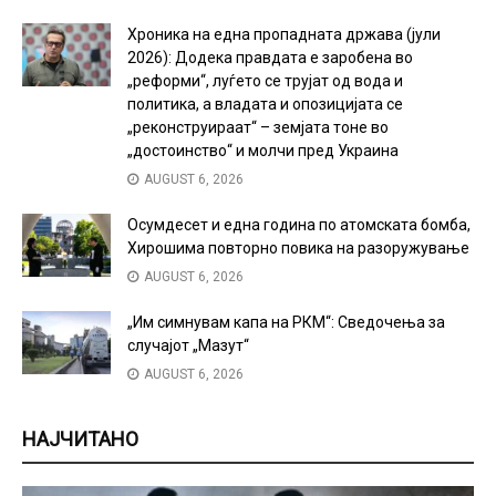
Хроника на една пропадната држава (јули
2026): Додека правдата е заробена во
„реформи“, луѓето се трујат од вода и
политика, а владата и опозицијата се
„реконструираат“ – земјата тоне во
„достоинство“ и молчи пред Украина
AUGUST 6, 2026
Осумдесет и една година по атомската бомба,
Хирошима повторно повика на разоружување
AUGUST 6, 2026
„Им симнувам капа на РКМ“: Сведочења за
случајот „Мазут“
AUGUST 6, 2026
НАЈЧИТАНО