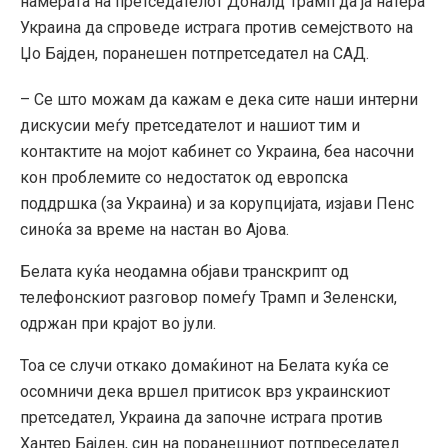
намерата на претседателот Доналд Трамп да ја натера
Украина да спроведе истрага против семејството на
Џо Бајден, поранешен потпретседател на САД.
– Се што можам да кажам е дека сите наши интерни
дискусии меѓу претседателот и нашиот тим и
контактите на мојот кабинет со Украина, беа насочни
кон проблемите со недостаток од европска
поддршка (за Украина) и за корупцијата, изјави Пенс
синоќа за време на настан во Ајова.
Белата куќа неодамна објави транскрипт од
телефонскиот разговор помеѓу Трамп и Зеленски,
одржан при крајот во јули.
Тоа се случи откако домаќинот на Белата куќа се
осомничи дека вршел притисок врз украинскиот
претседател, Украина да започне истрага против
Хантер Бајден, син на поранешниот потпреседател