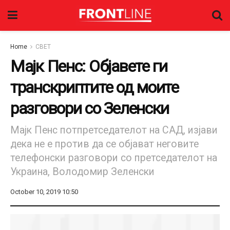
Home
СВЕТ
Мајк Пенс: Објавете ги
трaнскриптите од моите
разговори со Зеленски
Мајк Пенс потпретседателот на САД, изјави
дека не е против да се објават неговите
телефонски разговори со претседателот на
Украина, Володомир Зеленски
October 10, 2019 10:50