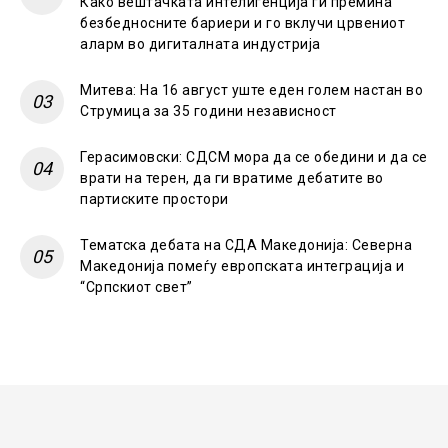
Како вештачката интелигенција ги премина
безбедносните бариери и го вклучи црвениот
аларм во дигиталната индустрија
Митева: На 16 август уште еден голем настан во
Струмица за 35 години независност
Герасимовски: СДСМ мора да се обедини и да се
врати на терен, да ги вратиме дебатите во
партиските простори
Тематска дебата на СДА Македонија: Северна
Македонија помеѓу европската интеграција и
“Српскиот свет”