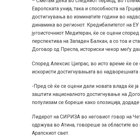
– Сметам дека во следниот период, во голем
Европската унија, така и способноста на Грциј
достигнувања во изминатите години во надв
динамика во регионот. Кредибилитетот на ЕУ 
југоисточниот Медитеран, ќе се оцени според 
перспектива на Западен Балкан, а со тоа и ст
Договор од Преспа, историски чекор меѓу дв
Според Алексис Ципрас, во исто време ќе се о
искористи достигнувањата во надворешната 
-Пред сѐ ќе се оцени дали новата влада ќе ј
заштити националното достигнување на Дого
популизам се бореше како опозиција, додаде
Лидерот на СИРИЗА во неговиот говор на Чет
одржува во Атина, говореше за областите во
Арапскиот свет.