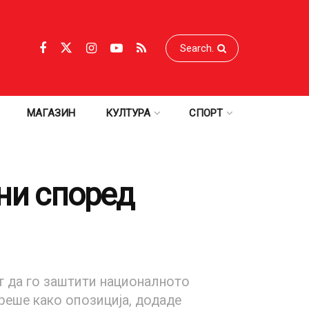
МАГАЗИН
КУЛТУРА
СПОРТ
ени според
ст да го заштити националното
реше како опозиција, додаде