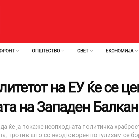
ФРОНТ
ОПШТЕСТВО
СВЕТ
ЕКОНОМИЈА
итетот на ЕУ ќе се ц
та на Западен Балкан
ада ќе ја покаже неопходната политичка храбро
а, против што со неодговорен популизам се бо