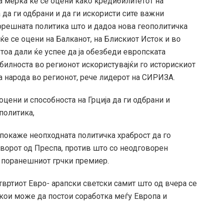
а мерка ќе се оцени како кредибилитетот на
а да ги одбрани и да ги искористи сите важни
орешната политика што и дадоа нова геополитичка
ќе се оцени на Балканот, на Блискиот Исток и во
тоа дали ќе успее да ја обезбеди европската
абилноста во регионот искористувајќи го историскиот
а народа во регионот, рече лидерот на СИРИЗА.
цени и способноста на Грција да ги одбрани и
политика,
а покаже неопходната политичка храброст да го
ворот од Преспа, против што со неодговорен
 поранешниот грчки премиер.
вртиот Евро- арапски светски самит што од вчера се
 кои може да постои соработка меѓу Европа и