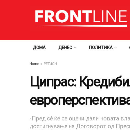
ДОМА
ДЕНЕС
ПОЛИТИКА
Home
РЕГИОН
Ципрас: Кредибил
европерспектива
-Пред сѐ ќе се оцени дали новата вл
достигнување на Договорот од Пресп