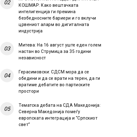
КОШМАР: Како вештачката
интелигенција ги премина
безбедносните бариери и го вклучи
црвениот аларм во дигиталната
индустрија
Митева: На 16 август уште еден голем
настан во Струмица за 35 години
независност
Герасимовски: СДСМ мора да се
обедини и да се врати на терен, да ги
вратиме дебатите во партиските
простори
Тематска дебата на СДА Македонија:
Северна Македонија помеѓу
европската интеграција и “Српскиот
свет”