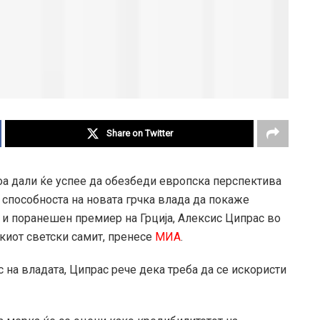
Share on Twitter
оа дали ќе успее да обезбеди европска перспектива
и способноста на новата грчка влада да покаже
 и поранешен премиер на Грција, Алексис Ципрас во
киот светски самит, пренесе
МИА
.
ос на владата, Ципрас рече дека треба да се искористи