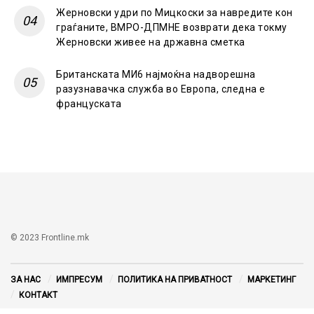
Жерновски удри по Мицкоски за навредите кон
граѓаните, ВМРО-ДПМНЕ возврати дека токму
Жерновски живее на државна сметка
Британската МИ6 најмоќна надворешна
разузнавачка служба во Европа, следна е
француската
© 2023 Frontline.mk
ЗА НАС
ИМПРЕСУМ
ПОЛИТИКА НА ПРИВАТНОСТ
МАРКЕТИНГ
КОНТАКТ