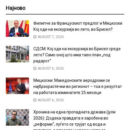
Најново
Филипче за Францускиот предлог и Мицкоски:
Кој оди на екскурзија во лето, во Брисел?
AUGUST 7, 2026
СДСМ: Кој оди на екскурзија во Брисел среде
лето? Само оној што има таен план „под
радарот“
AUGUST 6, 2026
Мицкоски: Македонските аеродроми се
најбрзорастечки во регионот – тоа е резултат
на работата изминатите 25 месеци
AUGUST 6, 2026
Хроника на една пропадната држава (јули
2026): Додека правдата е заробена во
„реформи“, луѓето се трујат од вода и