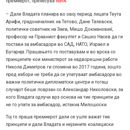
премиерот, пренесува
МИА
.
– Дали Владата планира во овој период лицата Теута
Арифи, градоначалник на Тетово, Дане Талевски,
политички советник на Заев, Мишо Докмановиќ,
професор на Правниот факултет и Сашко Насев да ги
постави за амбасадори во САД, НАТО, Израел и
Бугарија. Прашањето го поставувам и во врска со
принципите кои министерот за надворешни работи
Никола Димитров ги спомена во 2017 година, зошто
пред избори не треба да се упатуваат амбасадори во
важни политички дипломатски центри и тогаш
случајот беше поврзан со Александар Николовски, за
кого Владата одлучи врз основа на тие принципи да
не го упати за амбасадор, истакна Милошоски.
Тој го праша премиерот дали се уште важат тие
принципи и дали Владата и нејзините коалициски