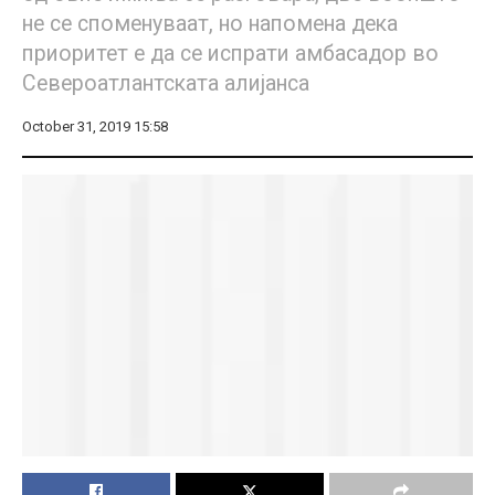
не се споменуваат, но напомена дека
приоритет е да се испрати амбасадор во
Североатлантската алијанса
October 31, 2019 15:58