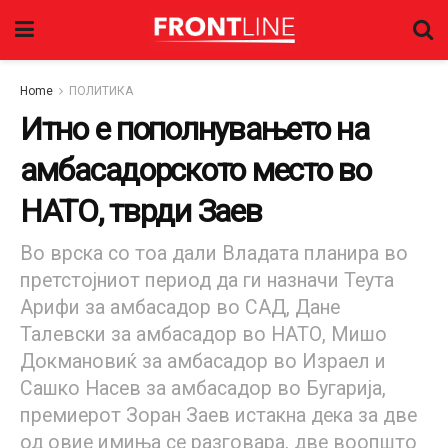
Home
ПОЛИТИКА
Итно е пополнувањето на
амбасадорското место во
НАТО, тврди Заев
Во врска со тоа дали Владата планира во
претстојниот период да ги назначи Теута
Арифи за амбасадор во САД, Дане
Талевски за амбасадор во НАТО, Мишо
Докмановиќ за амбасадор во Израел и
Сашко Насев за амбасадор во Бугарија,
премиерот Зоран Заев истакна дека за две
од овие имиња се разговара, две воопшто