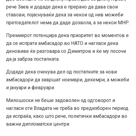
рече Заев и додаде дека е прерано да дава свои
ставови, појаснуваќи дека за некои од нив можеби
претседателот нема да даде дозвола, а за некои МНР.
Премиерот потенцира дека приоритет во моментов е
да се испрати амбасадор во НАТО и нагласи дека
деновиве ќе разговара со Димитров и ќе му посочи
да ја забрза постапката.
Додаде дека очекува дел од постапките за нови
амбасадори да завршат ноември, декемри, а можеби
и јануари и февруари.
Милошоски не беше задоволен од одговорот и
нагласи оти Владата не треба во предизборен период
да испраќа, како што рече, политички амбасадори во
важни дипломатски центри.