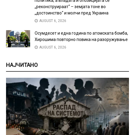
политика, а владата и опозицијата се
„реконструираат“ – земјата тоне во
„достоинство“ и молчи пред Украина
AUGUST 6, 2026
Осумдесет и една година по атомската бомба,
Хирошима повторно повика на разоружување
AUGUST 6, 2026
НАЈЧИТАНО