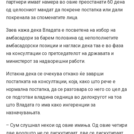
партнери имаат намера во овие преостанати 60 дена
од целосниот мандат да покрене постапка или дали
покренала за споменатите лица.
Заев кажа дека Владата е посветена на избор на
амбасадори за барем половина од непополнетите
амбасадорски позиции и нагласи дека таа е во фаза
на консултации со претседателот на државата и
министерот за надворешни работи.
Истакна дека се очекува откако ќе заврши
постапката на консултации, која, како што рече е
нормална постапка, да се разговара со него со цел да
се подготви владина седница во делокругот на тоа
што Владата го има како ингеренции за
назначувањата.
– Сум слушнал некои од овие имиња. Од овие четири
две воопшто не се дискутираат, две се дискутираат,