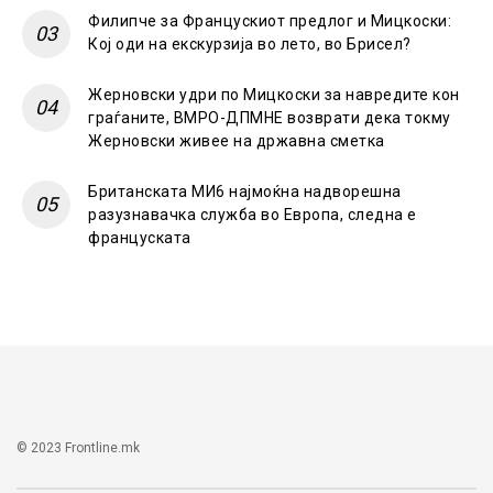
Филипче за Францускиот предлог и Мицкоски:
Кој оди на екскурзија во лето, во Брисел?
Жерновски удри по Мицкоски за навредите кон
граѓаните, ВМРО-ДПМНЕ возврати дека токму
Жерновски живее на државна сметка
Британската МИ6 најмоќна надворешна
разузнавачка служба во Европа, следна е
француската
© 2023 Frontline.mk