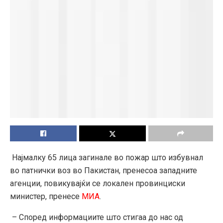
Најмалку 65 лица загинале во пожар што избувнал
во патнички воз во Пакистан, пренесоа западните
агенции, повикувајќи се локален провинциски
министер, пренесе
МИА
.
– Според информациите што стигаа до нас од