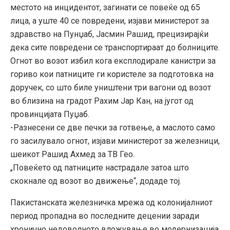
местото на инцидентот, загинати се повеќе од 65
лица, а уште 40 се повредени, изјави министерот за
здравство на Пунџаб, Јасмин Рашид, прецизирајќи
дека сите повредени се транспортираат до болниците.
Огнот во возот избил кога експлодирале канистри за
гориво кои патниците ги користеле за подготовка на
доручек, со што биле уништени три вагони од возот
во близина на градот Рахим Јар Кан, на југот од
провинцијата Пуџаб.
-Разнесени се две печки за готвење, а маслото само
го засилувало огнот, изјави министерот за железници,
шеикот Рашид Ахмед за ТВ Гео.
„Повеќето од патниците настрадале затоа што
скокнале од возот во движење“, додаде тој.
Пакистанската железничка мрежа од колонијалниот
период пропадна во последните децении заради
хронично недоволното вложување во модернизација