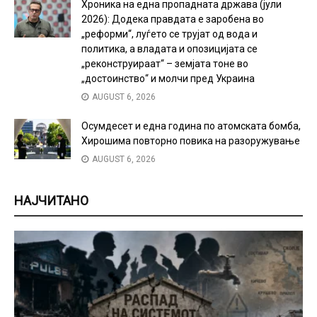
Хроника на една пропадната држава (јули
2026): Додека правдата е заробена во
„реформи“, луѓето се трујат од вода и
политика, а владата и опозицијата се
„реконструираат“ – земјата тоне во
„достоинство“ и молчи пред Украина
AUGUST 6, 2026
Осумдесет и една година по атомската бомба,
Хирошима повторно повика на разоружување
AUGUST 6, 2026
НАЈЧИТАНО