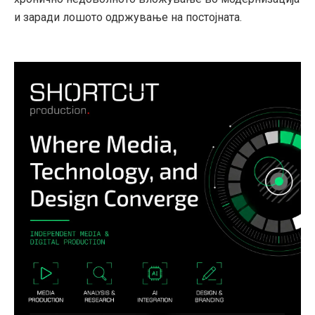
и заради лошото одржување на постојната.