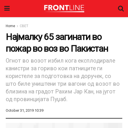
Home
СВЕТ
Најмалку 65 загинати во
пожар во воз во Пакистан
Огнот во возот избил кога експлодирале
канистри за гориво кои патниците ги
користеле за подготовка на доручек, со
што биле уништени три вагони од возот во
близина на градот Рахим Јар Кан, на југот
од провинцијата Пуџаб.
October 31, 2019 10:39