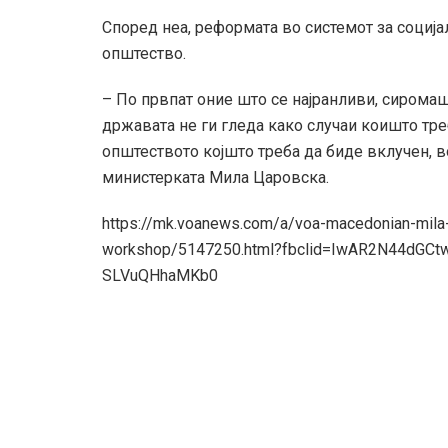
Според неа, реформата во системот за социј
општество.
– По првпат оние што се најранливи, сирома
државата не ги гледа како случаи коишто треб
општеството којшто треба да биде вклучен, в
министерката Мила Царовска.
https://mk.voanews.com/a/voa-macedonian-mila-
workshop/5147250.html?fbclid=IwAR2N44dGC
SLVuQHhaMKb0