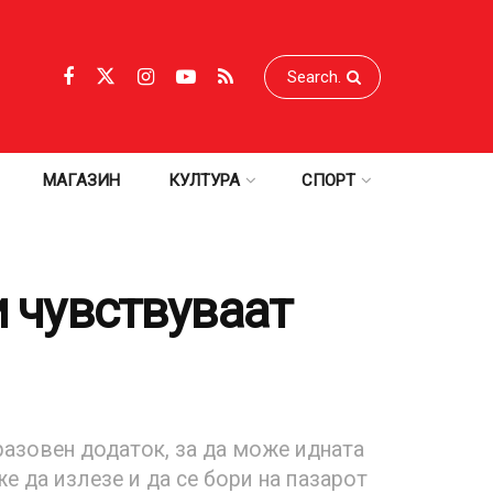
МАГАЗИН
КУЛТУРА
СПОРТ
и чувствуваат
азовен додаток, за да може идната
же да излезе и да се бори на пазарот