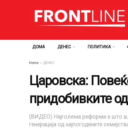
ДОМА
ДЕНЕС
ПОЛИТИКА
Home
ДЕНЕС
Царовска: Повеќе
придобивките од
(ВИДЕО) Најголема реформа е што вл
генерација од најпогодените семејств