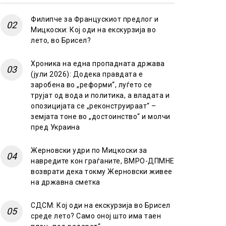
Филипче за Францускиот предлог и
Мицкоски: Кој оди на екскурзија во
лето, во Брисел?
Хроника на една пропадната држава
(јули 2026): Додека правдата е
заробена во „реформи“, луѓето се
трујат од вода и политика, а владата и
опозицијата се „реконструираат“ –
земјата тоне во „достоинство“ и молчи
пред Украина
Жерновски удри по Мицкоски за
навредите кон граѓаните, ВМРО-ДПМНЕ
возврати дека токму Жерновски живее
на државна сметка
СДСМ: Кој оди на екскурзија во Брисел
среде лето? Само оној што има таен