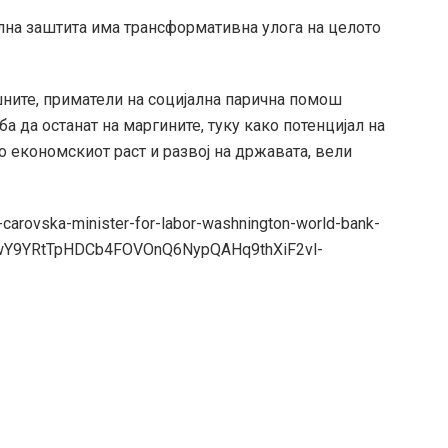
ална заштита има трансформативна улога на целото
шните, приматели на социјална парична помош
а да останат на маргините, туку како потенцијал на
о економскиот раст и развој на државата, вели
carovska-minister-for-labor-washnington-world-bank-
twY9YRtTpHDCb4FOVOnQ6NypQAHq9thXiF2vl-