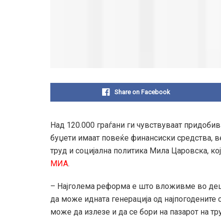
Share on Facebook
Над 120.000 граѓани ги чувствуваат придобив
буџети имаат повеќе финансиски средства, ве
труд и социјална политика Мила Царовска, кој
МИА
.
– Најголема реформа е што вложивме во деца
да може идната генерација од најпогодените с
може да излезе и да се бори на пазарот на тр