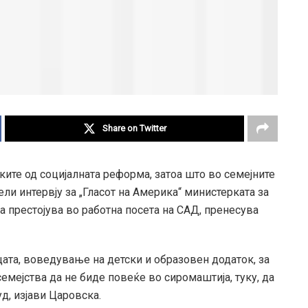
Share on Twitter
ките од социјалната реформа, затоа што во семејните
ли интервју за „Гласот на Америка“ министерката за
а престојува во работна посета на САД, пренесува
та, воведување на детски и образовен додаток, за
емејства да не биде повеќе во сиромаштија, туку, да
уд, изјави Царовска.