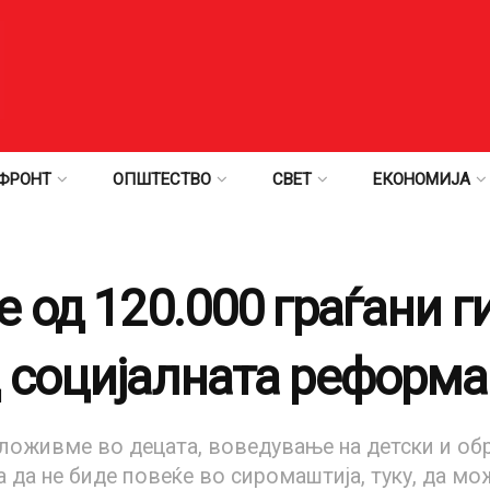
ФРОНТ
ОПШТЕСТВО
СВЕТ
ЕКОНОМИЈА
 од 120.000 граѓани г
 социјалната реформа
оживме во децата, воведување на детски и обр
а да не биде повеќе во сиромаштија, туку, да мо