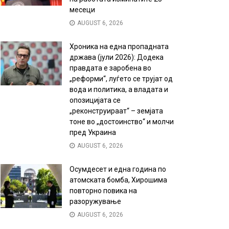
месеци
AUGUST 6, 2026
Хроника на една пропадната
држава (јули 2026): Додека
правдата е заробена во
„реформи“, луѓето се трујат од
вода и политика, а владата и
опозицијата се
„реконструираат“ – земјата
тоне во „достоинство“ и молчи
пред Украина
AUGUST 6, 2026
Осумдесет и една година по
атомската бомба, Хирошима
повторно повика на
разоружување
AUGUST 6, 2026