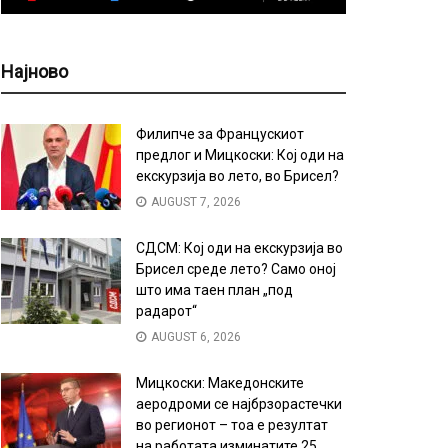
Најново
Филипче за Францускиот
предлог и Мицкоски: Кој оди на
екскурзија во лето, во Брисел?
AUGUST 7, 2026
СДСМ: Кој оди на екскурзија во
Брисел среде лето? Само оној
што има таен план „под
радарот“
AUGUST 6, 2026
Мицкоски: Македонските
аеродроми се најбрзорастечки
во регионот – тоа е резултат
на работата изминатите 25