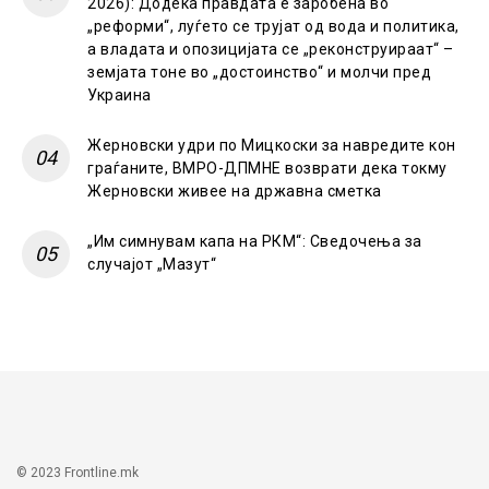
2026): Додека правдата е заробена во
„реформи“, луѓето се трујат од вода и политика,
а владата и опозицијата се „реконструираат“ –
земјата тоне во „достоинство“ и молчи пред
Украина
Жерновски удри по Мицкоски за навредите кон
граѓаните, ВМРО-ДПМНЕ возврати дека токму
Жерновски живее на државна сметка
„Им симнувам капа на РКМ“: Сведочења за
случајот „Мазут“
© 2023 Frontline.mk