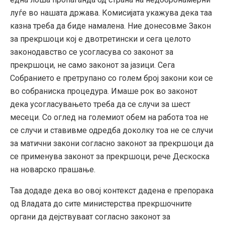
луѓе во нашата држава. Комисијата укажува дека таа
казна треба да биде намалена. Ние донесовме Закон
за прекршоци кој е двотретински и сега целото
законодавство се усогласува со законот за
прекршоци, не само законот за јазици. Сега
Собранието е претрупано со голем број закони кои се
во собраниска процедура. Имаше рок во законот
дека усогласувањето треба да се случи за шест
месеци. Со оглед на големиот обем на работа тоа не
се случи и ставивме одредба доколку тоа не се случи
за матични закони согласно законот за прекршоци да
се применува законот за прекршоци, рече Дескоска
на новарско прашање.
Таа додаде дека во овој контекст дадена е препорака
од Владата до сите министерства прекршочните
органи да дејствуваат согласно законот за