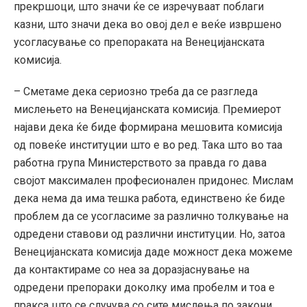
прекршоци, што значи ќе се изречуваат поблаги
казни, што значи дека во овој дел е веќе извршено
усогласување со препораката на Венецијанската
комисија.
– Сметаме дека сериозно треба да се разгледа
мислењето на Венецијанската комисија. Премиерот
најави дека ќе биде формирана мешовита комисија
од повеќе институции што е во ред. Така што во таа
работна група Министерството за правда го дава
својот максимален професионален придонес. Мислам
дека нема да има тешка работа, единствено ќе биде
проблем да се усогласиме за различно толкување на
одредени ставови од различни институции. Но, затоа
Венецијанската комисија даде можност дека можеме
да контактираме со неа за доразјаснување на
одредени препораки доколку има пробелм и тоа е
пракса што се случува со сите мислења по закони,