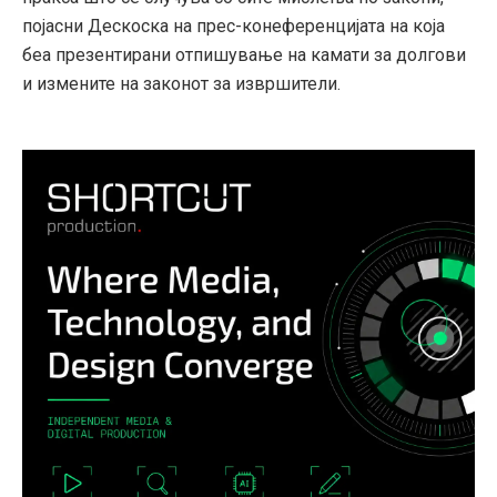
појасни Дескоска на прес-конеференцијата на која
беа презентирани отпишување на камати за долгови
и измените на законот за извршители.