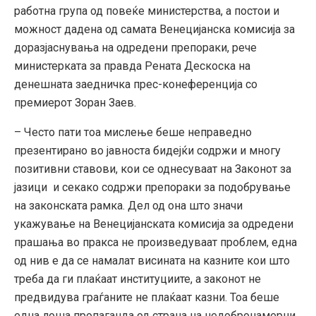
работна група од повеќе министерства, а постои и
можност дадена од самата Венецијанска комисија за
доразјаснувања на одредени препораки, рече
министерката за правда Рената Дескоска на
денешната заедничка прес-конеференција со
премиерот Зоран Заев.
– Често пати тоа мислење беше неправедно
презентирано во јавноста бидејќи содржи и многу
позитивни ставови, кои се однесуваат на Законот за
јазици и секако содржи препораки за подобрување
на законската рамка. Дел од она што значи
укажување на Венецијанската комисија за одредени
прашања во пракса не произведуваат проблем, една
од нив е да се намалат висината на казните кои што
треба да ги плаќаат институциите, а законот не
предвидува граѓаните не плаќаат казни. Тоа беше
една лоша пропаганда од страна на недобронамерни