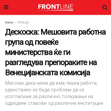
Home
ПРАВДА
Дескоска: Мешовита работна
група од повеќе
министерства ќе ги
разгледува препораките на
Венецијанската комисија
Мислам дека нема да има тешка работа,
единствено ќе биде проблем да се
усогласиме за различно толкување на
одредени ставови од различни институции