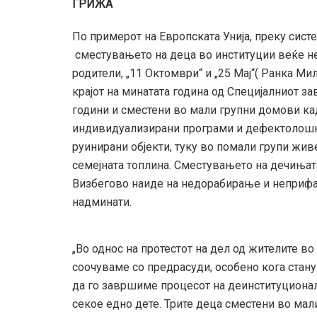
ГРИЖА
По примерот на Европската Унија, преку сис
сместувањето на деца во институции веќе не
родители, „11 Октомври“ и „25 Мај“( Ранка М
крајот на минатата година од Специјалниот за
години и сместени во мали групни домови кад
индивидуализирани програми и дефектолошки 
руинирани објекти, туку во помали групи жив
семејната топлина. Сместувањето на дечињат
Визбегово наиде на недорабирање и неприфа
надминати.
„Во однос на протестот на дел од жителите во
соочуваме со предрасуди, особено кога стан
да го завршиме процесот на деинституционал
секое едно дете. Трите деца сместени во мал