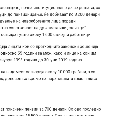
течајците, почна институционално да се решава, со
ајци до пензионирање, ќе добиваат по 8.200 денари
едување на невработените лица поради
нтна сопственост на државата или „стечајци“
стварат уште околу 1.600 стечајни работници.
ија лицата кои со претходните законски решенија
 односно 55 години за маж, како и лица на кои им
ануари 1993 година до 30 јуни 2019 година.
а надомест остварија околу 10.000 граѓани, а со
пак, донесен во време на поранешната власт такво
јат покачени пензии за 700 денари. Со ова последно
 ќе изнесува 15.500 денари. Покачувањето, рече