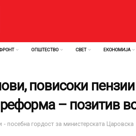
ФРОНТ
ОПШТЕСТВО
СВЕТ
ЕКОНОМИЈА
ови, повисоки пензи
 реформа – позитив в
 - посебна гордост за министерската Царовска