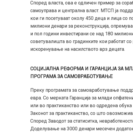
Според власта, ова е одличен пример за сора
самоуправа и централна власт. МТСП ја подд
кои ги посетуваат околу 450 деца и лица со п
милиони денари за реконструкција, опремува
и пол години инвестирани се над 180 милиони
советувалишта во градинките кои работат со 
искоренување на насилството врз децата.
СОЦИЈАЛНА
РЕФОРМА И
ГАРАНЦИЈА
ЗА МЛ
ПРОГРАМА ЗА САМОВРАБОТУВАЊЕ
Преку програмата за самовработување поддрж
евра. Со мерката Гаранција за млади опфатени
или во практиканство или во одредена обука
Законот за практиканство, со што овозможив
Според Заводот за статиситка, невработеност
Доделување на 3000 денари месечен додаток 