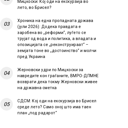
Мицкоски: Кој оди на екскурзија во
лето, во Брисел?
Хроника на една пропадната држава
(јули 2026): Додека правдата е
заробена во „реформи“, луѓето се
трујат од вода и политика, а владата и
опозицијата се „реконструираат“ –
земјата тоне во „достоинство“ и молчи
пред Украина
Жерновски удри по Мицкоски за
навредите кон граѓаните, ВМРО-ДПМНЕ
возврати дека токму Жерновски живее
на државна сметка
СДСМ: Кој оди на екскурзија во Брисел
среде лето? Само оној што има таен
план „под радарот“