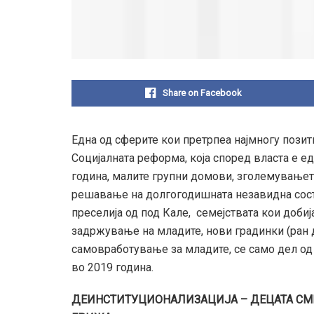
Share on Facebook
Eдна од сферите кои претрпеа најмногу позит
Социјалната реформа, која според власта е 
година, малите групни домови, зголемувањет
решавање на долгогодишната незавидна состој
преселија од под Кале, семејствата кои доби
задржување на младите, нови градинки (ран д
самовработување за младите, се само дел од
во 2019 година.
ДЕИНСТИТУЦИОНАЛИЗАЦИЈА – ДЕЦАТА СМ