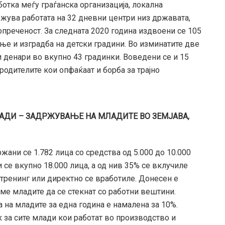
ботка меѓу граѓанска организација, локална
ржува работата на 32 дневни центри низ државата,
опреченост. За следната 2020 година издвоени се 105
ње и изградба на детски градини. Во изминатите две
 денари во вкупно 43 градинки. Воведени се и 15
родителите кои опфаќаат и борба за трајно
АДИ – ЗАДРЖУВАЊЕ НА МЛАДИТЕ ВО ЗЕМЈАВА,
ани се 1.782 лица со средства од 5.000 до 10.000
 се вкупно 18.000 лица, а од нив 35% се вклучиле
 тренинг или директно се вработиле. Донесен е
ме младите да се стекнат со работни вештини.
а на младите за една година е намалена за 10%.
за сите млади кои работат во производство и