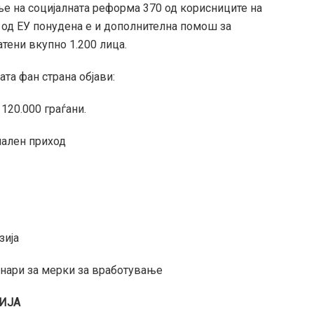
е на социјалната реформа 370 од корисниците на
 од ЕУ понудена е и дополнителна помош за
атени вкупно 1.200 лица.
та фан страна објави:
120.000 граѓани.
мален приход
зија
енари за мерки за вработување
ЗИЈА