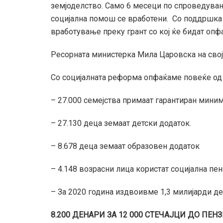
земјоделство. Само 6 месеци по спроведувањ
социјална помош се вработени. Со поддршка
вработување преку грант со кој ќе бидат опф
Ресорната министерка Мила Царовска на своја
Со социјалната реформа опфаќаме повеќе од 
– 27.000 семејства примаат гарантиран мини
– 27.130 деца земаат детски додаток.
– 8.678 деца земаат образовен додаток
– 4.148 возрасни лица користат социјална пен
– За 2020 година издвоивме 1,3 милијарди д
8.200 ДЕНАРИ ЗА 12 000 СТЕЧАЈЦИ ДО ПЕН