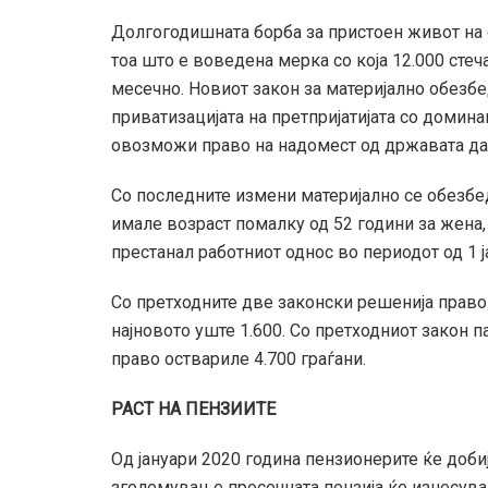
Долгогодишната борба за пристоен живот на с
тоа што е воведена мерка со која 12.000 стеч
месечно. Новиот закон за материјално обезб
приватизацијата на претпријатијата со домина
овозможи право на надомест од државата да о
Со последните измени материјално се обезбед
имале возраст помалку од 52 години за жена,
престанал работниот однос во периодот од 1 ј
Со претходните две законски решенија право н
најновото уште 1.600. Со претходниот закон 
право оствариле 4.700 граѓани.
РАСТ
НА ПЕНЗИИТЕ
Од јануари 2020 година пензионерите ќе доби
зголемување просечната пензија ќе изнесува