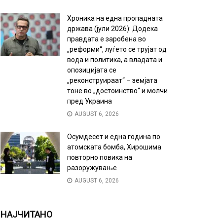
Хроника на една пропадната
држава (јули 2026): Додека
правдата е заробена во
„реформи“, луѓето се трујат од
вода и политика, а владата и
опозицијата се
„реконструираат“ – земјата
тоне во „достоинство“ и молчи
пред Украина
AUGUST 6, 2026
Осумдесет и една година по
атомската бомба, Хирошима
повторно повика на
разоружување
AUGUST 6, 2026
НАЈЧИТАНО