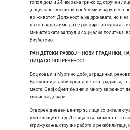
топол дом и 24 часовна грижа од стручни лиц
„социјално-воспитни проблеми и нарушено по
во животот. Должност е на државата, но и на 
да ги поддржиме да се развијат во идни актив
министерката за труд и социјална политика, в
Визбегово.
РАН ДЕТСКИ РАЗВОЈ – НОВИ ГРАДИНКИ, Н
ЛИЦА СО ПОПРЕЧЕНОСТ
Брајковци и Муртино добија градинки, ренови
Брајковци ја доби првата детска градинка, ко
места. Овој објект ќе значи многу за раниот д
милиони денари.
Отворен дневен центар за лица со интелекту
има капацитет од 20 лица а во моментот го 
згрижување, стручна работа и рехабилитација.