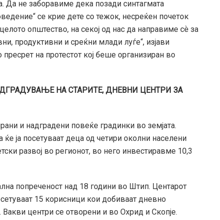
а. Да не заборавиме дека позади синтагмата
ведение“ се крие дете со тежок, несреќен почеток
целото општество, на секој од нас да направиме сѐ за
ни, продуктивни и среќни млади луѓе“, изјави
о пресрет на протестот кој беше организиран во
АДГРАДУВАЊЕ НА СТАРИТЕ, ДНЕВНИ ЦЕНТРИ ЗА
рани и надградени повеќе градинки во земјата.
ја ќе ја посетуваат деца од четири околни населени
етски развој во регионот, во него инвестиравме 10,3
ална попреченост над 18 години во Штип. Центарот
посетуваат 15 корисници кои добиваат дневно
 Вакви центри се отворени и во Охрид и Скопје.