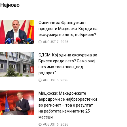
Најново
Филипче за Францускиот
предлог и Мицкоски: Кој оди на
екскурзија во лето, во Брисел?
AUGUST 7, 2026
СДСМ: Кој оди на екскурзија во
Брисел среде лето? Само оној
што има таен план „под
радарот“
AUGUST 6, 2026
Мицкоски: Македонските
аеродроми се најбрзорастечки
во регионот – тоа е резултат
на работата изминатите 25
месеци
AUGUST 6, 2026