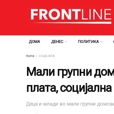
ДОМА
ДЕНЕС
ПОЛИТИКА
Home
СОЦИЈАЛА
Mали групни дом
плата, социјална
Деца и млади во мали групни домови