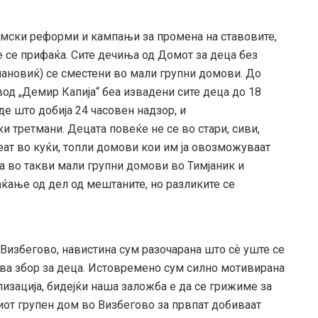
темски реформи и кампањи за промена на ставовите,
 се прифаќа. Сите дечиња од Домот за деца без
илановиќ) се сместени во мали групни домови. До
вод „Демир Капија“ беа извадени сите деца до 18
е што добија 24 часовен надзор, и
третмани. Децата повеќе не се во стари, сиви,
еат во куќи, топли домови кои им ја овозможуваат
а во такви мали групни домови во Тимјаник и
ќање од дел од мештаните, но разликите се
 Визбегово, навистина сум разочарана што сѐ уште се
ува збор за деца. Истовремено сум силно мотивирана
изација, бидејќи наша заложба е да се грижиме за
иот групен дом во Визбегово за првпат добиваат