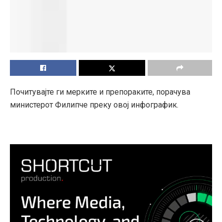
Почитувајте ги мерките и препораките, порачува
министерот Филипче преку овој инфографик.