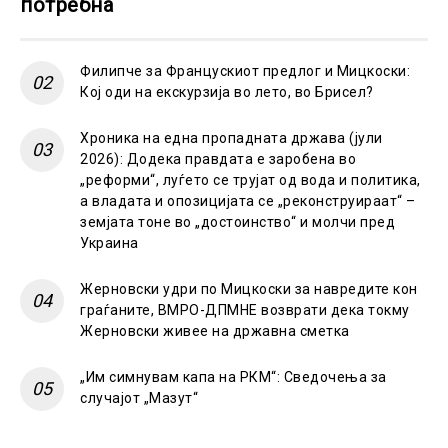
потребна
Филипче за Францускиот предлог и Мицкоски:
Кој оди на екскурзија во лето, во Брисел?
Хроника на една пропадната држава (јули
2026): Додека правдата е заробена во
„реформи“, луѓето се трујат од вода и политика,
а владата и опозицијата се „реконструираат“ –
земјата тоне во „достоинство“ и молчи пред
Украина
Жерновски удри по Мицкоски за навредите кон
граѓаните, ВМРО-ДПМНЕ возврати дека токму
Жерновски живее на државна сметка
„Им симнувам капа на РКМ“: Сведочења за
случајот „Мазут“