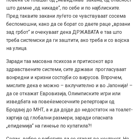
што демне „од никаде“, по себе и по најблиските.
Пред таквите закани луѓето се чувствуваат сосема
беспомошни, како да се борат со двете раце „врзани
зад грбот“ и очекуваат дека ДРЖАВАТА е таа што
треба системски да ги заштити, ако треба и со војска
на улица.
Заради таа масовна психоза и притисокот врз
здравствените системи, сите држави прогласуваат
вонредни и кризни состојби со вирусов. Впрочем,
мислите дека е можно – вклучително и во Јапонија! –
да се откажат Евровизија, Олимписките игри или
изведбата на повеќемесечните репертоари од
Бродвеј до МНТ, а и да дојде до недостаток на тоалет-
хартија од глобални размери, заради опасната
„епидемија“ на гинење по купатила?!
Сепак, добро е работите да се стават во контекст. Не