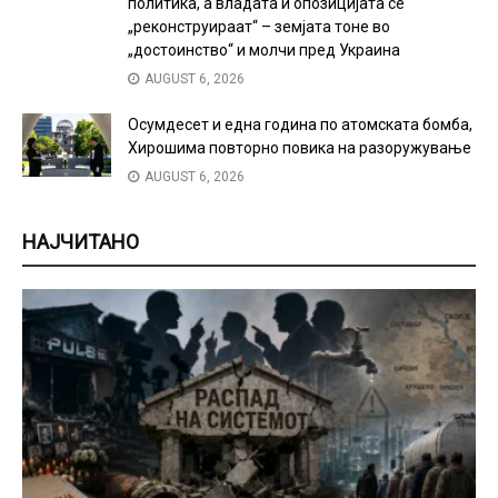
политика, а владата и опозицијата се
„реконструираат“ – земјата тоне во
„достоинство“ и молчи пред Украина
AUGUST 6, 2026
Осумдесет и една година по атомската бомба,
Хирошима повторно повика на разоружување
AUGUST 6, 2026
НАЈЧИТАНО