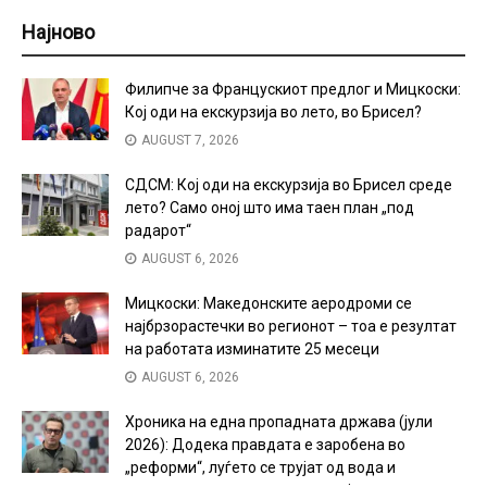
Најново
Филипче за Францускиот предлог и Мицкоски:
Кој оди на екскурзија во лето, во Брисел?
AUGUST 7, 2026
СДСМ: Кој оди на екскурзија во Брисел среде
лето? Само оној што има таен план „под
радарот“
AUGUST 6, 2026
Мицкоски: Македонските аеродроми се
најбрзорастечки во регионот – тоа е резултат
на работата изминатите 25 месеци
AUGUST 6, 2026
Хроника на една пропадната држава (јули
2026): Додека правдата е заробена во
„реформи“, луѓето се трујат од вода и