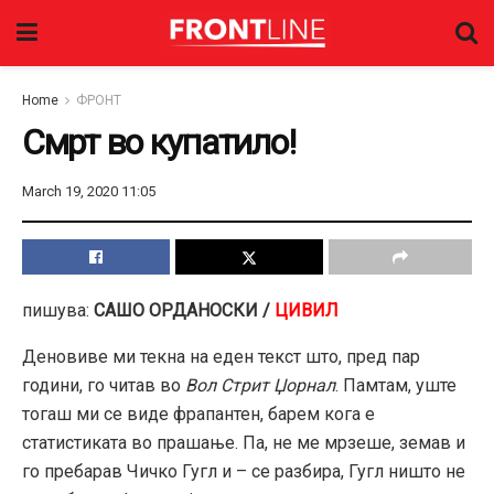
Home
ФРОНТ
Смрт во купатило!
March 19, 2020 11:05
пишува:
САШО ОРДАНОСКИ /
ЦИВИЛ
Деновиве ми текна на еден текст што, пред пар
години, го читав во
Вол Стрит Џорнал
. Памтам, уште
тогаш ми се виде фрапантен, барем кога е
статистиката во прашање. Па, не ме мрзеше, земав и
го пребарав Чичко Гугл и – се разбира, Гугл ништо не