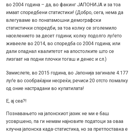
во 2004 година – да, во факинг ЈАПОНИЈА и за тоа
имаат споредбени статистики! (Добро, сега, нема да
влегуваме во понатамошни демографски
статистички споредби, за тоа колку се зголемило
населението за десет години; колку подолго луѓето
живееле во 2014, во споредба со 2004 година; или
дали опаднал квалитетот на апостолките што се
лизгаат на подни плочки тогаш и денес и сл.)
Замислете, во 2015 година, во Јапонија загинале 4.177
луѓе во сообраќајни несреќи, речиси 20 отсто помалку
од оние настрадани во купатилата!
Е, ај сеа?!
Познавањето на јапонскиот јазик не ми е баш
усовршено, па ги немам најновите податоци за оваа
клучна јапонска када-статистика, но за претпоставка е