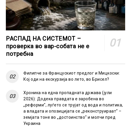
РАСПАД НА СИСТЕМОТ –
проверка во вар-собата не е
потребна
Филипче за Францускиот предлог и Мицкоски:
Кој оди на екскурзија во лето, во Брисел?
Хроника на една пропадната држава (јули
2026): Додека правдата е заробена во
„реформи“, луѓето се трујат од вода и политика,
а владата и опозицијата се „реконструираат“ –
земјата тоне во „достоинство“ и молчи пред
Украина