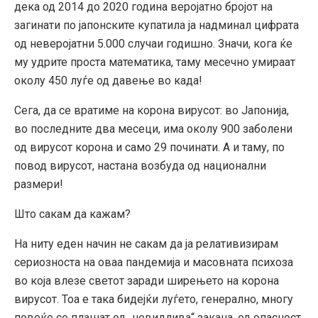
дека од 2014 до 2020 година веројатно бројот на
загинати по јапонските купатила ја надминал цифрата
од неверојатни 5.000 случаи годишно. Значи, кога ќе
му удрите проста математика, таму месечно умираат
околу 450 луѓе од давење во када!
Сега, да се вратиме на корона вирусот: во Јапонија,
во последните два месеци, има околу 900 заболени
од вирусот корона и само 29 починати. А и таму, по
повод вирусот, настана возбуда од национални
размери!
Што сакам да кажам?
На ниту еден начин не сакам да ја релативизирам
сериозноста на оваа пандемија и масовната психоза
во која влезе светот заради ширењето на корона
вирусот. Тоа е така бидејќи луѓето, генерално, многу
повеќе се плашат од „невидлива“ закана, од опасност