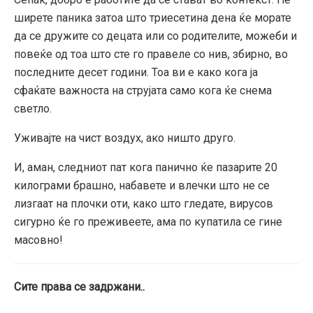
ширете паника затоа што триесетина дена ќе морате
да се дружите со децата или со родителите, можеби и
повеќе од тоа што сте го правеле со нив, збирно, во
последните десет години. Тоа ви е како кога ја
сфаќате важноста на струјата само кога ќе снема
светло.
Уживајте на чист воздух, ако ништо друго.
И, аман, следниот пат кога панично ќе пазарите 20
килограми брашно, набавете и влечки што не се
лизгаат на плочки оти, како што гледате, вирусов
сигурно ќе го преживеете, ама по купатила се гине
масовно!
Сите права се задржани..