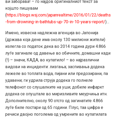
ви заборава! – го најдов оригиналниот текст за
којшто пишувам
(
https://blogs.wsj.com/japanrealtime/2016/01/22/deaths
-from-drowning-in-bathtubs-up-70-in-10-years-report/
)…
Имено, извесна надлежна агенција во Јапонија
(држава која дене има околу 130 милиони жители)
излегла со податок дека во 2014 година дури 4.866
луѓе загинале од давење во обичните, домашни кади
(!) – значи, КАДА, во купатило! – во најразлични
видови на инциденти: лизгања; заспивања додека
лежеле во топлата вода, пијани или предозирани, па
удавени; ги удрила струја додека го полнеле
телефонот со слушалките на уши; добиле инфаркт
додека се опуштале во миризливите меурчиња итн.
Дополнително, околу 90 отсто од загинатите 4.866
луѓе биле постари од 65 години. Плус, таа цифра е
речиси двојно поголема од умрените во купатилата