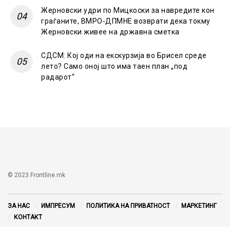
Жерновски удри по Мицкоски за навредите кон
граѓаните, ВМРО-ДПМНЕ возврати дека токму
Жерновски живее на државна сметка
СДСМ: Кој оди на екскурзија во Брисел среде
лето? Само оној што има таен план „под
радарот“
© 2023 Frontline.mk
ЗА НАС
ИМПРЕСУМ
ПОЛИТИКА НА ПРИВАТНОСТ
МАРКЕТИНГ
КОНТАКТ