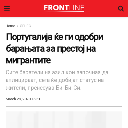
Home
ДЕНЕС
Португалија ќе ги одобри
барањата за престој на
мигрантите
Сите баратели на азил кои започнаа да
аплицираат, сега ќе добијат статус на
жители, пренесува Би-Би-Си.
March 29, 2020 16:51