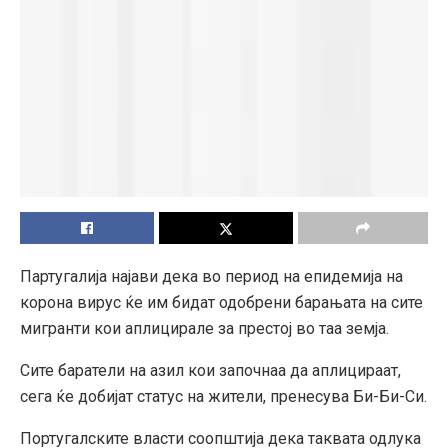
Партугалија најави дека во период на епидемија на
корона вирус ќе им бидат одобрени барањата на сите
мигранти кои аплицирале за престој во таа земја.
Сите баратели на азил кои започнаа да аплицираат,
сега ќе добијат статус на жители, пренесува Би-Би-Си.
Португалските власти соопштија дека таквата одлука