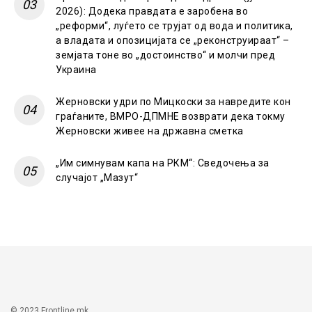
2026): Додека правдата е заробена во
„реформи“, луѓето се трујат од вода и политика,
а владата и опозицијата се „реконструираат“ –
земјата тоне во „достоинство“ и молчи пред
Украина
Жерновски удри по Мицкоски за навредите кон
граѓаните, ВМРО-ДПМНЕ возврати дека токму
Жерновски живее на државна сметка
„Им симнувам капа на РКМ“: Сведочења за
случајот „Мазут“
© 2023 Frontline.mk