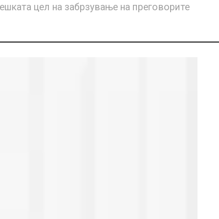
тешката цел на забрзување на преговорите