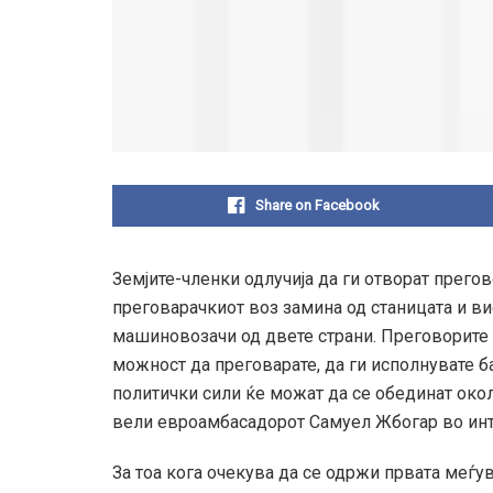
Share on Facebook
Земјите-членки одлучија да ги отворат прего
преговарачкиот воз замина од станицата и вие
машиновозачи од двете страни. Преговорите 
можност да преговарате, да ги исполнувате б
политички сили ќе можат да се обединат око
вели евроамбасадорот Самуел Жбогар во инт
За тоа кога очекува да се одржи првата меѓу