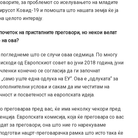
говорите, за проблемот со иселувањето на младите
 вирусот Ковид-19 и помошта што нашата земја ќе ја
а целото интервју.
почеток на пристапните преговори, но некои велат
 на ова?
а погледнеме што се случи оваа седмица. По многу
исходи од Европскиот совет во јуни 2018 година, јуни
членки конечно се согласија да ги започнат
„само уште една одлука на ЕУ“. Ова е „одлуката“ за
дополнителни услови и сакам да им честитам на
чност и посветеност на европската идеја.
то преговараа пред вас, ќе има неколку чекори пред
ија. Европската комисија, која ќе преговара со вас
ндат за преговори, она што ние го нарекуваме
подготви нацрт-преговарачка рамка што исто така ќе