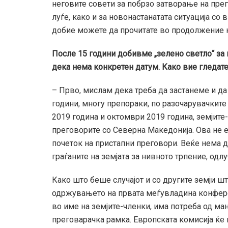
неговите совети за побрзо затворање на пре
луѓе, како и за новонастанатата ситуација со
добие можете да прочитате во продолжение н
После 15 години добивме „зелено светло“ за 
дека нема конкретен датум. Како вие гледате
– Прво, мислам дека треба да застанеме и д
години, многу препораки, по разочарувачките 
2019 година и октомври 2019 година, земјите-
преговорите со Северна Македонија. Ова не е 
почеток на пристапни преговори. Веќе нема 
граѓаните на земјата за нивното трпение, одлу
Како што беше случајот и со другите земји ш
одржувањето на првата меѓувладина конференц
во име на земјите-членки, има потреба од ма
преговарачка рамка. Европската комисија ќе 