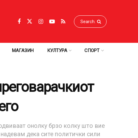
МАГАЗИН
КУЛТУРА
СПОРТ
преговарачкиот
его
 одвиваат онолку брзо колку што вие
е надевам дека сите политички сили