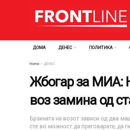
ДОМА
ДЕНЕС
ПОЛИТИКА
Home
ДЕНЕС
Жбогар за МИА: 
воз замина од ст
Брзината на возот зависи од два ма
сте во можност да преговарате, да г