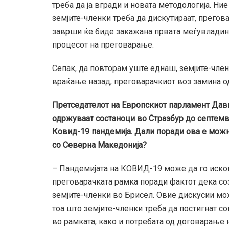
треба да ја вгради и новата методологија. Ни
земјите-членки треба да дискутираат, прегова
заврши ќе биде закажана првата меѓувладина
процесот на преговарање.
Сепак, да повторам уште еднаш, земјите-член
враќање назад, преговарачкиот воз замина од 
Претседателот на Европскиот парламент Дави
одржуваат состаноци во Стразбур до септемвр
Ковид-19 пандемија. Дали поради ова е мож
со Северна Македонија?
– Пандемијата на КОВИД-19 може да го иско
преговарачката рамка поради фактот дека со
земјите-членки во Брисел. Овие дискусии мож
тоа што земјите-членки треба да постигнат с
во рамката, како и потребата од договарање 