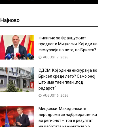
Најново
Филипче за Францускиот
предлог и Мицкоски: Кој оди на
екскурзија во лето, во Брисел?
AUGUST 7, 2026
СДСМ: Кој оди на екскурзија во
Брисел среде лето? Само оној
што има таен план „под
радарот“
AUGUST 6, 2026
Мицкоски: Македонските
аеродроми се најбрзорастечки
во регионот – тоа е резултат
на работата изминатите 25