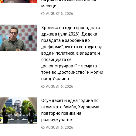
месеци
AUGUST 6, 2026
Хроника на една пропадната
држава (јули 2026): Додека
правдата е заробена во
„реформи“, луѓето се трујат од
вода и политика, а владата и
опозицијата се
„реконструираат“ – земјата
тоне во „достоинство“ и молчи
пред Украина
AUGUST 6, 2026
Осумдесет и една година по
атомската бомба, Хирошима
повторно повика на
разоружување
AUGUST 6, 2026