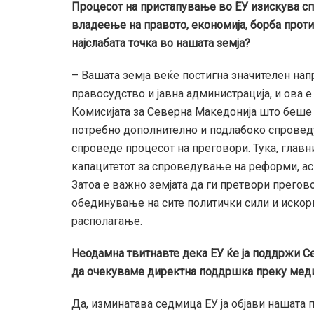
Процесот на пристапување во ЕУ изискува с
владеење на правото, економија, борба проти
најслабата точка во нашата земја?
– Вашата земја веќе постигна значителен на
правосудство и јавна администрација, и ова 
Комисијата за Северна Македонија што беше о
потребно дополнително и подлабоко спровед
спроведе процесот на преговори. Тука, главни
капацитетот за спроведување на реформи, асп
Затоа е важно земјата да ги претвори прегов
обединување на сите политички сили и искор
располагање.
Неодамна твитнавте дека ЕУ ќе ја поддржи С
да очекуваме директна поддршка преку мед
Да, изминатава седмица ЕУ ја објави нашата