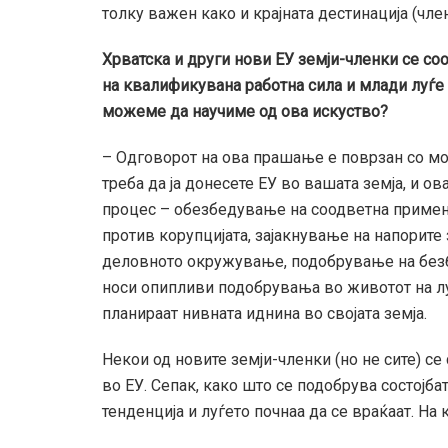
толку важен како и крајната дестинација (чле
Хрватска и други нови ЕУ земји-членки се со
на квалификувана работна сила и млади луѓе 
можеме да научиме од ова искуство?
– Одговорот на ова прашање е поврзан со мој
треба да ја донесете ЕУ во вашата земја, и о
процес – обезбедување на соодветна примен
против корупцијата, зајакнување на напорите
деловното окружување, подобрување на безбе
носи опипливи подобрувања во животот на луѓ
планираат нивната иднина во својата земја.
Некои од новите земји-членки (но не сите) се 
во ЕУ. Сепак, како што се подобрува состојба
тенденција и луѓето почнаа да се враќаат. На 