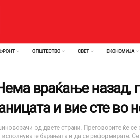
ФРОНТ
ОПШТЕСТВО
СВЕТ
ЕКОНОМИЈА
Нема враќање назад, 
аницата и вие сте во н
шиновозачи од двете страни. Преговорите ќе се
и исполнувате барањата и да се реформирате. С