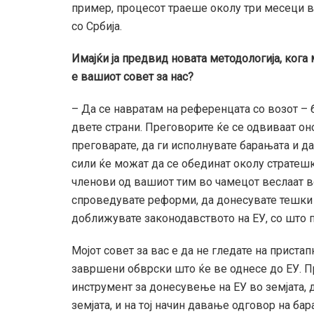
пример, процесот траеше околу три месеци во 
со Србија.
Имајќи ја предвид новата методологија, ког
е вашиот совет за нас?
– Да се навратам на референцата со возот –
двете страни. Преговорите ќе се одвиваат он
преговарате, да ги исполнувате барањата и д
сили ќе можат да се обединат околу стратешк
членови од вашиот тим во чамецот веслаат во
спроведувате реформи, да донесувате тешки 
доближувате законодавството на ЕУ, со што п
Мојот совет за вас е да не гледате на прист
завршени обврски што ќе ве однесе до ЕУ. П
инструмент за донесувење на ЕУ во земјата,
земјата, и на тој начин давање одговор на бар