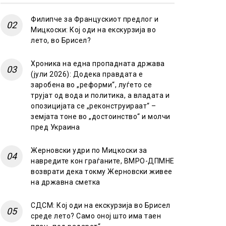
Филипче за Францускиот предлог и
Мицкоски: Кој оди на екскурзија во
лето, во Брисел?
Хроника на една пропадната држава
(јули 2026): Додека правдата е
заробена во „реформи“, луѓето се
трујат од вода и политика, а владата и
опозицијата се „реконструираат“ –
земјата тоне во „достоинство“ и молчи
пред Украина
Жерновски удри по Мицкоски за
навредите кон граѓаните, ВМРО-ДПМНЕ
возврати дека токму Жерновски живее
на државна сметка
СДСМ: Кој оди на екскурзија во Брисел
среде лето? Само оној што има таен