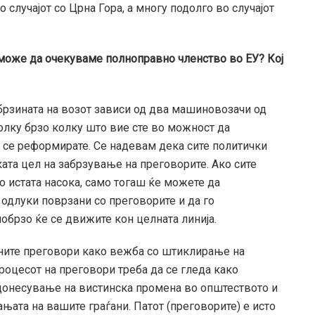
случајот со Црна Гора, а многу подолго во случајот
а може да очекуваме полноправно членство во ЕУ? Кој
 брзината на возот зависи од два машиновозачи од
олку брзо колку што вие сте во можност да
а се реформирате. Се надевам дека сите политички
ата цел на забрзување на преговорите. Ако сите
 истата насока, само тогаш ќе можете да
одлуки поврзани со преговорите и да го
обрзо ќе се движите кон целната линија.
апните преговори како вежба со штиклирање на
роцесот на преговори треба да се гледа како
 донесување на вистинска промена во општеството и
ањата на вашите граѓани. Патот (преговорите) е исто