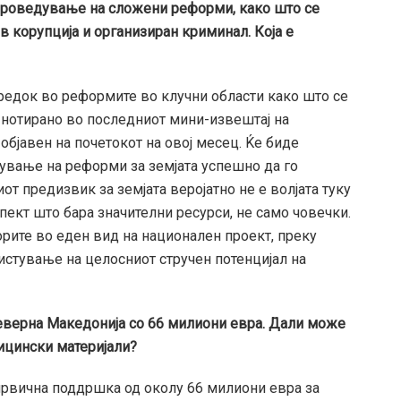
проведување на сложени реформи, како што се
в корупција и организиран криминал. Која е
предок во реформите во клучни области како што се
е нотирано во последниот мини-извештај на
бјавен на почетокот на овој месец. Ќе биде
ување на реформи за земјата успешно да го
от предизвик за земјата веројатно не е волјата туку
ект што бара значителни ресурси, не само човечки.
орите во еден вид на национален проект, преку
истување на целосниот стручен потенцијал на
еверна Македонија со 66 милиони евра. Дали може
ицински материјали?
 првична поддршка од околу 66 милиони евра за