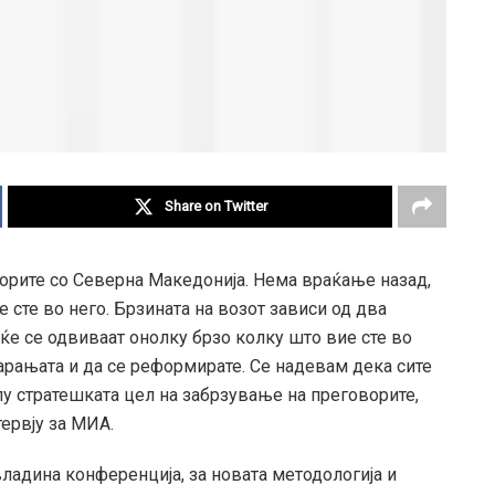
Share on Twitter
ворите со Северна Македонија. Нема враќање назад,
 сте во него. Брзината на возот зависи од два
ќе се одвиваат онолку брзо колку што вие сте во
арањата и да се реформирате. Се надевам дека сите
лу стратешката цел на забрзување на преговорите,
ервју за МИА.
владина конференција, за новата методологија и