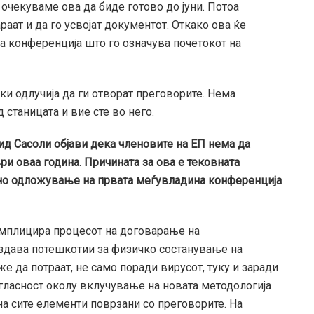
е очекуваме ова да биде готово до јуни. Потоа
раат и да го усвојат документот. Откако ова ќе
 конференција што го означува почетокот на
ки одлучија да ги отворат преговорите. Нема
станицата и вие сте во него.
д Сасоли објави дека членовите на ЕП нема да
и оваа година. Причината за ова е тековната
но одложување на првата меѓувладина конференција
мплицира процесот на договарање на
здава потешкотии за физичко состанување на
е да потраат, не само поради вирусот, туку и заради
огласност околу вклучување на новата методологија
на сите елементи поврзани со преговорите. На