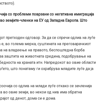
нството).
очија со проблеми поврзани со негативна имиграција
во земјите-членки на ЕУ од Западна Европа. Што
от претходен одговор. За да се спречи одлив на луѓе
ва е, во голема мерка, суштината на преговарачкиот
а на владеење на правото, беспоштедна борба
 за заштита на животната средина, подобрување на
дноста на храната итн. Напредокот во овие области
ето, што понатаму ги охрабрува младите луѓе да ја
соочија со одлив на млади луѓе откако се зачленија
та во овие земји, во некои од нив има обратна
крајот од денот, дома си е дома.