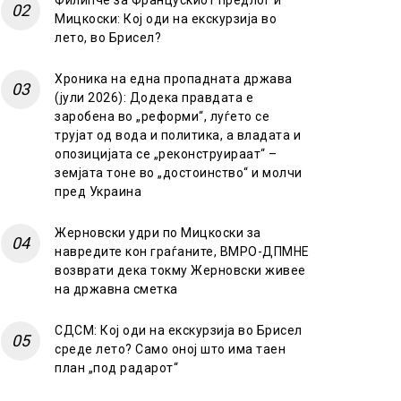
Филипче за Францускиот предлог и
Мицкоски: Кој оди на екскурзија во
лето, во Брисел?
Хроника на една пропадната држава
(јули 2026): Додека правдата е
заробена во „реформи“, луѓето се
трујат од вода и политика, а владата и
опозицијата се „реконструираат“ –
земјата тоне во „достоинство“ и молчи
пред Украина
Жерновски удри по Мицкоски за
навредите кон граѓаните, ВМРО-ДПМНЕ
возврати дека токму Жерновски живее
на државна сметка
СДСМ: Кој оди на екскурзија во Брисел
среде лето? Само оној што има таен
план „под радарот“