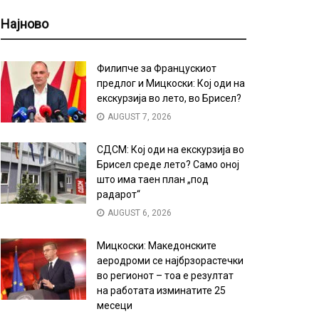
Најново
Филипче за Францускиот
предлог и Мицкоски: Кој оди на
екскурзија во лето, во Брисел?
AUGUST 7, 2026
СДСМ: Кој оди на екскурзија во
Брисел среде лето? Само оној
што има таен план „под
радарот“
AUGUST 6, 2026
Мицкоски: Македонските
аеродроми се најбрзорастечки
во регионот – тоа е резултат
на работата изминатите 25
месеци