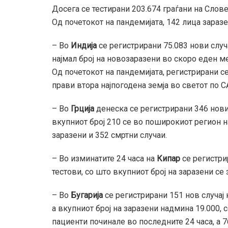
Досега се тестирани 203.674 граѓани на Словен
Од почетокот на пандемијата, 142 лица зараз
– Во
Индија
се регистрирани 75.083 нови случ
најмал број на новозаразени во скоро еден м
Од почетокот на пандемијата, регистрирани се
прави втора најпогодена земја во светот по С
– Во
Грција
денеска се регистрирани 346 нови
вкупниот број 210 се во поширокиот регион н
заразени и 352 смртни случаи.
– Во изминатите 24 часа на
Кипар
се регистри
тестови, со што вкупниот број на заразени се 
– Во
Бугарија
се регистрирани 151 нов случај 
а вкупниот број на заразени надмина 19.000,
пациенти починале во последните 24 часа, а 7