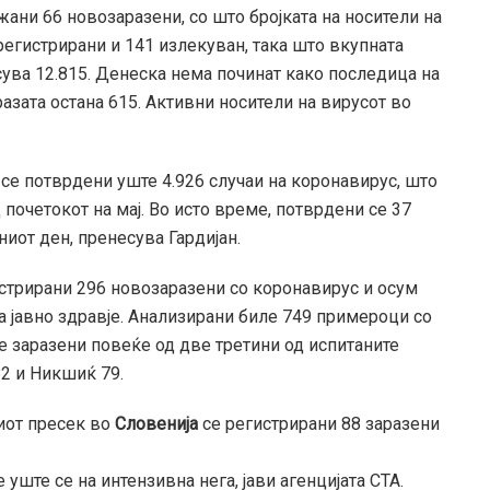
жани 66 новозаразени, со што бројката на носители на
регистрирани и 141 излекуван, така што вкупната
есува 12.815. Денеска нема починат како последица на
разата остана 615. Активни носители на вирусот во
а се потврдени уште 4.926 случаи на коронавирус, што
 почетокот на мај. Во исто време, потврдени се 37
ниот ден, пренесува Гардијан.
стрирани 296 новозаразени со коронавирус и осум
а јавно здравје. Анализирани биле 749 примероци со
е заразени повеќе од две третини од испитаните
82 и Никшиќ 79.
иот пресек во
Словенија
се регистрирани 88 заразени
 уште се на интензивна нега, јави агенцијата СТА.