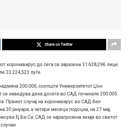
Share on Twitter
от коронавирус до сега се заразени 31.628,296 лицe.
е 23.224,523 луѓе.
надмина 200.000, соопшти Универзитетот Џон
ет се наведува дека досега во САД починале 200.005
та. Првиот случај на коронавирус во САД бил
а 20 јануари, а четири месеци подоцна, на 27 мај,
есува Еј Би Си. САД се најзагрозена земја во светот
случаи.