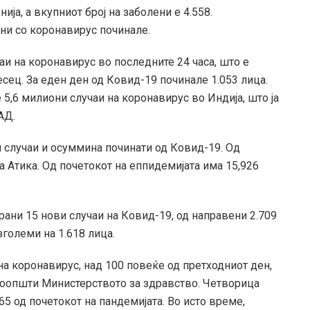
ија, а вкупниот број на заболени е 4.558.
ени со коронавирус починале.
аи на коронавирус во последните 24 часа, што е
есец. За еден ден од Ковид-19 починале 1.053 лица.
 5,6 милиони случаи на коронавирус во Индија, што ја
АД.
 случаи и осуммина починати од Ковид-19. Од
а Атика. Од почетокот на еппидемијата има 15,926
рани 15 нови случаи на Ковид-19, од направени 2.709
зголеми на 1.618 лица.
на коронавирус, над 100 повеќе од претходниот ден,
 соопшти Министерството за здравство. Четворица
65 од почетокот на пандемијата. Во исто време,