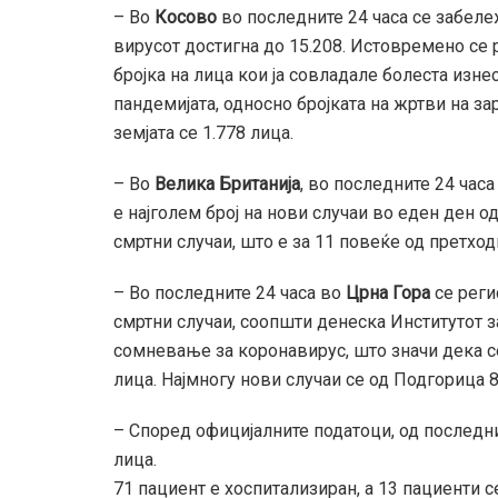
– Во
Косово
во последните 24 часа се забеле
вирусот достигна до 15.208. Истовремено се 
бројка на лица кои ја совладале болеста изн
пандемијата, односно бројката на жртви на за
земјата се 1.778 лица.
– Во
Велика Британија
, во последните 24 час
е најголем број на нови случаи во еден ден од
смртни случаи, што е за 11 повеќе од претход
– Во последните 24 часа во
Црна Гора
се реги
смртни случаи, соопшти денеска Институтот з
сомневање за коронавирус, што значи дека с
лица. Најмногу нови случаи се од Подгорица 
– Според официјалните податоци, од последн
лица.
71 пациент е хоспитализиран, а 13 пациенти се