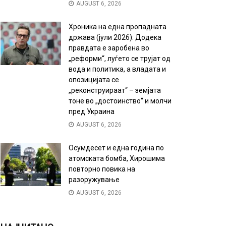
AUGUST 6, 2026
Хроника на една пропадната
држава (јули 2026): Додека
правдата е заробена во
„реформи“, луѓето се трујат од
вода и политика, а владата и
опозицијата се
„реконструираат“ – земјата
тоне во „достоинство“ и молчи
пред Украина
AUGUST 6, 2026
Осумдесет и една година по
атомската бомба, Хирошима
повторно повика на
разоружување
AUGUST 6, 2026