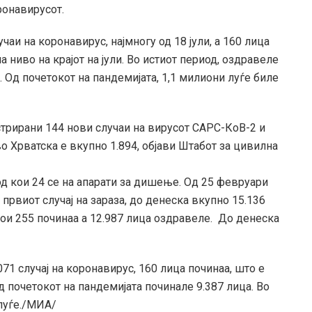
ронавирусот.
аи на коронавирус, најмногу од 18 јули, а 160 лица
а ниво на крајот на јули. Во истиот период, оздравеле
 Од почетокот на пандемијата, 1,1 милиони луѓе биле
трирани 144 нови случаи на вирусот САРС-КоВ-2 и
во Хрватска е вкупно 1.894, објави Штабот за цивилна
од кои 24 се на апарати за дишење. Од 25 февруари
првиот случај на зараза, до денеска вкупно 15.136
кои 255 починаа а 12.987 лица оздравеле. До денеска
71 случај на коронавирус, 160 лица починаа, што е
Од почетокот на пандемијата починале 9.387 лица. Во
 луѓе./МИА/