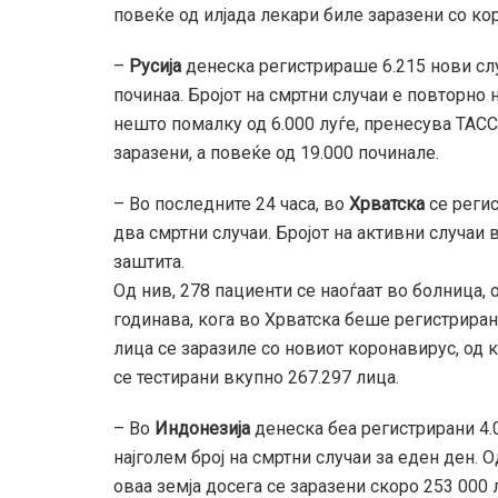
повеќе од илјада лекари биле заразени со ко
–
Русија
денеска регистрираше 6.215 нови случ
починаа. Бројот на смртни случаи е повторно н
нешто помалку од 6.000 луѓе, пренесува ТАСС.
заразени, а повеќе од 19.000 починале.
– Во последните 24 часа, во
Хрватска
се регис
два смртни случаи. Бројот на активни случаи 
заштита.
Од нив, 278 пациенти се наоѓаат во болница, 
годинава, кога во Хрватска беше регистриран 
лица се заразиле со новиот коронавирус, од 
се тестирани вкупно 267.297 лица.
– Во
Индонезија
денеска беа регистрирани 4.0
најголем број на смртни случаи за еден ден. 
оваа земја досега се заразени скоро 253 000