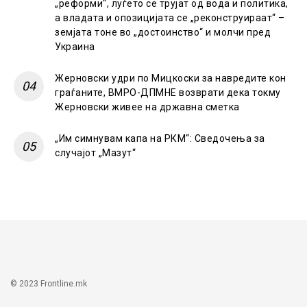
„реформи“, луѓето се трујат од вода и политика,
а владата и опозицијата се „реконструираат“ –
земјата тоне во „достоинство“ и молчи пред
Украина
Жерновски удри по Мицкоски за навредите кон
граѓаните, ВМРО-ДПМНЕ возврати дека токму
Жерновски живее на државна сметка
„Им симнувам капа на РКМ“: Сведочења за
случајот „Мазут“
© 2023 Frontline.mk