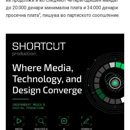
ќе продолжи и во следниот четиригодишен мандат
до 20.000 денари минимална плата и 34.000 денари
просечна плата“, пишува во партиското соопштение.