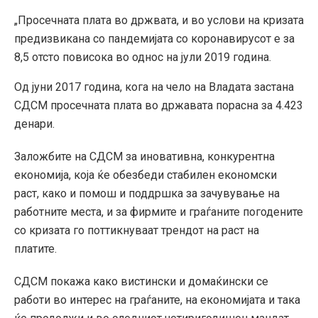
„Просечната плата во држвата, и во услови на кризата
предизвикана со пандемијата со коронавирусот е за
8,5 отсто повисока во однос на јули 2019 година.
Од јуни 2017 година, кога на чело на Владата застана
СДСМ просечната плата во државата порасна за 4.423
денари.
Заложбите на СДСМ за иновативна, конкурентна
економија, која ќе обезбеди стабилен економски
раст, како и помош и поддршка за зачувување на
работните места, и за фирмите и граѓаните погодените
со кризата го поттикнуваат трендот на раст на
платите.
СДСМ покажа како вистински и домаќински се
работи во интерес на граѓаните, на економијата и така