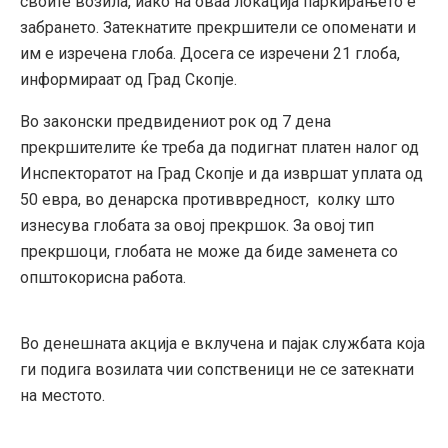
своите возила, иако на оваа локација паркирањето е
забрането. Затекнатите прекршители се опоменати и
им е изречена глоба. Досега се изречени 21 глоба,
информираат од Град Скопје.
Во законски предвидениот рок од 7 дена
прекршителите ќе треба да подигнат платен налог од
Инспекторатот на Град Скопје и да извршат уплата од
50 евра, во денарска противвредност, колку што
изнесува глобата за овој прекршок. За овој тип
прекршоци, глобата не може да биде заменета со
општокорисна работа.
Во денешната акција е вклучена и пајак службата која
ги подига возилата чии сопственици не се затекнати
на местото.