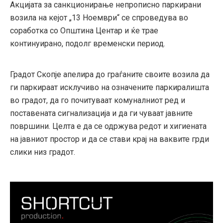
Акцијата за санкционирање непрописно паркирани
возила на кејот „13 Ноември“ се спроведува во
соработка со Општина Центар и ќе трае
континуирано, подолг временски период.
Градот Скопје апелира до граѓаните своите возила да
ги паркираат исклучиво на означените паркиралишта
во градот, да го почитуваат комуналниот ред и
поставената сигнализација и да ги чуваат јавните
површини. Целта е да се одржува редот и хигиената
на јавниот простор и да се стави крај на ваквите грди
слики низ градот.