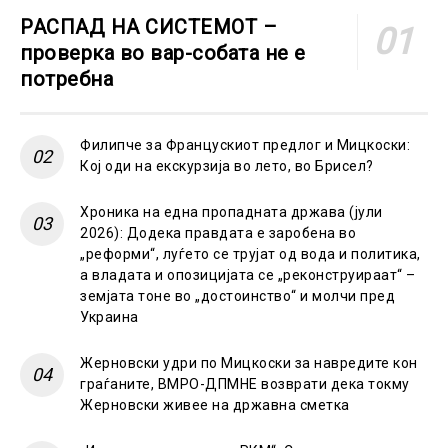
РАСПАД НА СИСТЕМОТ –
проверка во вар-собата не е
потребна
Филипче за Францускиот предлог и Мицкоски:
Кој оди на екскурзија во лето, во Брисел?
Хроника на една пропадната држава (јули
2026): Додека правдата е заробена во
„реформи“, луѓето се трујат од вода и политика,
а владата и опозицијата се „реконструираат“ –
земјата тоне во „достоинство“ и молчи пред
Украина
Жерновски удри по Мицкоски за навредите кон
граѓаните, ВМРО-ДПМНЕ возврати дека токму
Жерновски живее на државна сметка