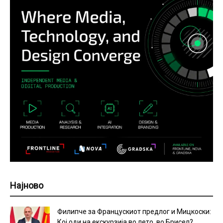
Најново
Филипче за Францускиот предлог и Мицкоски:
Кој оди на екскурзија во лето, во Брисел?