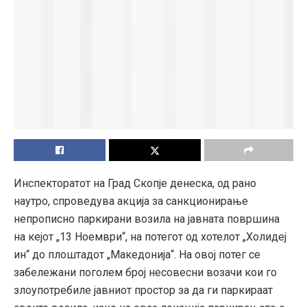
Инспекторатот на Град Скопје денеска, од рано
наутро, спроведува акција за санкционирање
непрописно паркирани возила на јавната површина
на кејот „13 Ноември“, на потегот од хотелот „Холидеј
ин“ до плоштадот „Македонија“. На овој потег се
забележани поголем број несовесни возачи кои го
злоупотребиле јавниот простор за да ги паркираат