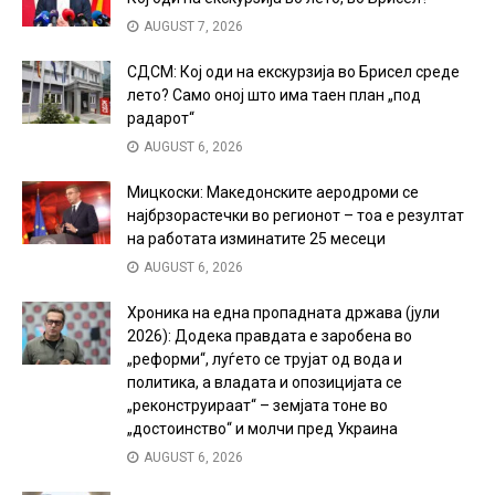
AUGUST 7, 2026
СДСМ: Кој оди на екскурзија во Брисел среде
лето? Само оној што има таен план „под
радарот“
AUGUST 6, 2026
Мицкоски: Македонските аеродроми се
најбрзорастечки во регионот – тоа е резултат
на работата изминатите 25 месеци
AUGUST 6, 2026
Хроника на една пропадната држава (јули
2026): Додека правдата е заробена во
„реформи“, луѓето се трујат од вода и
политика, а владата и опозицијата се
„реконструираат“ – земјата тоне во
„достоинство“ и молчи пред Украина
AUGUST 6, 2026