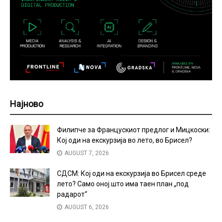
Најново
Филипче за Францускиот предлог и Мицкоски:
Кој оди на екскурзија во лето, во Брисел?
AUGUST 7, 2026
СДСМ: Кој оди на екскурзија во Брисел среде
лето? Само оној што има таен план „под
радарот“
AUGUST 6, 2026