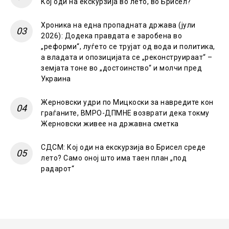
Кој оди на екскурзија во лето, во Брисел?
Хроника на една пропадната држава (јули
2026): Додека правдата е заробена во
„реформи“, луѓето се трујат од вода и политика,
а владата и опозицијата се „реконструираат“ –
земјата тоне во „достоинство“ и молчи пред
Украина
Жерновски удри по Мицкоски за навредите кон
граѓаните, ВМРО-ДПМНЕ возврати дека токму
Жерновски живее на државна сметка
СДСМ: Кој оди на екскурзија во Брисел среде
лето? Само оној што има таен план „под
радарот“