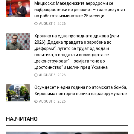
Мицкоски: Македонските аеродроми се
најбрзорастечки во регионот – тоа е резултат
на работата изминатите 25 месеци
AUGUST 6, 2026
Хроника на една пропадната држава (јули
2026): Додека правдата е заробена во
„реформи“, луѓето се трујат од вода и
политика, а владата и опозицијата се
„реконструираат“ – земјата тоне во
„достоинство“ и молчи пред Украина
AUGUST 6, 2026
Осумдесет и една година по атомската бомба,
Хирошима повторно повика на разоружување
AUGUST 6, 2026
НАЈЧИТАНО