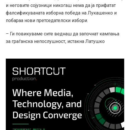
и неговите сојузници никогаш нема да ја прифатат
фалсификуваната изборна победа на Лукашенко и
побараа нови претседателски избори.
– Ги повикуваме сите веднаш да започнат кампања
за граѓанска непослушност, истакна Латушко