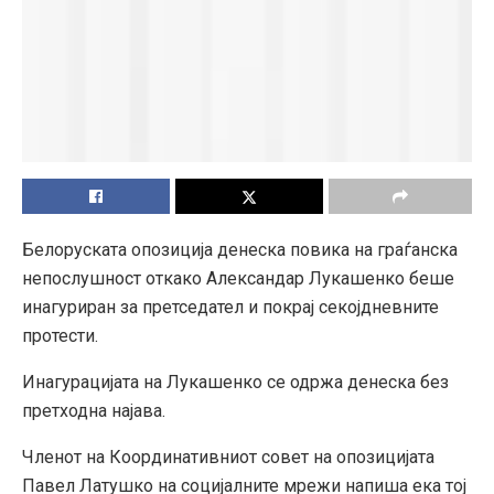
Белоруската опозиција денеска повика на граѓанска
непослушност откако Александар Лукашенко беше
инагуриран за претседател и покрај секојдневните
протести.
Инагурацијата на Лукашенко се одржа денеска без
претходна најава.
Членот на Координативниот совет на опозицијата
Павел Латушко на социјалните мрежи напиша ека тој