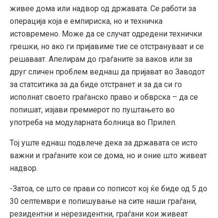
живее дома или надвор од државата. Се работи за
операција која е емпириска, но и техничка
истовремено. Може да се случат одредени технички
грешки, но ако ги пријавиме тие се отстрануваат и се
решаваат. Апелирам до граѓаните за ваков или за
друг сличен проблем веднаш да пријават во Заводот
за статситика за да биде отстранет и за да си го
исполнат своето граѓанско право и обврска – да се
попишат, изјави премиерот по пуштањето во
употреба на модуларната болница во Прилеп.
Тој уште еднаш подвлече дека за државата се исто
важни и граѓаните кои се дома, но и оние што живеат
надвор.
-Затоа, се што се прави со пописот кој ќе биде од 5 до
30 септември е попишување на сите наши граѓани,
резидентни и нерезидентни, граѓани кои живеат