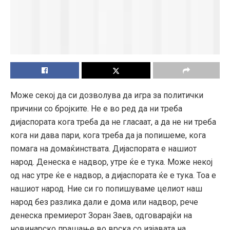
Може секој да си дозволува да игра за политички
причини со бројките. Не е во ред да ни треба
дијаспората кога треба да не гласаат, а да не ни треба
кога ни дава пари, кога треба да ја попишеме, кога
помага на домаќинствата. Дијаспората е нашиот
народ. Денеска е надвор, утре ќе е тука. Може некој
од нас утре ќе е надвор, а дијаспората ќе е тука. Тоа е
нашиот народ. Ние си го попишуваме целиот наш
народ без разлика дали е дома или надвор, рече
денеска премиерот Зоран Заев, одговарајќи на
новинарско прашање во врска со изјавата на