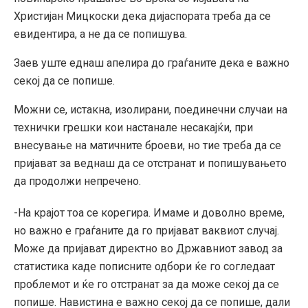
Христијан Мицкоски дека дијаспората треба да се
евидентира, а не да се попишува.
Заев уште еднаш апелира до граѓаните дека е важно
секој да се попише.
Можни се, истакна, изолирани, поединечни случаи на
технички грешки кои настанале несакајќи, при
внесување на матичните броеви, но тие треба да се
пријават за веднаш да се отстранат и попишувањето
да продолжи непречено.
-На крајот тоа се корегира. Имаме и доволно време,
но важно е граѓаните да го пријават ваквиот случај.
Може да пријават директно во Државниот завод за
статистика каде пописните одбори ќе го согледаат
проблемот и ќе го отстранат за да може секој да се
попише. Навистина е важно секој да се попише, дали