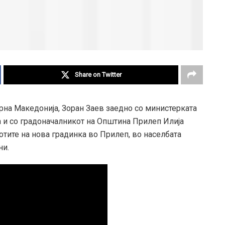
Share on Twitter
рна Македонија, Зоран Заев заедно со министерката
а и со градоначалникот на Општина Прилеп Илија
ботите на нова градинка во Прилеп, во населбата
ни.