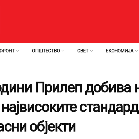
ФРОНТ
ОПШТЕСТВО
СВЕТ
ЕКОНОМИЈА
години Прилеп добива
највисоките стандард
асни објекти