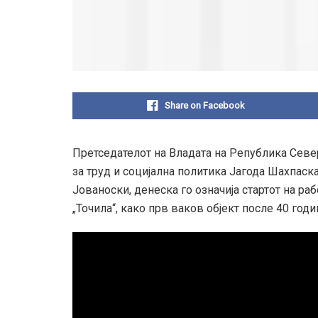
Share on Facebook
Претседателот на Владата на Република Севе
за труд и социјална политика Јагода Шахпаск
Јованоски, денеска го означија стартот на ра
„Точила“, како прв ваков објект после 40 годи