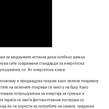
јава за медиумите истакна дека особено важна
лнува сите современи стандарди за енергетска
трошувачка, со А+ енергетска класа.
 понатаму и предвидува покрив како зелена покривна
тите на зелените покриви се многу на број. Како
помала потрошувачка на енергија за греење и
а тераса се наоѓа фотоволтаична постројка со
која ќе се користи за потребите на самата градинка