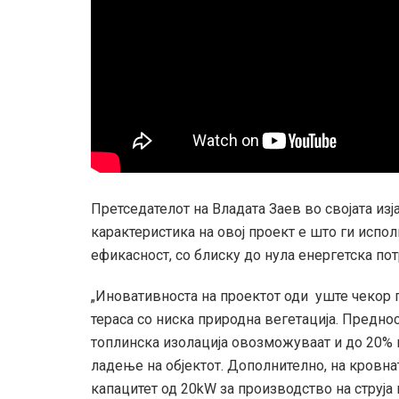
Претседателот на Владата Заев во својата из
карактеристика на овој проект е што ги испо
ефикасност, со блиску до нула енергетска по
„Иновативноста на проектот оди уште чекор
тераса со ниска природна вегетација. Преднос
топлинска изолација овозможуваат и до 20% 
ладење на објектот. Дополнително, на кровнат
капацитет од 20kW за производство на струја 