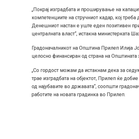
„Покрај изградбата и проширување на капаци
компетенциите на стручниот кадар, кој треба
Денешниот настан е уште еден позитивен при
централната власт“, истакна министерката Ша
Градоначалникот на Општина Прилеп Илија Јо
целосно финансиран од страна на Општината 
„Со гордост можам да истакнам дека за седу
трае изградбата на објектот, Прилеп ќе добие
од најубавите во државата“, соопшти градона
работите на новата градинка во Прилеп.