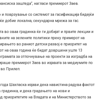
нансиска заштеда“, нагласи премиерот Заев.
 и поврзување со системот за гасификација бидејќи
е добие локална, секундарна мрежа за гас.
а во оваа градинка ќе ги добијат и првите лекции и
ивките на зелените политики преку примерот на
тирањето во раниот детски развој е приоритет на
кот на оваа година ќе бидат довршени уште 13
ограмата за отпочнување на проекти за изградба на
цираше премиерот Заев во изјавата за медиумите по
 во Прилеп.
агода Шахпаска изјави дека навистина радува фактот
 градинка, и дека градењето на нови и
д приоритетите на Владата и на Министерството за