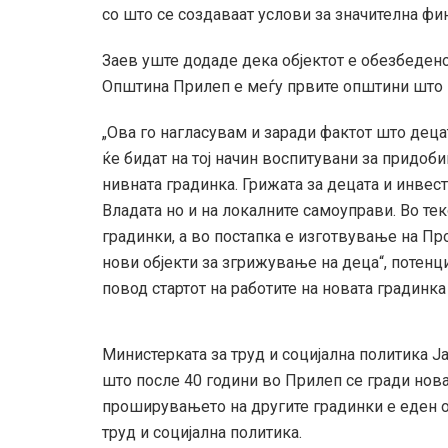
со што се создаваат услови за значителна фи
Заев уште додаде дека објектот е обезбедено
Општина Прилеп е меѓу првите општини што ќ
„Ова го нагласувам и заради фактот што децат
ќе бидат на тој начин воспитувани за придоб
нивната градинка. Грижата за децата и инвес
Владата но и на локалните самоуправи. Во те
градинки, а во постапка е изготвување на Пр
нови објекти за згрижување на деца“, потен
повод стартот на работите на новата градинка
Министерката за труд и социјална политика Ј
што после 40 години во Прилеп се гради нова
проширувањето на другите градинки е еден о
труд и социјална политика.