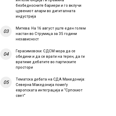
интелигенција ги премина
безбедносните бариери и го вклучи
црвениот аларм во дигиталната
индустрија
Митева: На 16 август уште еден голем
настан во Струмица за 35 години
независност
Герасимовски: СДСМ мора да се
обедини и да се врати на терен, да ги
вратиме дебатите во партиските
простори
Тематска дебата на СДА Македонија:
Северна Македонија помеѓу
европската интеграција и “Српскиот
свет”