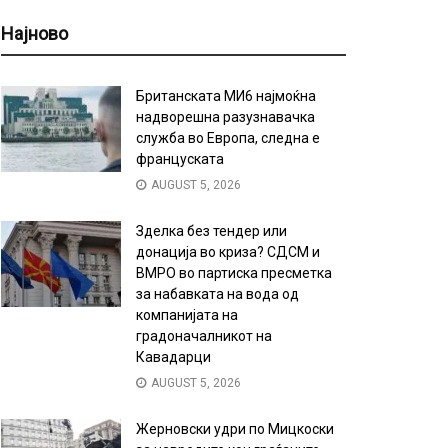
Најново
Британската МИ6 најмоќна
надворешна разузнавачка
служба во Европа, следна е
француската
AUGUST 5, 2026
Зделка без тендер или
донација во криза? СДСМ и
ВМРО во партиска пресметка
за набавката на вода од
компанијата на
градоначалникот на
Кавадарци
AUGUST 5, 2026
Жерновски удри по Мицкоски