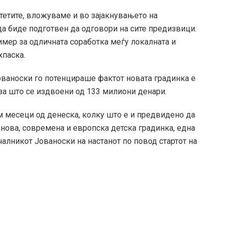
тетите, вложуваме и во зајакнувањето на
 да биде подготвен да одговори на сите предизвици.
мер за одличната соработка меѓу локалната и
хпаска.
ваноски го потенцираше фактот новата градинка е
за што се издвоени од 133 милиони денари.
м месеци од денеска, колку што е и предвидено да
 нова, современа и европска детска градинка, една
чалникот Јованоски на настанот по повод стартот на