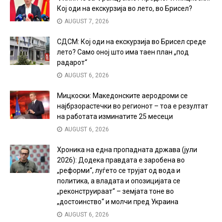
Кој оди на екскурзија во лето, во Брисел?
AUGUST 7, 2026
СДСМ: Кој оди на екскурзија во Брисел среде
лето? Само оној што има таен план „под
радарот“
AUGUST 6, 2026
Мицкоски: Македонските аеродроми се
најбрзорастечки во регионот – тоа е резултат
на работата изминатите 25 месеци
AUGUST 6, 2026
Хроника на една пропадната држава (јули
2026): Додека правдата е заробена во
„реформи“, луѓето се трујат од вода и
политика, а владата и опозицијата се
„реконструираат“ – земјата тоне во
„достоинство“ и молчи пред Украина
AUGUST 6, 2026