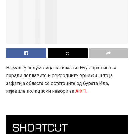
Најмалку седум лица загинаа во Њу Јорк синоќа
поради поплавите и рекордните врнежи што ја
зафатија областа со остатоците од бурата Ида,
изјавиле полициски извори за
АФП.