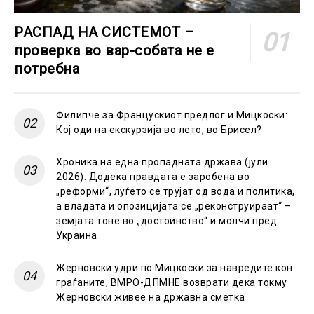
РАСПАД НА СИСТЕМОТ –
проверка во вар-собата не е
потребна
Филипче за Францускиот предлог и Мицкоски:
Кој оди на екскурзија во лето, во Брисел?
Хроника на една пропадната држава (јули
2026): Додека правдата е заробена во
„реформи“, луѓето се трујат од вода и политика,
а владата и опозицијата се „реконструираат“ –
земјата тоне во „достоинство“ и молчи пред
Украина
Жерновски удри по Мицкоски за навредите кон
граѓаните, ВМРО-ДПМНЕ возврати дека токму
Жерновски живее на државна сметка