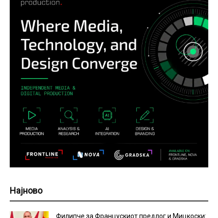
Најново
Филипче за Францускиот предлог и Мицкоски: